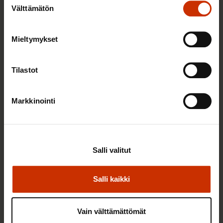
Välttämätön
valinta
25.6.2026 10:35
Mieltymykset
Työelämän ammattilaiset: Panemme olutta,
jonka takana voimme ylpeänä seisoa
Tilastot
Markkinointi
AY-LIIKE SUOMESSA JA MAAILMALLA
Salli valitut
Salli kaikki
Vain välttämättömät