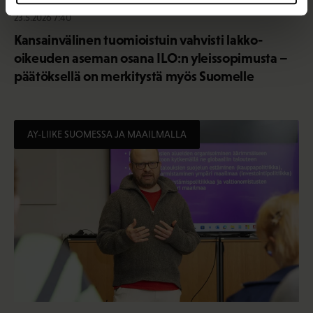
23.5.2026 7:40
Kansainvälinen tuomioistuin vahvisti lakko-
oikeuden aseman osana ILO:n yleissopimusta –
päätöksellä on merkitystä myös Suomelle
AY-LIIKE SUOMESSA JA MAAILMALLA