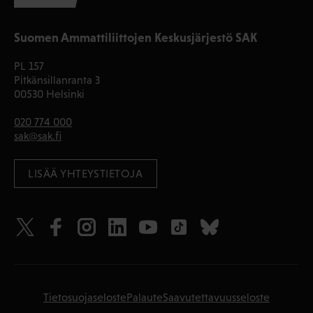
Suomen Ammattiliittojen Keskusjärjestö SAK
PL 157
Pitkänsillanranta 3
00530 Helsinki
020 774 000
sak@sak.fi
LISÄÄ YHTEYSTIETOJA
Tietosuojaseloste
Palaute
Saavutettavuusseloste