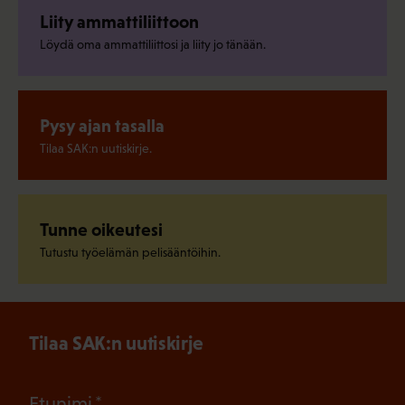
Liity ammattiliittoon
Löydä oma ammattiliittosi ja liity jo tänään.
Pysy ajan tasalla
Tilaa SAK:n uutiskirje.
Tunne oikeutesi
Tutustu työelämän pelisääntöihin.
Tilaa SAK:n uutiskirje
(Pakollinen)
Etunimi