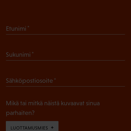
(
Etunimi
P
a
(
Sukunimi
k
P
o
a
l
(
Sähköpostiosoite
k
l
P
o
i
a
l
Mikä tai mitkä näistä kuvaavat sinua
n
k
l
parhaiten?
e
o
i
n
l
LUOTTAMUSMIES
n