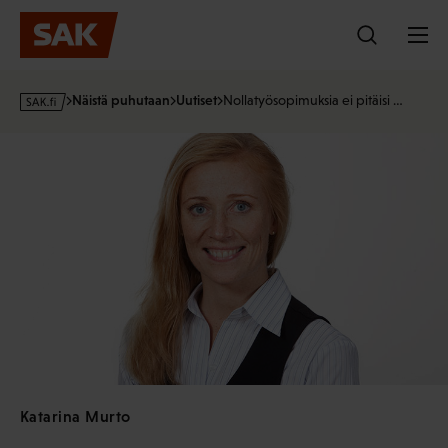
Hyppää
sisältöön
s
Näistä puhutaan
Uutiset
Nollatyösopimuksia ei pitäisi …
a
k
·
f
i
Katarina Murto