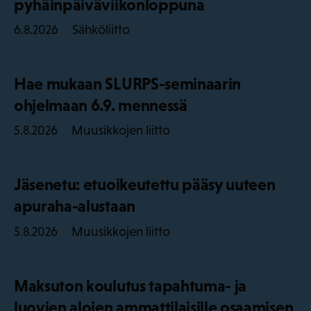
pyhäinpäiväviikonloppuna
Sähköliitto
6.8.2026
Hae mukaan SLURPS-seminaarin
ohjelmaan 6.9. mennessä
Muusikkojen liitto
5.8.2026
Jäsenetu: etuoikeutettu pääsy uuteen
apuraha-alustaan
Muusikkojen liitto
5.8.2026
Maksuton koulutus tapahtuma- ja
luovien alojen ammattilaisille osaamisen