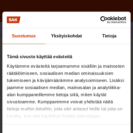
Jaa
Suostumus
Yksityiskohdat
Tietoja
Sinua saattaa myös kiinnostaa
Tämä sivusto käyttää evästeitä
Käytämme evästeitä tarjoamamme sisällön ja mainosten
räätälöimiseen, sosiaalisen median ominaisuuksien
AY-LIIKE SUOMESSA JA MAAILMALLA
tukemiseen ja kävijämäärämme analysoimiseen. Lisäksi
jaamme sosiaalisen median, mainosalan ja analytiikka-
alan kumppaneillemme tietoja siitä, miten käytät
sivustoamme. Kumppanimme voivat yhdistää näitä
tietoja muihin tietoihin, joita olet antanut heille tai joita on
kerätty, kun olet käyttänyt heidän palvelujaan.
Suostumuksen