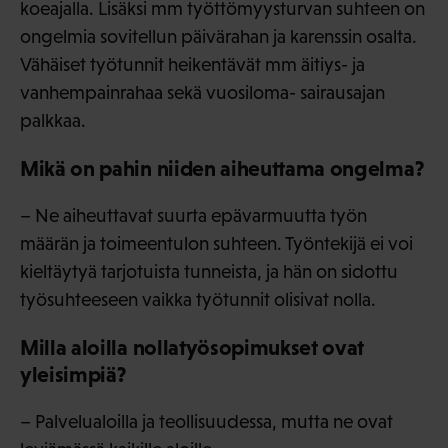
koeajalla. Lisäksi mm työttömyysturvan suhteen on
ongelmia sovitellun päivärahan ja karenssin osalta.
Vähäiset työtunnit heikentävät mm äitiys- ja
vanhempainrahaa sekä vuosiloma- sairausajan
palkkaa.
Mikä on pahin niiden aiheuttama ongelma?
– Ne aiheuttavat suurta epävarmuutta työn
määrän ja toimeentulon suhteen. Työntekijä ei voi
kieltäytyä tarjotuista tunneista, ja hän on sidottu
työsuhteeseen vaikka työtunnit olisivat nolla.
Milla aloilla nollatyösopimukset ovat
yleisimpiä?
– Palvelualoilla ja teollisuudessa, mutta ne ovat