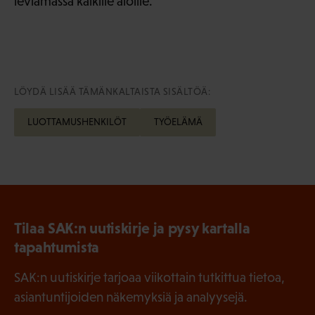
leviämässä kaikille aloille.
LÖYDÄ LISÄÄ TÄMÄNKALTAISTA SISÄLTÖÄ:
LUOTTAMUSHENKILÖT
TYÖELÄMÄ
Tilaa SAK:n uutiskirje ja pysy kartalla
tapahtumista
SAK:n uutiskirje tarjoaa viikottain tutkittua tietoa,
asiantuntijoiden näkemyksiä ja analyysejä.