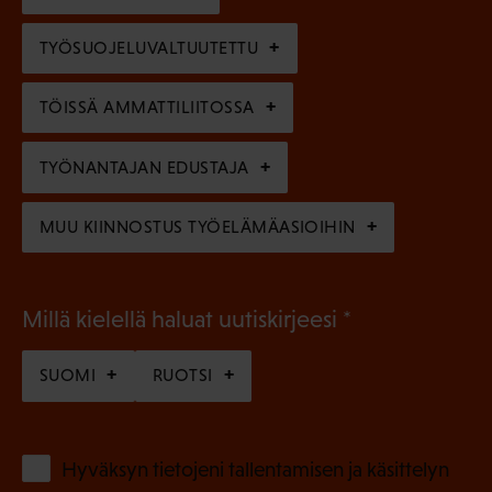
)
l
e
TYÖSUOJELUVALTUUTETTU
i
n
n
)
TÖISSÄ AMMATTILIITOSSA
e
n
TYÖNANTAJAN EDUSTAJA
)
MUU KIINNOSTUS TYÖELÄMÄASIOIHIN
(
Millä kielellä haluat uutiskirjeesi
P
SUOMI
RUOTSI
a
k
o
(
Hyväksyn tietojeni tallentamisen ja käsittelyn