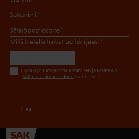
(Pakollinen)
Sukunimi
(Pakollinen)
Sähköpostiosoite
(Pakollinen)
Millä kielellä haluat uutiskirjeesi
SUOMI
RUOTSI
(Pa
Hyväksyn tietojeni tallentamisen ja käsittelyn
SAK:n viestintärekisterin
mukaisesti *
Tilaa