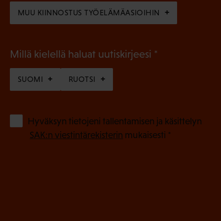
)
MUU KIINNOSTUS TYÖELÄMÄASIOIHIN
(
Millä kielellä haluat uutiskirjeesi
P
SUOMI
RUOTSI
a
k
o
(
Hyväksyn tietojeni tallentamisen ja käsittelyn
P
l
SAK:n viestintärekisterin
mukaisesti *
a
l
k
i
o
n
l
e
l
i
n