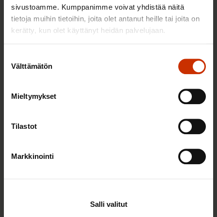
sivustoamme. Kumppanimme voivat yhdistää näitä
TERVE JA HYVÄ TYÖELÄMÄ
tietoja muihin tietoihin, joita olet antanut heille tai joita on
kerätty, kun olet käyttänyt heidän palvelujaan.
Suostumuksen
Välttämätön
valinta
Mieltymykset
Tilastot
22.5.2026 9:00
Työaikaisella ruokailulla on väliä – lue vinkit
Markkinointi
jaksamista tukevaan terveelliseen syömiseen
Salli valitut
TERVE JA HYVÄ TYÖELÄMÄ