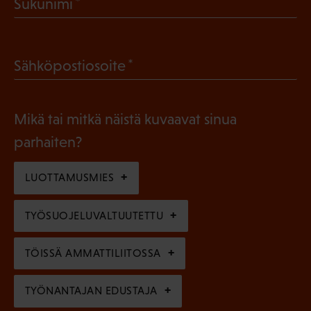
(
Sukunimi
k
P
o
a
l
(
Sähköpostiosoite
k
l
P
o
i
a
l
Mikä tai mitkä näistä kuvaavat sinua
n
k
l
parhaiten?
e
o
i
n
l
LUOTTAMUSMIES
n
)
l
e
TYÖSUOJELUVALTUUTETTU
i
n
n
)
TÖISSÄ AMMATTILIITOSSA
e
n
TYÖNANTAJAN EDUSTAJA