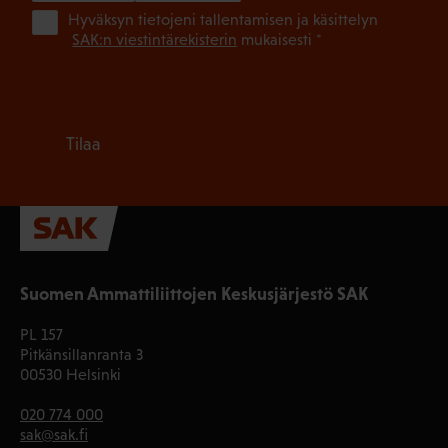
(Pa
Hyväksyn tietojeni tallentamisen ja käsittelyn
SAK:n viestintärekisterin
mukaisesti *
Tilaa
Suomen Ammattiliittojen Keskusjärjestö SAK
PL 157
Pitkänsillanranta 3
00530 Helsinki
020 774 000
sak@sak.fi