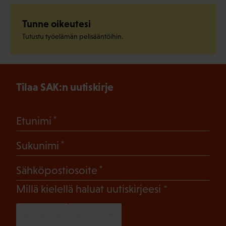
Tunne oikeutesi
Tutustu työelämän pelisääntöihin.
Tilaa SAK:n uutiskirje
(Pakollinen)
Etunimi
(Pakollinen)
Sukunimi
(Pakollinen)
Sähköpostiosoite
(Pakollinen)
Millä kielellä haluat uutiskirjeesi
SUOMI
RUOTSI