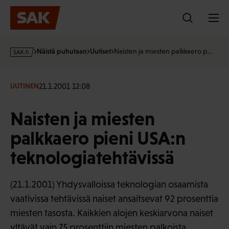
Hyppää
sisältöön
s
Näistä puhutaan
Uutiset
Naisten ja miesten palkkaero p…
a
k
·
21.1.2001 12:08
UUTINEN
f
i
Naisten ja miesten
palkkaero pieni USA:n
teknologiatehtävissä
(21.1.2001) Yhdysvalloissa teknologian osaamista
vaativissa tehtävissä naiset ansaitsevat 92 prosenttia
miesten tasosta. Kaikkien alojen keskiarvona naiset
yltävät vain 75 prosenttiin miesten palkoista.