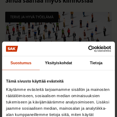
Sinua saattaa myös kiinnostaa
TERVE JA HYVÄ TYÖELÄMÄ
Suostumus
Yksityiskohdat
Tietoja
Tämä sivusto käyttää evästeitä
2.6.2026 11:00
Käytämme evästeitä tarjoamamme sisällön ja mainosten
Työmarkkinakeskusjärjestöt: Tuottava ja
räätälöimiseen, sosiaalisen median ominaisuuksien
hyvinvoiva työelämä on yhteinen asia
tukemiseen ja kävijämäärämme analysoimiseen. Lisäksi
jaamme sosiaalisen median, mainosalan ja analytiikka-
alan kumppaneillemme tietoja siitä, miten käytät