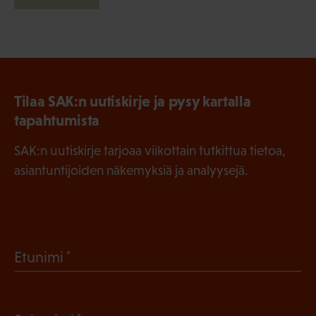
Tilaa SAK:n uutiskirje ja pysy kartalla
tapahtumista
SAK:n uutiskirje tarjoaa viikottain tutkittua tietoa,
asiantuntijoiden näkemyksiä ja analyysejä.
(
Etunimi
P
a