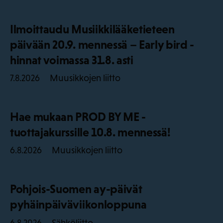
Ilmoittaudu Musiikkilääketieteen
päivään 20.9. mennessä – Early bird -
hinnat voimassa 31.8. asti
Muusikkojen liitto
7.8.2026
Hae mukaan PROD BY ME -
tuottajakurssille 10.8. mennessä!
Muusikkojen liitto
6.8.2026
Pohjois-Suomen ay-päivät
pyhäinpäiväviikonloppuna
Sähköliitto
6.8.2026