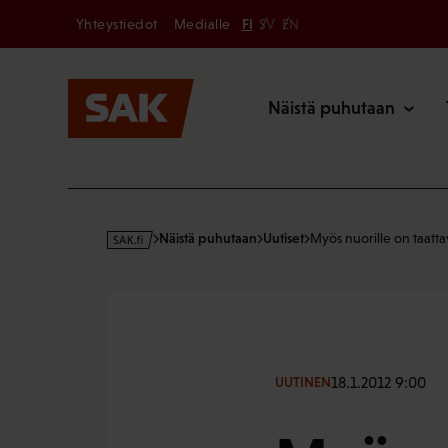
Secondary
Hyppää
Yhteystiedot
Medialle
FI
SV
EN
sisältöön
Päävalikk
Näistä puhutaan
s
Näistä puhutaan
Uutiset
Myös nuorille on taatt
a
k
·
f
i
18.1.2012 9:00
UUTINEN