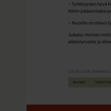
– Työllisyyden hyvä hoi
Niihin pääsemiseksi p
– Nuorilla on oltava t
Julkaisu
Ihmisen mitt
eläketurvasta
ja siihe
LÖYDÄ LISÄÄ TÄMÄNKALTA
NUORET
TIEDOTTE