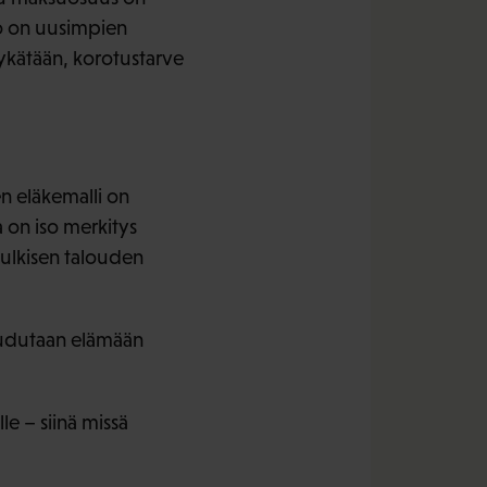
so on uusimpien
ykätään, korotustarve
 eläkemalli on
a on iso merkitys
julkisen talouden
 joudutaan elämään
le – siinä missä