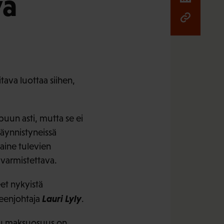
va
tava luottaa siihen,
uun asti, mutta se ei
käynnistyneissä
aine tulevien
 varmistettava.
et nykyistä
Lauri Lyly
eenjohtaja
.
ttu maksuosuus on