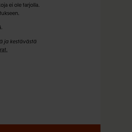
a ei ole tarjolla.
utukseen.
ä.
ä ja kestävästä
at.