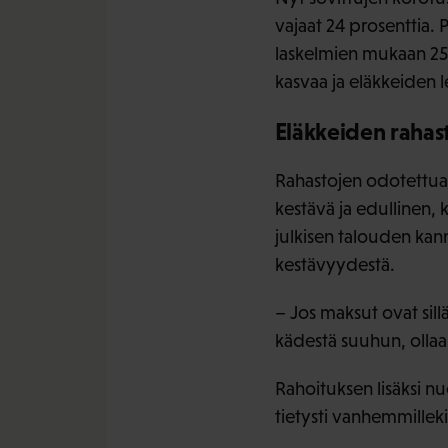
vajaat 24 prosenttia. 
laskelmien mukaan 25–
kasvaa ja eläkkeiden l
Eläkkeiden rahast
Rahastojen odotettua
kestävä ja edullinen, 
julkisen talouden kan
kestävyydestä.
– Jos maksut ovat sill
kädestä suuhun, ollaan 
Rahoituksen lisäksi nuo
tietysti vanhemmillek