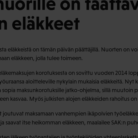
uorille on taatta
 eläkkeet
ta eläkkeistä on tämän päivän päättäjillä. Nuorten on voi
naan eläkkeen, jolla tulee toimeen.
öeläkemaksujen korotuksesta on sovittu vuoden 2014 lopp
työuraansa aloitteleville nykylain mukaisia eläkkeitä. Nyt 
a sopia maksunkorotuksille jatko-ohjelma, sillä muutoin p
een kasvaa. Myös julkisten alojen eläkkeiden rahoitus on
t joutuvat maksamaan vanhempien ikäpolvien työeläkke
a saavat itse heikomman eläkkeen, maalailee SAK:n puh
sten jälkeen työnantajien ja työntekijöiden yhteenlaske