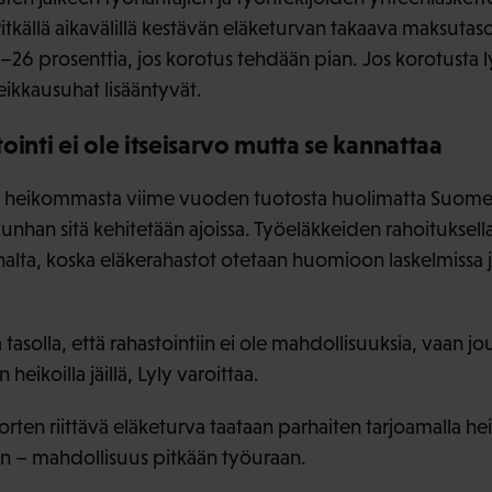
Pitkällä aikavälillä kestävän eläketurvan takaava maksuta
26 prosenttia, jos korotus tehdään pian. Jos korotusta l
eikkausuhat lisääntyvät.
ointi ei ole itseisarvo mutta se kannattaa
 heikommasta viime vuoden tuotosta huolimatta Suomen
kunhan sitä kehitetään ajoissa. Työeläkkeiden rahoituksell
nalta, koska eläkerahastot otetaan huomioon laskelmissa 
ä tasolla, että rahastointiin ei ole mahdollisuuksia, vaan
heikoilla jäillä, Lyly varoittaa.
rten riittävä eläketurva taataan parhaiten tarjoamalla heil
in – mahdollisuus pitkään työuraan.