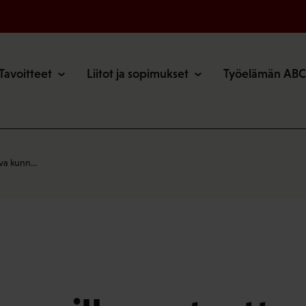
o
Tavoitteet
Liitot ja sopimukset
Työelämän ABC
ava kunn…