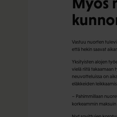
Myös n
kunnon
Vastuu nuorten tulevis
että hekin saavat aika
Yksityisten alojen ty
vielä riitä takaamaan 
neuvotteluissa on aik
eläkkeiden leikkaamis
– Pahimmillaan nuore
korkeammin maksuin j
Nyt sovittujen korotu