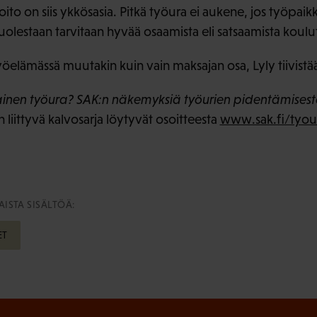
to on siis ykkösasia. Pitkä työura ei aukene, jos työpaikkoj
uolestaan tarvitaan hyvää osaamista eli satsaamista koul
yöelämässä muutakin kuin vain maksajan osa, Lyly tiivistä
ainen työura? SAK:n näkemyksiä työurien pidentämisest
n liittyvä kalvosarja löytyvät osoitteesta
www.sak.fi/tyour
ISTA SISÄLTÖÄ:
ET