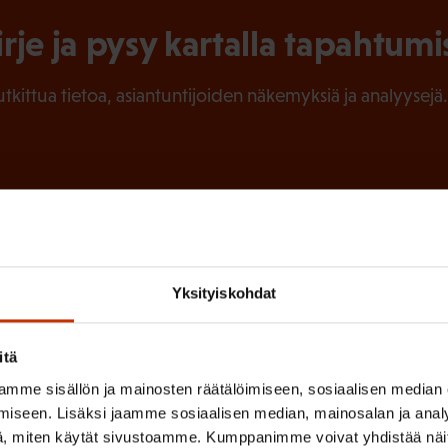
irje ja pysy kartalla tapahtumi
tutkittua tietoa, asiantuntijoiden näkemyksiä ja analyysejä.
(
Sukunimi
P
a
Yksityiskohdat
k
o
itä
l
 sinua parhaiten?
mme sisällön ja mainosten räätälöimiseen, sosiaalisen median
l
iseen. Lisäksi jaamme sosiaalisen median, mainosalan ja analy
LUVALTUUTETTU
TÖISSÄ AMMATTILIITOSSA
TY
, miten käytät sivustoamme. Kumppanimme voivat yhdistää näitä t
i