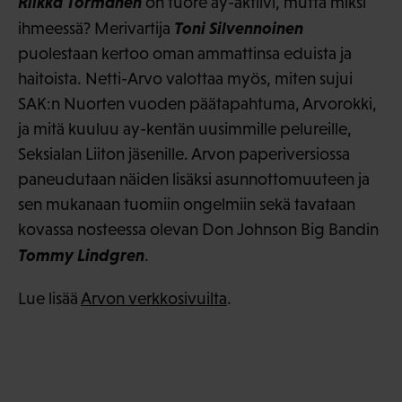
Riikka Törmänen
on tuore ay-aktiivi, mutta miksi
Toni Silvennoinen
ihmeessä? Merivartija
puolestaan kertoo oman ammattinsa eduista ja
haitoista. Netti-Arvo valottaa myös, miten sujui
SAK:n Nuorten vuoden päätapahtuma, Arvorokki,
ja mitä kuuluu ay-kentän uusimmille pelureille,
Seksialan Liiton jäsenille. Arvon paperiversiossa
paneudutaan näiden lisäksi asunnottomuuteen ja
sen mukanaan tuomiin ongelmiin sekä tavataan
kovassa nosteessa olevan Don Johnson Big Bandin
Tommy Lindgren
.
Lue lisää
Arvon verkkosivuilta
.