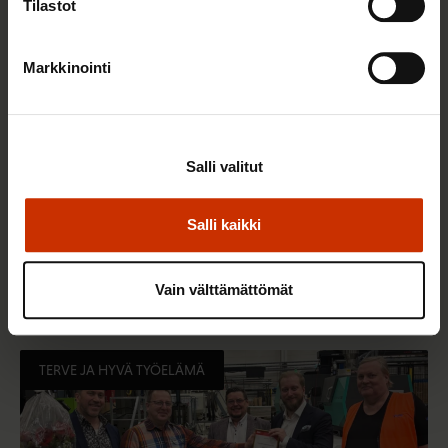
Tilastot
Markkinointi
Salli valitut
Salli kaikki
22.5.2026 9:00
Työaikaisella ruokailulla on väliä – lue vinkit
jaksamista tukevaan terveelliseen syömiseen
Vain välttämättömät
TERVE JA HYVÄ TYÖELÄMÄ