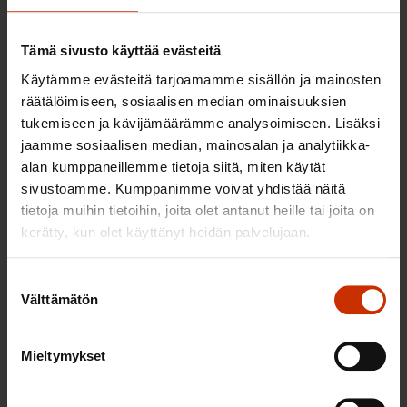
TERVE JA HYVÄ TYÖELÄMÄ
Tämä sivusto käyttää evästeitä
Käytämme evästeitä tarjoamamme sisällön ja mainosten
räätälöimiseen, sosiaalisen median ominaisuuksien
tukemiseen ja kävijämäärämme analysoimiseen. Lisäksi
jaamme sosiaalisen median, mainosalan ja analytiikka-
alan kumppaneillemme tietoja siitä, miten käytät
sivustoamme. Kumppanimme voivat yhdistää näitä
tietoja muihin tietoihin, joita olet antanut heille tai joita on
kerätty, kun olet käyttänyt heidän palvelujaan.
2.6.2026 11:00
Työmarkkinakeskusjärjestöt: Tuottava ja
Suostumuksen
hyvinvoiva työelämä on yhteinen asia
Välttämätön
valinta
Mieltymykset
TERVE JA HYVÄ TYÖELÄMÄ