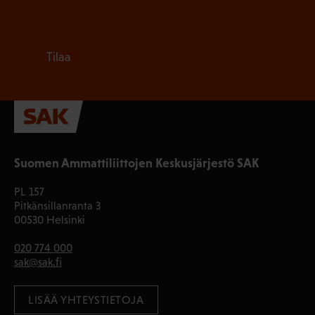
Tilaa
Suomen Ammattiliittojen Keskusjärjestö SAK
PL 157
Pitkänsillanranta 3
00530 Helsinki
020 774 000
sak@sak.fi
LISÄÄ YHTEYSTIETOJA