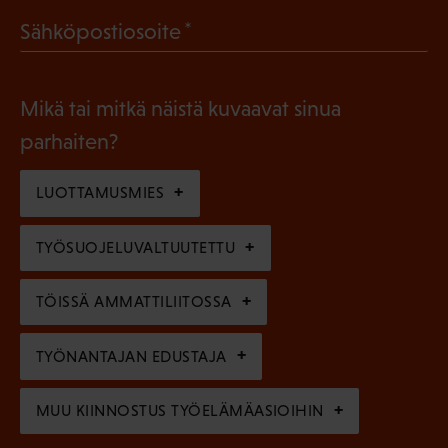
a
l
(
Sähköpostiosoite
k
l
P
o
i
a
l
Mikä tai mitkä näistä kuvaavat sinua
n
k
l
parhaiten?
e
o
i
n
l
LUOTTAMUSMIES
n
)
l
e
TYÖSUOJELUVALTUUTETTU
i
n
n
)
TÖISSÄ AMMATTILIITOSSA
e
n
TYÖNANTAJAN EDUSTAJA
)
MUU KIINNOSTUS TYÖELÄMÄASIOIHIN