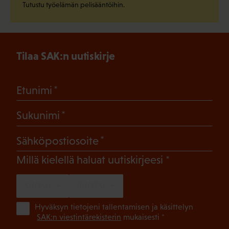
Tutustu työelämän pelisääntöihin.
Tilaa SAK:n uutiskirje
(Pakollinen)
Etunimi
(Pakollinen)
Sukunimi
(Pakollinen)
Sähköpostiosoite
(Pakollinen)
Millä kielellä haluat uutiskirjeesi
SUOMI
RUOTSI
(Pa
Hyväksyn tietojeni tallentamisen ja käsittelyn
SAK:n viestintärekisterin
mukaisesti *