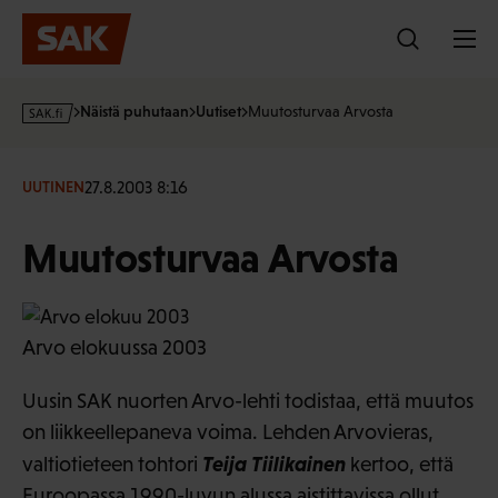
Hyppää
sisältöön
s
Näistä puhutaan
Uutiset
Muutosturvaa Arvosta
a
k
·
27.8.2003 8:16
UUTINEN
f
i
Muutosturvaa Arvosta
Arvo elokuussa 2003
Uusin SAK nuorten Arvo-lehti todistaa, että muutos
on liikkeellepaneva voima. Lehden Arvovieras,
Teija Tiilikainen
valtiotieteen tohtori
kertoo, että
Euroopassa 1990-luvun alussa aistittavissa ollut