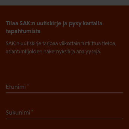
Tilaa SAK:n uutiskirje ja pysy kartalla
tapahtumista
SAK:n uutiskirje tarjoaa viikottain tutkittua tietoa,
asiantuntijoiden näkemyksiä ja analyysejä.
(
Etunimi
P
a
(
Sukunimi
k
P
o