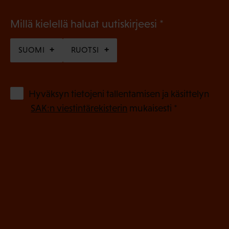
(
Millä kielellä haluat uutiskirjeesi
P
SUOMI
RUOTSI
a
k
o
(
Hyväksyn tietojeni tallentamisen ja käsittelyn
P
l
SAK:n viestintärekisterin
mukaisesti *
a
l
k
i
o
n
l
e
l
i
n
n
)
e