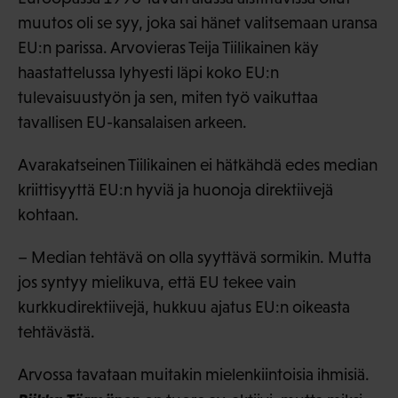
muutos oli se syy, joka sai hänet valitsemaan uransa
EU:n parissa. Arvovieras Teija Tiilikainen käy
haastattelussa lyhyesti läpi koko EU:n
tulevaisuustyön ja sen, miten työ vaikuttaa
tavallisen EU-kansalaisen arkeen.
Avarakatseinen Tiilikainen ei hätkähdä edes median
kriittisyyttä EU:n hyviä ja huonoja direktiivejä
kohtaan.
– Median tehtävä on olla syyttävä sormikin. Mutta
jos syntyy mielikuva, että EU tekee vain
kurkkudirektiivejä, hukkuu ajatus EU:n oikeasta
tehtävästä.
Arvossa tavataan muitakin mielenkiintoisia ihmisiä.