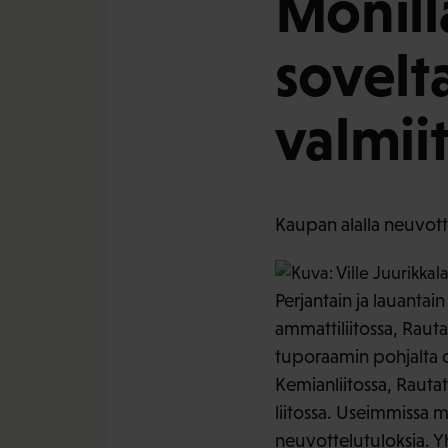
Monilla
sovelt
valmii
Kaupan alalla neuvott
Perjantain ja lauanta
ammattiliitossa, Raut
tuporaamin pohjalta ol
Kemianliitossa, Rautati
liitossa. Useimmissa mu
neuvottelutuloksia. Yh