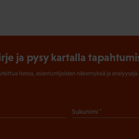
irje ja pysy kartalla tapahtumi
tutkittua tietoa, asiantuntijoiden näkemyksiä ja analyysejä.
(
Sukunimi
P
a