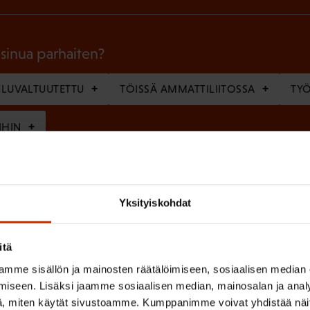
k
o
l
 sinua parhaiten?
l
LUVALTUUTETTU
TÖISSÄ AMMATTILIITOSSA
TY
i
n
IHIN
e
n
(
si
)
Yksityiskohdat
P
a
itä
k
mme sisällön ja mainosten räätälöimiseen, sosiaalisen median
o
(
en ja käsittelyn
SAK:n viestintärekisterin
mukaisesti *
iseen. Lisäksi jaamme sosiaalisen median, mainosalan ja analy
P
l
, miten käytät sivustoamme. Kumppanimme voivat yhdistää näitä t