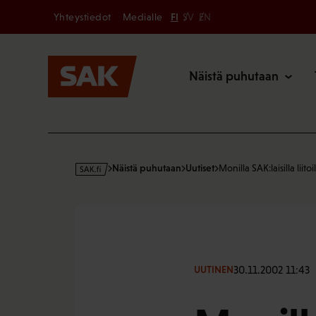
Secondary
Hyppää
Yhteystiedot
Medialle
FI
SV
EN
sisältöön
Päävalikk
Näistä puhutaan
s
Näistä puhutaan
Uutiset
Monilla SAK:laisilla liitoi
a
k
·
f
i
30.11.2002 11:43
UUTINEN