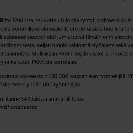
iitto PAM:issa neuvottelutuloksia syntyi jo viime viikolla
usta isommilla sopimusaloilla ei odotuksista huolimatta o
lä edenneet neuvottelut jumiutuivat tänään erimielisyyks
uudistamisesta, neljän tunnin vähimmäistyöajasta sekä v
lisäännöistä. Muillakaan PAMin sopimusaloilla ei voida 
ty ratkaisuun, PAM:ista kerrotaan.
opimus koskee noin 150 000 kaupan alan työntekijää. Y
öskentelee yli 250 000 työntekijää.
tilanne SAK:laisissa ammattiliitoissa
yvät osoitteesta