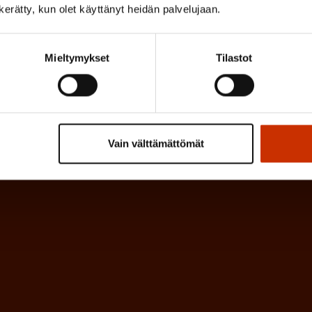
a
l
n kerätty, kun olet käyttänyt heidän palvelujaan.
k
i
o
n
Mieltymykset
Tilastot
l
e
l
i
n
n
)
e
Vain välttämättömät
n
)