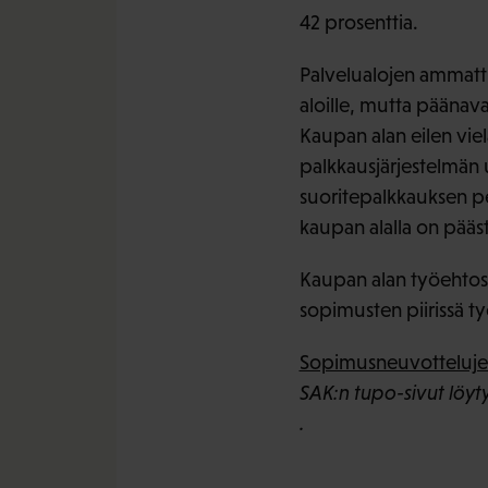
42 prosenttia.
Palvelualojen ammattil
aloille, mutta päänava
Kaupan alan eilen vie
palkkausjärjestelmän 
suoritepalkkauksen pe
kaupan alalla on pääs
Kaupan alan työehtos
sopimusten piirissä ty
Sopimusneuvottelujen 
SAK:n tupo-sivut löyt
.