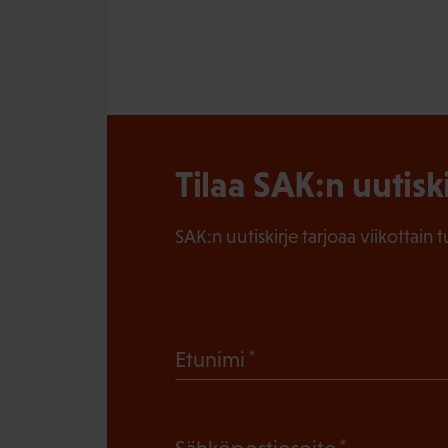
Tilaa SAK:n uutisk
SAK:n uutiskirje tarjoaa viikottain 
(
Etunimi
P
a
(