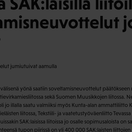
 SAK:laisilla liitoi
amisneuvottelut j
t
elut jumiutuivat aamulla
in välisenä yönä saatiin soveltamisneuvottelut päätökseen
atievirkamiesliitossa sekä Suomen Muusikkojen liitossa. 
i jo illalla saatu valmiiksi myös Kunta-alan ammattiliitto 
eläisten liitossa, Tekstiili- ja vaatetustyöväenliitto Tevas
issakin SAK:laisissa liitoissa jo osalle sopimusaloista on s
teensä tupon piirissä on yli 400 000 SAK:laisten liittojen 