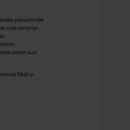
 eräille pienemmille
le vielä syntynyt.
iin
araston
edetä ennen kuin
hteensä PAM:in