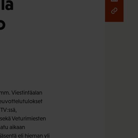
lla
o
 mm. Viestintäalan
Neuvottelutulokset
KTV:ssä,
sa sekä Veturimiesten
aatu aikaan
jäsentä eli hieman yli