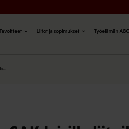
o
Tavoitteet
Liitot ja sopimukset
Työelämän ABC
lla…