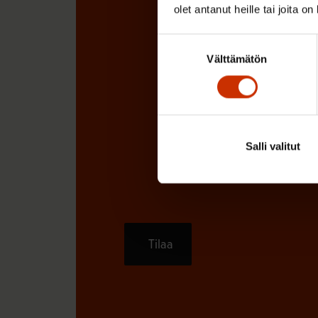
olet antanut heille tai joita o
Suostumuksen
Välttämätön
valinta
Salli valitut
Tilaa