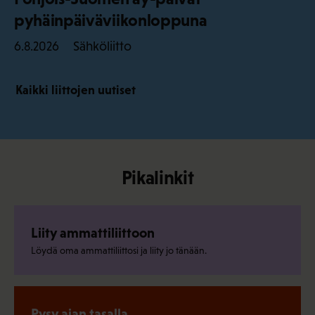
pyhäinpäiväviikonloppuna
Sähköliitto
6.8.2026
Kaikki liittojen uutiset
Pikalinkit
Liity ammattiliittoon
Löydä oma ammattiliittosi ja liity jo tänään.
Pysy ajan tasalla