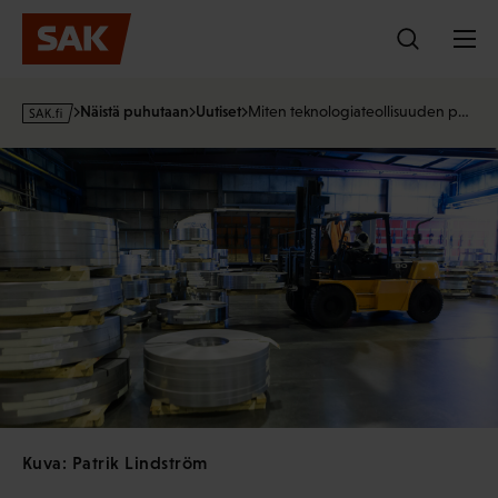
Hyppää
sisältöön
s
Näistä puhutaan
Uutiset
Miten teknologiateollisuuden p…
a
k
·
f
i
Kuva: Patrik Lindström