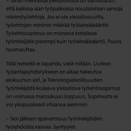
– Tähän mennessä yleissitovuus on varmistanut,
että kaikissa alan työpaikoissa noudatetaan samoja
minimityöehtoja. Jos ei ole yleissitovuutta,
työehtojen minimin määrää työlainsäädäntö.
Työehtosopimus on monessa kohdassa
työntekijälle parempi kuin työlainsäädäntö, Puura
huomauttaa.
Tällä hetkellä ei tapahdu vielä mitään. Uuteen
työantajayhdistykseen on aikaa hakeutua
elokuuhun asti, ja Teknologiateollisuuden
työntekijöitä koskeva yleissitova työehtosopimus
on voimassa marraskuun loppuun. Sopimusta ei
voi yksipuolisesti irtisanoa aiemmin.
– Sen jälkeen epävarmuus työntekijöiden
työehdoista kasvaa. Syntyykö