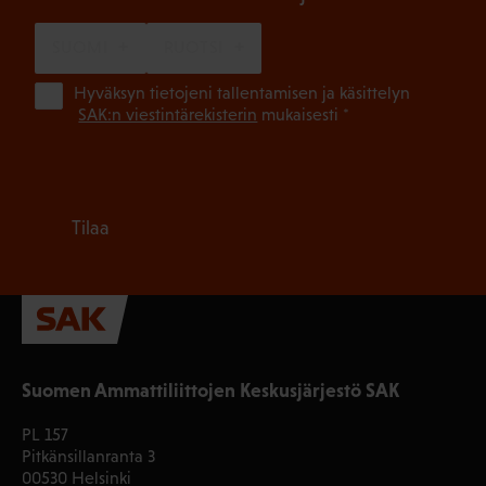
SUOMI
RUOTSI
(Pa
Hyväksyn tietojeni tallentamisen ja käsittelyn
SAK:n viestintärekisterin
mukaisesti *
Tilaa
Suomen Ammattiliittojen Keskusjärjestö SAK
PL 157
Pitkänsillanranta 3
00530 Helsinki