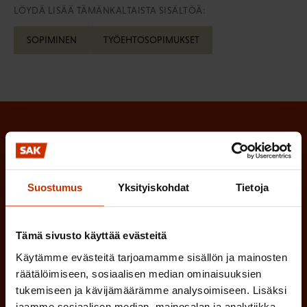
LÖYDÄ LISÄÄ TÄMÄNKALTAISTA SISÄLTÖÄ:
SOPIMINEN
TYÖEHTOSOPIMUKSET
Tilaa SAK:n uutiskirje ja pysy kartalla
tapahtumista
Suostumus
Yksityiskohdat
Tietoja
SAK:n uutiskirje tarjoaa viikottain tutkittua tietoa,
asiantuntijoiden näkemyksiä ja analyysejä.
Tämä sivusto käyttää evästeitä
Käytämme evästeitä tarjoamamme sisällön ja mainosten
räätälöimiseen, sosiaalisen median ominaisuuksien
(
tukemiseen ja kävijämäärämme analysoimiseen. Lisäksi
Etunimi
jaamme sosiaalisen median, mainosalan ja analytiikka-