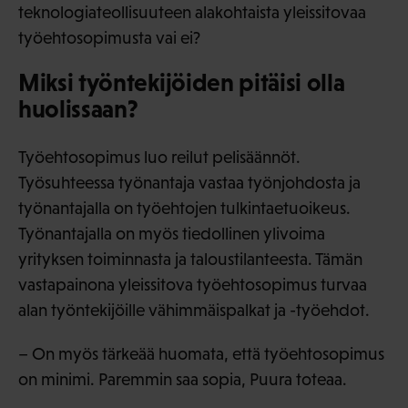
teknologiateollisuuteen alakohtaista yleissitovaa
työehtosopimusta vai ei?
Miksi työntekijöiden pitäisi olla
huolissaan?
Työehtosopimus luo reilut pelisäännöt.
Työsuhteessa työnantaja vastaa työnjohdosta ja
työnantajalla on työehtojen tulkintaetuoikeus.
Työnantajalla on myös tiedollinen ylivoima
yrityksen toiminnasta ja taloustilanteesta. Tämän
vastapainona yleissitova työehtosopimus turvaa
alan työntekijöille vähimmäispalkat ja -työehdot.
– On myös tärkeää huomata, että työehtosopimus
on minimi. Paremmin saa sopia, Puura toteaa.