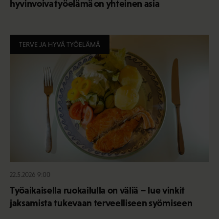
hyvinvoiva työelämä on yhteinen asia
TERVE JA HYVÄ TYÖELÄMÄ
22.5.2026 9:00
Työaikaisella ruokailulla on väliä – lue vinkit
jaksamista tukevaan terveelliseen syömiseen