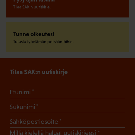
Tilaa SAK:n uutiskirje.
Tunne oikeutesi
Tutustu työelämän pelisääntöihin.
Tilaa SAK:n uutiskirje
(Pakollinen)
Etunimi
(Pakollinen)
Sukunimi
(Pakollinen)
Sähköpostiosoite
(Pakollinen)
Millä kielellä haluat uutiskirjeesi