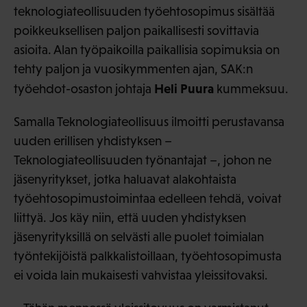
teknologiateollisuuden työehtosopimus sisältää
poikkeuksellisen paljon paikallisesti sovittavia
asioita. Alan työpaikoilla paikallisia sopimuksia on
tehty paljon ja vuosikymmenten ajan, SAK:n
Heli Puura
työehdot-osaston johtaja
kummeksuu.
Samalla Teknologiateollisuus ilmoitti perustavansa
uuden erillisen yhdistyksen –
Teknologiateollisuuden työnantajat –, johon ne
jäsenyritykset, jotka haluavat alakohtaista
työehtosopimustoimintaa edelleen tehdä, voivat
liittyä. Jos käy niin, että uuden yhdistyksen
jäsenyrityksillä on selvästi alle puolet toimialan
työntekijöistä palkkalistoillaan, työehtosopimusta
ei voida lain mukaisesti vahvistaa yleissitovaksi.