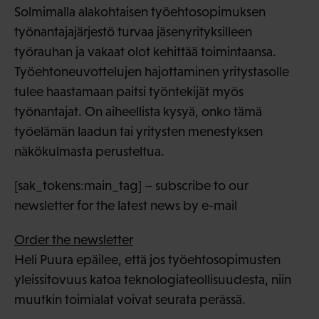
Solmimalla alakohtaisen työehtosopimuksen
työnantajajärjestö turvaa jäsenyrityksilleen
työrauhan ja vakaat olot kehittää toimintaansa.
Työehtoneuvottelujen hajottaminen yritystasolle
tulee haastamaan paitsi työntekijät myös
työnantajat. On aiheellista kysyä, onko tämä
työelämän laadun tai yritysten menestyksen
näkökulmasta perusteltua.
[sak_tokens:main_tag] – subscribe to our
newsletter for the latest news by e-mail
Order the newsletter
Heli Puura epäilee, että jos työehtosopimusten
yleissitovuus katoa teknologiateollisuudesta, niin
muutkin toimialat voivat seurata perässä.