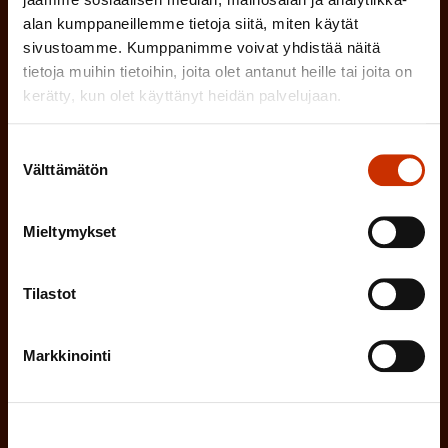
P
alan kumppaneillemme tietoja siitä, miten käytät
a
sivustoamme. Kumppanimme voivat yhdistää näitä
(
Sukunimi
tietoja muihin tietoihin, joita olet antanut heille tai joita on
k
kerätty, kun olet käyttänyt heidän palvelujaan.
P
o
a
l
Suostumuksen
(
Sähköpostiosoite
k
Välttämätön
l
valinta
P
o
i
a
l
Mieltymykset
Mikä tai mitkä näistä kuvaavat sinua
n
k
l
parhaiten?
e
o
Tilastot
i
n
l
LUOTTAMUSMIES
n
)
l
Markkinointi
e
TYÖSUOJELUVALTUUTETTU
i
n
n
)
TÖISSÄ AMMATTILIITOSSA