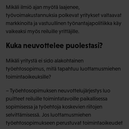
Mikäli ilmiö ajan myötä laajenee,
työvoimakustannuksia polkevat yritykset valtaavat
markkinoita ja vastuullinen työnantajapolitiikka käy
vaikeaksi myös reiluille yrittäjille.
Kuka neuvottelee puolestasi?
Mikäli yritystä ei sido alakohtainen
työehtosopimus, mitä tapahtuu luottamusmiehen
toimintaoikeuksille?
– Työehtosopimuksen neuvottelujärjestys luo
puitteet reiluille toimintatavoille paikallisessa
sopimisessa ja työehtoja koskevien riitojen
selvittämisessä. Jos luottamusmiehen
työehtosopimukseen perustuvat toimintaoikeudet