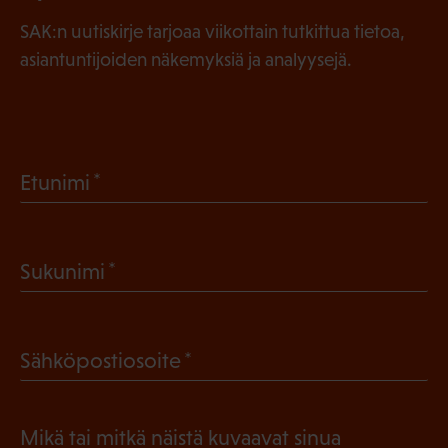
SAK:n uutiskirje tarjoaa viikottain tutkittua tietoa,
asiantuntijoiden näkemyksiä ja analyysejä.
(
Etunimi
P
a
(
Sukunimi
k
P
o
a
l
(
Sähköpostiosoite
k
l
P
o
i
a
l
Mikä tai mitkä näistä kuvaavat sinua
n