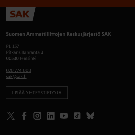
Suomen Ammattiliittojen Keskusjärjestö SAK
PL 157
Pitkänsillanranta 3
00530 Helsinki
020 774 000
sak@sak.fi
LISÄÄ YHTEYSTIETOJA