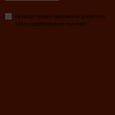
k
o
(
Hyväksyn tietojeni tallentamisen ja käsittelyn
P
l
SAK:n viestintärekisterin
mukaisesti *
a
l
k
i
o
n
l
e
l
i
n
n
)
e
n
)