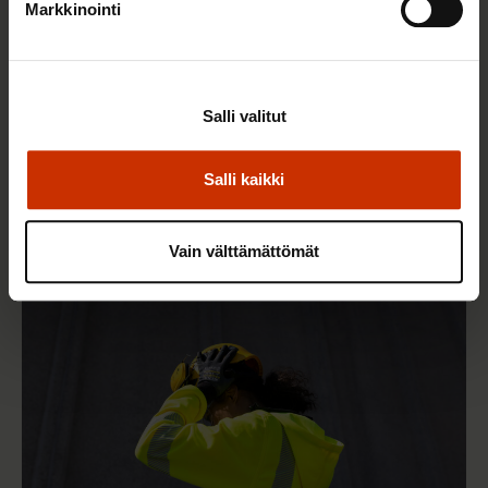
Markkinointi
Salli valitut
14.5.2026 8:55
Hallitus heikentää jälleen työntekijöiden
Salli kaikki
työsuhdeturvaa ja työelämän tasa-arvoa
Vain välttämättömät
TASA-ARVO JA YHDENVERTAISUUS