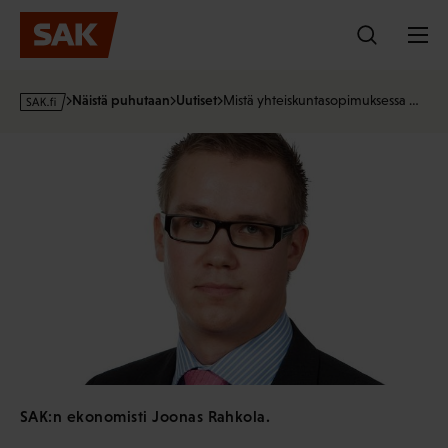
Hyppää
sisältöön
s
Näistä puhutaan
Uutiset
Mistä yhteiskuntasopimuksessa …
a
k
·
f
i
SAK:n ekonomisti Joonas Rahkola.