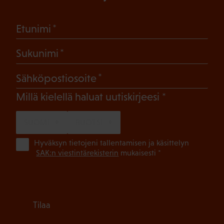
(Pakollinen)
Etunimi
(Pakollinen)
Sukunimi
(Pakollinen)
Sähköpostiosoite
(Pakollinen)
Millä kielellä haluat uutiskirjeesi
SUOMI
RUOTSI
(Pa
Hyväksyn tietojeni tallentamisen ja käsittelyn
SAK:n viestintärekisterin
mukaisesti *
Tilaa