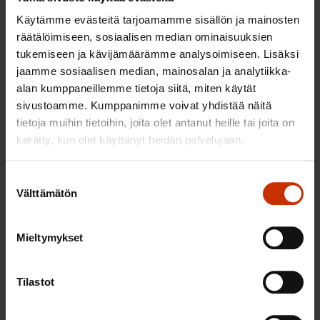
Käytämme evästeitä tarjoamamme sisällön ja mainosten
räätälöimiseen, sosiaalisen median ominaisuuksien
tukemiseen ja kävijämäärämme analysoimiseen. Lisäksi
jaamme sosiaalisen median, mainosalan ja analytiikka-
alan kumppaneillemme tietoja siitä, miten käytät
sivustoamme. Kumppanimme voivat yhdistää näitä
3.6.2026 13:34
tietoja muihin tietoihin, joita olet antanut heille tai joita on
Mikä muuttui määräaikaisissa työsuhteissa? Lue
kerätty, kun olet käyttänyt heidän palvelujaan.
juristin vastaukset!
Suostumuksen
Välttämätön
valinta
TASA-ARVO JA YHDENVERTAISUUS
Mieltymykset
Tilastot