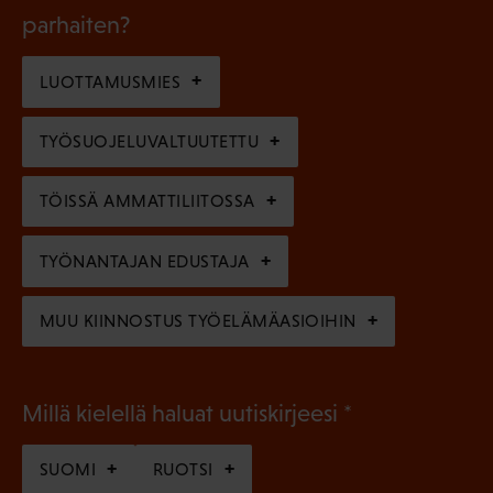
k
l
parhaiten?
e
o
i
n
l
LUOTTAMUSMIES
n
)
l
e
TYÖSUOJELUVALTUUTETTU
i
n
n
)
TÖISSÄ AMMATTILIITOSSA
e
n
TYÖNANTAJAN EDUSTAJA
)
MUU KIINNOSTUS TYÖELÄMÄASIOIHIN
(
Millä kielellä haluat uutiskirjeesi
P
SUOMI
RUOTSI
a