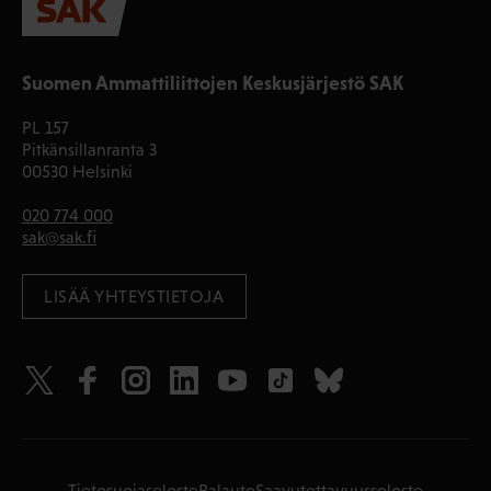
Suomen Ammattiliittojen Keskusjärjestö SAK
PL 157
Pitkänsillanranta 3
00530 Helsinki
020 774 000
sak@sak.fi
LISÄÄ YHTEYSTIETOJA
Tietosuojaseloste
Palaute
Saavutettavuusseloste