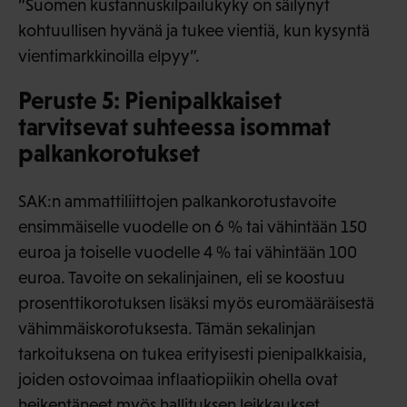
”Suomen kustannuskilpailukyky on säilynyt
kohtuullisen hyvänä ja tukee vientiä, kun kysyntä
vientimarkkinoilla elpyy”.
Peruste 5: Pienipalkkaiset
tarvitsevat suhteessa isommat
palkankorotukset
SAK:n ammattiliittojen palkankorotustavoite
ensimmäiselle vuodelle on 6 % tai vähintään 150
euroa ja toiselle vuodelle 4 % tai vähintään 100
euroa. Tavoite on sekalinjainen, eli se koostuu
prosenttikorotuksen lisäksi myös euromääräisestä
vähimmäiskorotuksesta. Tämän sekalinjan
tarkoituksena on tukea erityisesti pienipalkkaisia,
joiden ostovoimaa inflaatiopiikin ohella ovat
heikentäneet myös hallituksen leikkaukset