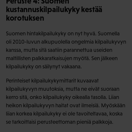
Peruste 4: Suomen
kustannuskilpailukyky kestää
korotuksen
Suomen hintakilpailukyky on nyt hyvä. Suomella
oli 2010-luvun alkupuolella ongelmia kilpailukyvyn
kanssa, mutta sitä saatiin parannettua useiden
maltillisten palkkaratkaisujen myötä. Sen jälkeen
kilpailukyky on säilynyt vakaana.
Perinteiset kilpailukykymittarit kuvaavat
kilpailukyvyn muutoksia, mutta ne eivät suoraan
kerro sitä, onko kilpailukyky oikealla tasolla. Liian
heikon kilpailukyvyn haitat ovat ilmeisiä. Myöskään
liian korkea kilpailukyky ei ole tavoiteltavaa, koska
se tarkoittaisi perusteettoman pieniä palkkoja.