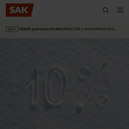
Hyppää
sisältöön
s
Näistä puhutaan
Uutiset
Miksi SAK:n ammattiliitot tavo…
a
k
Kuva: iStock
·
f
i