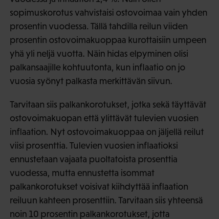
sopimuskorotus vahvistaisi ostovoimaa vain yhden
prosentin vuodessa. Tällä tahdilla reilun viiden
prosentin ostovoimakuoppaa kurottaisiin umpeen
yhä yli neljä vuotta. Näin hidas elpyminen olisi
palkansaajille kohtuutonta, kun inflaatio on jo
vuosia syönyt palkasta merkittävän siivun.
Tarvitaan siis palkankorotukset, jotka sekä täyttävät
ostovoimakuopan että ylittävät tulevien vuosien
inflaation. Nyt ostovoimakuoppaa on jäljellä reilut
viisi prosenttia. Tulevien vuosien inflaatioksi
ennustetaan vajaata puoltatoista prosenttia
vuodessa, mutta ennustetta isommat
palkankorotukset voisivat kiihdyttää inflaation
reiluun kahteen prosenttiin. Tarvitaan siis yhteensä
noin 10 prosentin palkankorotukset, jotta