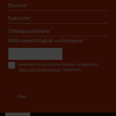
(Pakollinen)
Etunimi
(Pakollinen)
Sukunimi
(Pakollinen)
Sähköpostiosoite
(Pakollinen)
Millä kielellä haluat uutiskirjeesi
SUOMI
RUOTSI
(Pa
Hyväksyn tietojeni tallentamisen ja käsittelyn
SAK:n viestintärekisterin
mukaisesti *
Tilaa