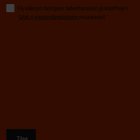
o
(
Hyväksyn tietojeni tallentamisen ja käsittelyn
P
l
SAK:n viestintärekisterin
mukaisesti *
a
l
k
i
o
n
l
e
l
i
n
n
)
e
n
)
Tilaa