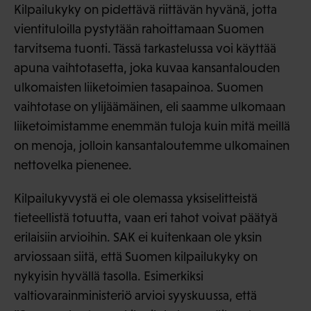
Kilpailukyky on pidettävä riittävän hyvänä, jotta
vientituloilla pystytään rahoittamaan Suomen
tarvitsema tuonti. Tässä tarkastelussa voi käyttää
apuna vaihtotasetta, joka kuvaa kansantalouden
ulkomaisten liiketoimien tasapainoa. Suomen
vaihtotase on ylijäämäinen, eli saamme ulkomaan
liiketoimistamme enemmän tuloja kuin mitä meillä
on menoja, jolloin kansantaloutemme ulkomainen
nettovelka pienenee.
Kilpailukyvystä ei ole olemassa yksiselitteistä
tieteellistä totuutta, vaan eri tahot voivat päätyä
erilaisiin arvioihin. SAK ei kuitenkaan ole yksin
arviossaan siitä, että Suomen kilpailukyky on
nykyisin hyvällä tasolla. Esimerkiksi
valtiovarainministeriö arvioi syyskuussa, että