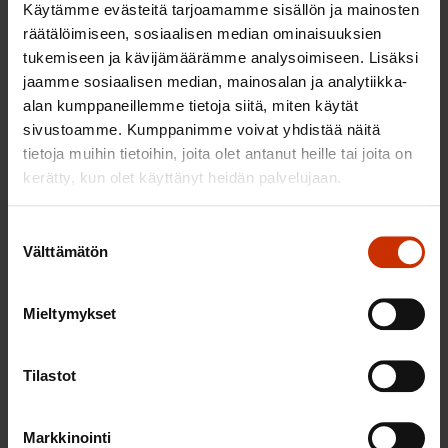
kustannusten kasvua. Toisaalta ne vaikuttavat
Käytämme evästeitä tarjoamamme sisällön ja mainosten
räätälöimiseen, sosiaalisen median ominaisuuksien
samalla suoraan siihen, miten paljon palkansaajilla
tukemiseen ja kävijämäärämme analysoimiseen. Lisäksi
on varaa kuluttaa. Kotimarkkinoilla toimivat
jaamme sosiaalisen median, mainosalan ja analytiikka-
yritykset hyötyvät siitä, että reilut palkankorotukset
alan kumppaneillemme tietoja siitä, miten käytät
parantavat niiden asiakkaiden ostovoimaa.
sivustoamme. Kumppanimme voivat yhdistää näitä
tietoja muihin tietoihin, joita olet antanut heille tai joita on
Työntekijöiden vuoro!
kerätty, kun olet käyttänyt heidän palvelujaan.
Suomessa on jo vuosikausia tuettu yritysten
Suostumuksen
kilpailukykyä maltillisilla palkkaratkaisuilla. Samalla
Välttämätön
valinta
palkansaajat on ajettu historiallisen syvään
ostovoimamonttuun. Nykyisten ennusteiden
Mieltymykset
perusteella SAK:n liittojen tavoittelemat
palkankorotukset heikentäisivät hintakilpailukykyä.
Tilastot
Tähän arvioon liittyy kuitenkin epävarmuutta,
koska emme voi etukäteen tietää, miten
Markkinointi
tuottavuus ja verrokkimaiden