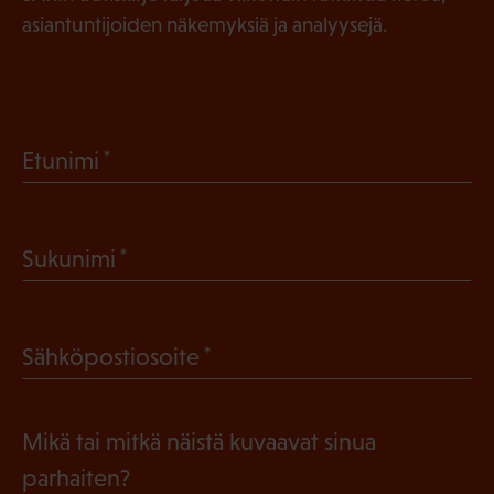
asiantuntijoiden näkemyksiä ja analyysejä.
(
Etunimi
P
a
(
Sukunimi
k
P
o
a
l
(
Sähköpostiosoite
k
l
P
o
i
a
l
Mikä tai mitkä näistä kuvaavat sinua
n
k
l
parhaiten?
e