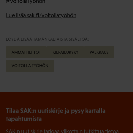
#VoitollaTyöhön
Lue lisää sak.fi/voitollatyöhön
LÖYDÄ LISÄÄ TÄMÄNKALTAISTA SISÄLTÖÄ:
AMMATTILIITOT
KILPAILUKYKY
PALKKAUS
VOITOLLA TYÖHÖN
Tilaa SAK:n uutiskirje ja pysy kartalla
tapahtumista
SAK:n uutiskirje tarjoaa viikottain tutkittua tietoa,