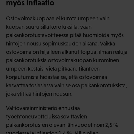
myös inflaatio
Ostovoimakuoppaa ei kurota umpeen vain
kuopan suuruisilla korotuksilla, vaan
palkankorotustavoitteessa pitää huomioida myös
hintojen nousu sopimuskauden aikana. Vaikka
ostovoima on hiljalleen alkanut toipua, ilman reiluja
palkankorotuksia ostovoimakuopan kurominen
umpeen kestäisi vielä pitkään. Tilanteen
korjautumista hidastaa se, että ostovoimaa
kasvattaa tosiasiassa vain se osa palkankorotuksista,
joka ylittää hintojen nousun.
Valtiovarainministeriö ennustaa
työehtoneuvotteluissa sovittavien
palkankorotusten olevan lähivuodet noin 2,5 %
vuodessa ja inflaation 1,4 %. Näin ollen