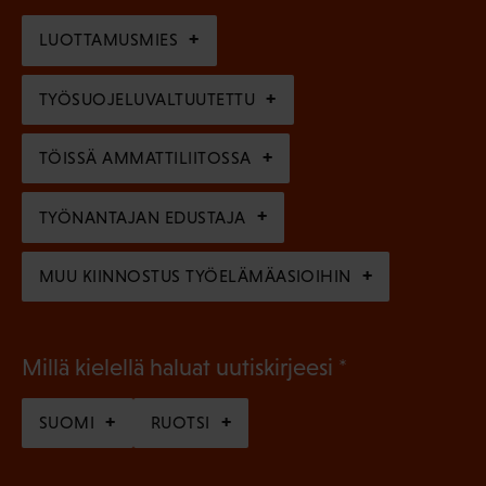
o
i
n
l
LUOTTAMUSMIES
n
)
l
e
TYÖSUOJELUVALTUUTETTU
i
n
n
)
TÖISSÄ AMMATTILIITOSSA
e
n
TYÖNANTAJAN EDUSTAJA
)
MUU KIINNOSTUS TYÖELÄMÄASIOIHIN
(
Millä kielellä haluat uutiskirjeesi
P
SUOMI
RUOTSI
a
k