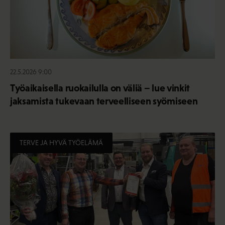
22.5.2026 9:00
Työaikaisella ruokailulla on väliä – lue vinkit
jaksamista tukevaan terveelliseen syömiseen
TERVE JA HYVÄ TYÖELÄMÄ