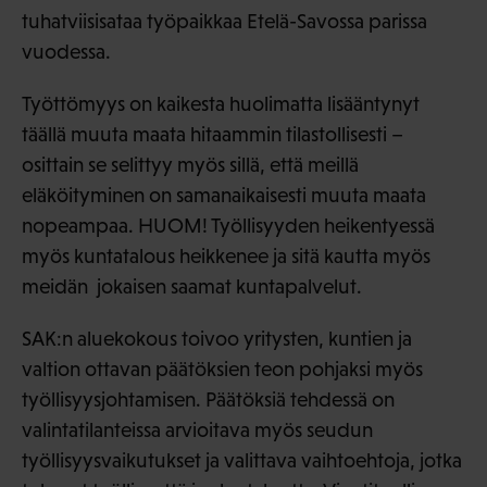
tuhatviisisataa työpaikkaa Etelä-Savossa parissa
vuodessa.
Työttömyys on kaikesta huolimatta lisääntynyt
täällä muuta maata hitaammin tilastollisesti –
osittain se selittyy myös sillä, että meillä
eläköityminen on samanaikaisesti muuta maata
nopeampaa. HUOM! Työllisyyden heikentyessä
myös kuntatalous heikkenee ja sitä kautta myös
meidän jokaisen saamat kuntapalvelut.
SAK:n aluekokous toivoo yritysten, kuntien ja
valtion ottavan päätöksien teon pohjaksi myös
työllisyysjohtamisen. Päätöksiä tehdessä on
valintatilanteissa arvioitava myös seudun
työllisyysvaikutukset ja valittava vaihtoehtoja, jotka