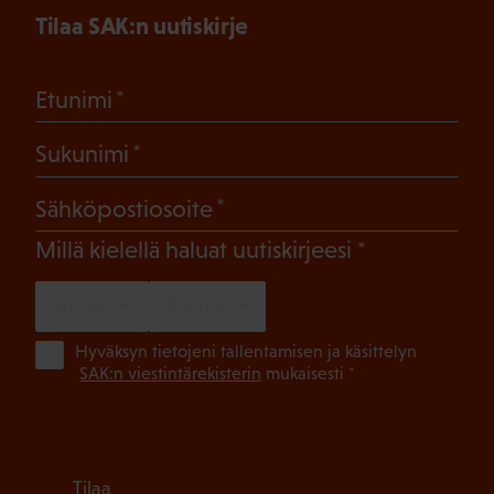
Tilaa SAK:n uutiskirje
(Pakollinen)
Etunimi
(Pakollinen)
Sukunimi
(Pakollinen)
Sähköpostiosoite
(Pakollinen)
Millä kielellä haluat uutiskirjeesi
SUOMI
RUOTSI
(Pa
Hyväksyn tietojeni tallentamisen ja käsittelyn
SAK:n viestintärekisterin
mukaisesti *
Tilaa