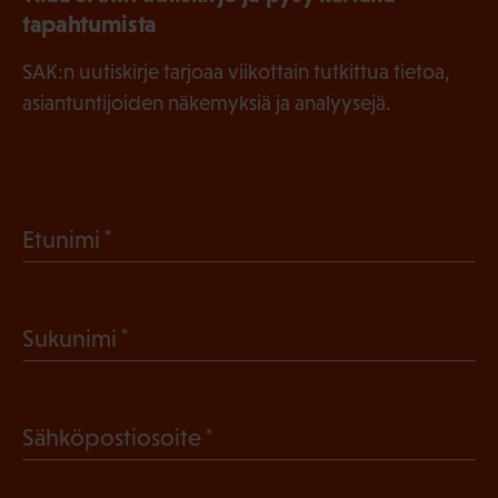
tapahtumista
SAK:n uutiskirje tarjoaa viikottain tutkittua tietoa,
asiantuntijoiden näkemyksiä ja analyysejä.
(
Etunimi
P
a
(
Sukunimi
k
P
o
a
l
(
Sähköpostiosoite
k
l
P
o
i