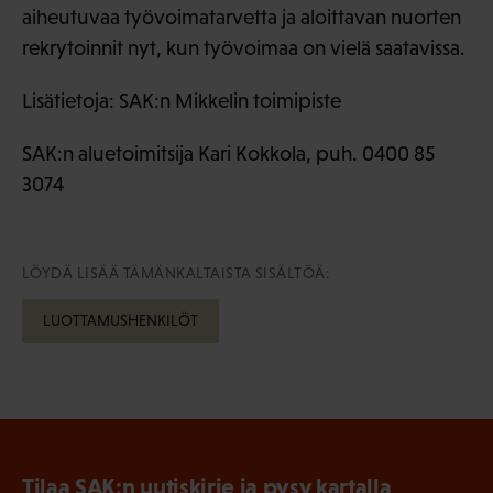
aiheutuvaa työvoimatarvetta ja aloittavan nuorten
rekrytoinnit nyt, kun työvoimaa on vielä saatavissa.
Lisätietoja: SAK:n Mikkelin toimipiste
SAK:n aluetoimitsija Kari Kokkola, puh. 0400 85
3074
LÖYDÄ LISÄÄ TÄMÄNKALTAISTA SISÄLTÖÄ:
LUOTTAMUSHENKILÖT
Tilaa SAK:n uutiskirje ja pysy kartalla