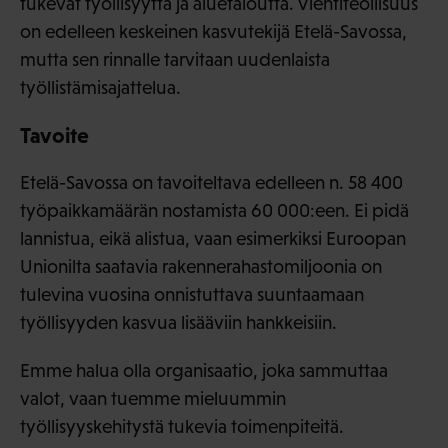
tukevat työllisyyttä ja aluetaloutta. Vientiteollisuus
on edelleen keskeinen kasvutekijä Etelä-Savossa,
mutta sen rinnalle tarvitaan uudenlaista
työllistämisajattelua.
Tavoite
Etelä-Savossa on tavoiteltava edelleen n. 58 400
työpaikkamäärän nostamista 60 000:een. Ei pidä
lannistua, eikä alistua, vaan esimerkiksi Euroopan
Unionilta saatavia rakennerahastomiljoonia on
tulevina vuosina onnistuttava suuntaamaan
työllisyyden kasvua lisääviin hankkeisiin.
Emme halua olla organisaatio, joka sammuttaa
valot, vaan tuemme mieluummin
työllisyyskehitystä tukevia toimenpiteitä.