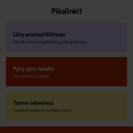
Pikalinkit
Liity ammattiliittoon
Löydä oma ammattiliittosi ja liity jo tänään.
Pysy ajan tasalla
Tilaa SAK:n uutiskirje.
Tunne oikeutesi
Tutustu työelämän pelisääntöihin.