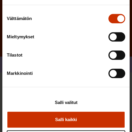
Suostumuksen
Välttämätön
Tilaa
valinta
Mieltymykset
Tilastot
Jaa
Markkinointi
Sinua saattaa myös kiinnostaa
Salli valitut
TERVE JA HYVÄ TYÖELÄMÄ
Salli kaikki