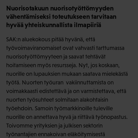
Nuorisotakuun nuorisotyöttömyyden
vähentämiseksi toteutukseen tarvitaan
hyvää yhteiskunnallista ilmapiiriä
SAK:n aluekokous pitää hyvänä, että
työvoimaviranomaiset ovat vahvasti tarttumassa
nuorisotyöttömyyteen ja saavat tehtävät
hoitamiseen myös resursseja. Nyt, jos koskaan,
nuorille on lupauksien mukaan saatava mielekästä
työtä. Nuorten työuran vakiinnuttamista on
voimakkaasti edistettävä ja on varmistettava, että
nuorten työsuhteet solmitaan alakohtaisin
työehdoin. Samoin työmarkkinoille tuleville
nuorille on annettava hyvä ja riittävä työnopastus.
Toivomme yrityksien ja julkisen sektorin
työnantajien ennakoivan eläköitymisestä