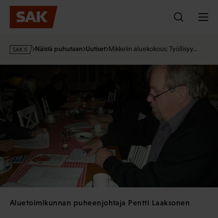
Hyppää
sisältöön
s
Näistä puhutaan
Uutiset
Mikkelin aluekokous: Työllisyy…
a
k
·
f
i
Aluetoimikunnan puheenjohtaja Pentti Laaksonen