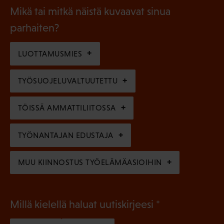
a
l
Mikä tai mitkä näistä kuvaavat sinua
n
k
l
parhaiten?
e
o
i
n
l
LUOTTAMUSMIES
n
)
l
e
TYÖSUOJELUVALTUUTETTU
i
n
n
)
TÖISSÄ AMMATTILIITOSSA
e
n
TYÖNANTAJAN EDUSTAJA
)
MUU KIINNOSTUS TYÖELÄMÄASIOIHIN
(
Millä kielellä haluat uutiskirjeesi
P