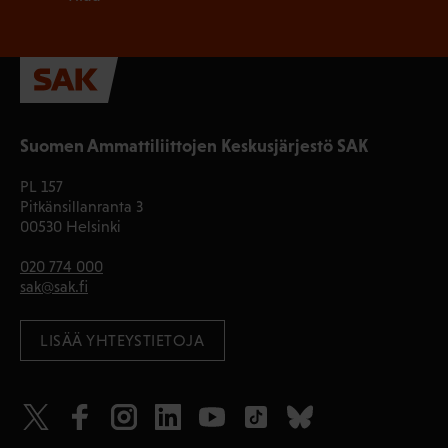
Suomen Ammattiliittojen Keskusjärjestö SAK
PL 157
Pitkänsillanranta 3
00530 Helsinki
020 774 000
sak@sak.fi
LISÄÄ YHTEYSTIETOJA