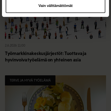
Vain välttämättömät
2.6.2026 11:00
Työmarkkinakeskusjärjestöt: Tuottava ja
hyvinvoiva työelämä on yhteinen asia
TERVE JA HYVÄ TYÖELÄMÄ