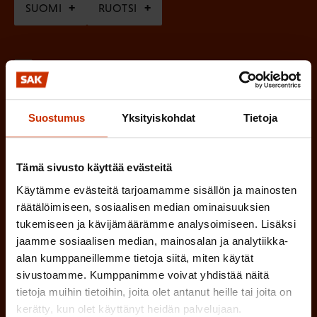
SUOMI
RUOTSI
a
k
o
(
Hyväksyn tietojeni tallentamisen ja käsittelyn
P
l
SAK:n viestintärekisterin
mukaisesti *
a
l
Suostumus
Yksityiskohdat
Tietoja
k
i
o
n
l
Tämä sivusto käyttää evästeitä
e
l
Käytämme evästeitä tarjoamamme sisällön ja mainosten
i
n
räätälöimiseen, sosiaalisen median ominaisuuksien
n
tukemiseen ja kävijämäärämme analysoimiseen. Lisäksi
)
e
jaamme sosiaalisen median, mainosalan ja analytiikka-
n
alan kumppaneillemme tietoja siitä, miten käytät
sivustoamme. Kumppanimme voivat yhdistää näitä
)
tietoja muihin tietoihin, joita olet antanut heille tai joita on
kerätty, kun olet käyttänyt heidän palvelujaan.