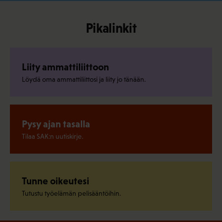
Pikalinkit
Liity ammattiliittoon
Löydä oma ammattiliittosi ja liity jo tänään.
Pysy ajan tasalla
Tilaa SAK:n uutiskirje.
Tunne oikeutesi
Tutustu työelämän pelisääntöihin.