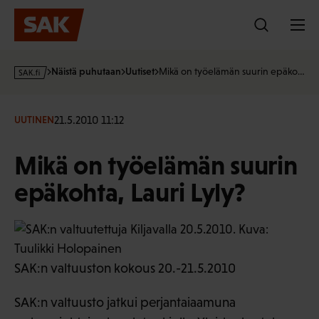
Hyppää
sisältöön
s
Näistä puhutaan
Uutiset
Mikä on työelämän suurin epäko…
a
k
·
21.5.2010 11:12
UUTINEN
f
i
Mikä on työelämän suurin
epäkohta, Lauri Lyly?
SAK:n valtuuston kokous 20.-21.5.2010
SAK:n valtuusto jatkui perjantaiaamuna