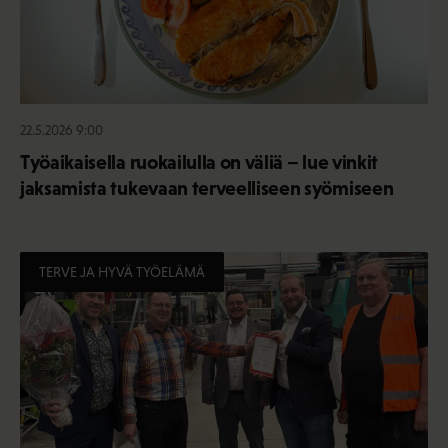
22.5.2026 9:00
Työaikaisella ruokailulla on väliä – lue vinkit
jaksamista tukevaan terveelliseen syömiseen
TERVE JA HYVÄ TYÖELÄMÄ