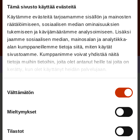
Tämä sivusto käyttää evästeitä
Tilaa
Käytämme evästeitä tarjoamamme sisällön ja mainosten
räätälöimiseen, sosiaalisen median ominaisuuksien
tukemiseen ja kävijämäärämme analysoimiseen. Lisäksi
jaamme sosiaalisen median, mainosalan ja analytiikka-
alan kumppaneillemme tietoja siitä, miten käytät
sivustoamme. Kumppanimme voivat yhdistää näitä
tietoja muihin tietoihin, joita olet antanut heille tai joita on
Jaa
kerätty, kun olet käyttänyt heidän palvelujaan.
Suostumuksen
Sinua saattaa myös kiinnostaa
Välttämätön
valinta
TERVE JA HYVÄ TYÖELÄMÄ
Mieltymykset
Tilastot