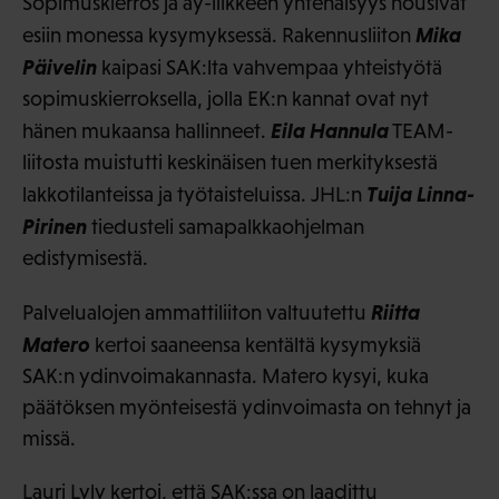
Sopimuskierros ja ay-liikkeen yhtenäisyys nousivat
Mika
esiin monessa kysymyksessä. Rakennusliiton
Päivelin
kaipasi SAK:lta vahvempaa yhteistyötä
sopimuskierroksella, jolla EK:n kannat ovat nyt
Eila Hannula
hänen mukaansa hallinneet.
TEAM-
liitosta muistutti keskinäisen tuen merkityksestä
Tuija Linna-
lakkotilanteissa ja työtaisteluissa. JHL:n
Pirinen
tiedusteli samapalkkaohjelman
edistymisestä.
Riitta
Palvelualojen ammattiliiton valtuutettu
Matero
kertoi saaneensa kentältä kysymyksiä
SAK:n ydinvoimakannasta. Matero kysyi, kuka
päätöksen myönteisestä ydinvoimasta on tehnyt ja
missä.
Lauri Lyly kertoi, että SAK:ssa on laadittu