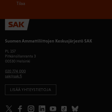
Tilaa
Suomen Ammattiliittojen Keskusjärjestö SAK
PL 157
Pitkänsillanranta 3
00530 Helsinki
020 774 000
sak@sak.fi
LISÄÄ YHTEYSTIETOJA