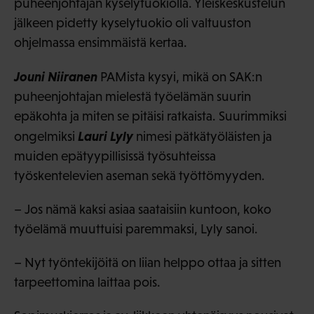
puheenjohtajan kyselytuokiolla. Yleiskeskustelun
jälkeen pidetty kyselytuokio oli valtuuston
ohjelmassa ensimmäistä kertaa.
Jouni Niiranen
PAMista kysyi, mikä on SAK:n
puheenjohtajan mielestä työelämän suurin
epäkohta ja miten se pitäisi ratkaista. Suurimmiksi
Lauri Lyly
ongelmiksi
nimesi pätkätyöläisten ja
muiden epätyypillisissä työsuhteissa
työskentelevien aseman sekä työttömyyden.
– Jos nämä kaksi asiaa saataisiin kuntoon, koko
työelämä muuttuisi paremmaksi, Lyly sanoi.
– Nyt työntekijöitä on liian helppo ottaa ja sitten
tarpeettomina laittaa pois.