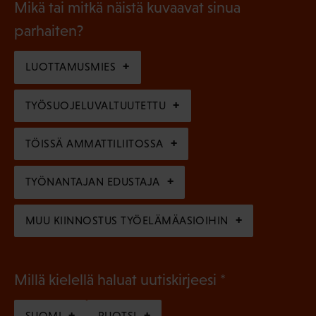
l
Mikä tai mitkä näistä kuvaavat sinua
n
k
l
parhaiten?
e
o
i
n
l
LUOTTAMUSMIES
n
)
l
e
TYÖSUOJELUVALTUUTETTU
i
n
n
)
TÖISSÄ AMMATTILIITOSSA
e
n
TYÖNANTAJAN EDUSTAJA
)
MUU KIINNOSTUS TYÖELÄMÄASIOIHIN
(
Millä kielellä haluat uutiskirjeesi
P
SUOMI
RUOTSI