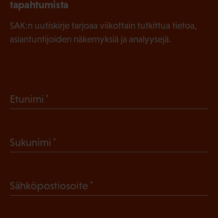
tapahtumista
SAK:n uutiskirje tarjoaa viikottain tutkittua tietoa,
asiantuntijoiden näkemyksiä ja analyysejä.
(
Etunimi
P
a
(
Sukunimi
k
P
o
a
l
(
Sähköpostiosoite
k
l
P
o
i
a