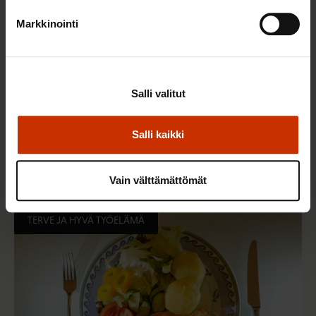
Markkinointi
Salli valitut
2.6.2026 11:00
Salli kaikki
Työmarkkinakeskusjärjestöt: Tuottava ja
hyvinvoiva työelämä on yhteinen asia
Vain välttämättömät
TERVE JA HYVÄ TYÖELÄMÄ