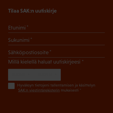
Tilaa SAK:n uutiskirje
(Pakollinen)
Etunimi
(Pakollinen)
Sukunimi
(Pakollinen)
Sähköpostiosoite
(Pakollinen)
Millä kielellä haluat uutiskirjeesi
SUOMI
RUOTSI
(Pa
Hyväksyn tietojeni tallentamisen ja käsittelyn
SAK:n viestintärekisterin
mukaisesti *