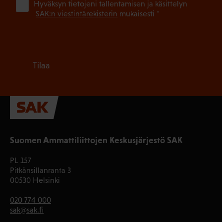
(Pa
Hyväksyn tietojeni tallentamisen ja käsittelyn
SAK:n viestintärekisterin
mukaisesti *
Tilaa
Suomen Ammattiliittojen Keskusjärjestö SAK
PL 157
Pitkänsillanranta 3
00530 Helsinki
020 774 000
sak@sak.fi