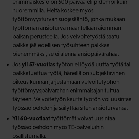
enimmäiskesto on 500 päivää eli pidempi kuin
nuoremmilla. Heitä koskee myös
työttömyysturvan suojasääntö, jonka mukaan
työttömän ansioturva määritellään aiemman
palkan perusteella. Jos velvoitetyöstä saatu
palkka jää edellisen työsuhteen palkkaa
pienemmäksi, se ei alenna ansiopäivärahaa.
yli 57-vuotias
Jos
työtön ei löydä uutta työtä tai
palkkatuettua työtä, hänellä on subjektiivinen
oikeus kunnan järjestämään velvoitetyöhön
työttömyyspäivärahan enimmäisajan tultua
täyteen. Velvoitetyön kautta työtön voi uusintaa
työssäoloehdon ja säilyttää siten ansioturvansa.
Yli 60-vuotiaat
työttömät voivat uusintaa
työssäoloehdon myös TE-palveluihin
osallistumalla.