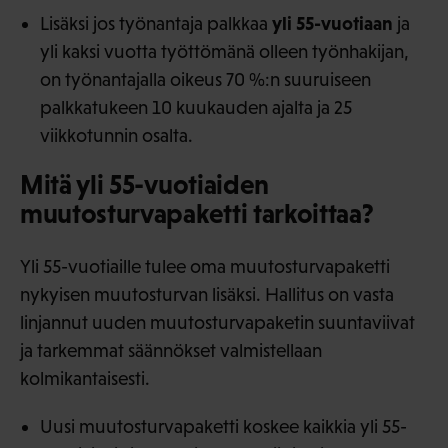
yli 55-vuotiaan
Lisäksi jos työnantaja palkkaa
ja
yli kaksi vuotta työttömänä olleen työnhakijan,
on työnantajalla oikeus 70 %:n suuruiseen
palkkatukeen 10 kuukauden ajalta ja 25
viikkotunnin osalta.
Mitä yli 55-vuotiaiden
muutosturvapaketti tarkoittaa?
Yli 55-vuotiaille tulee oma muutosturvapaketti
nykyisen muutosturvan lisäksi. Hallitus on vasta
linjannut uuden muutosturvapaketin suuntaviivat
ja tarkemmat säännökset valmistellaan
kolmikantaisesti.
Uusi muutosturvapaketti koskee kaikkia yli 55-