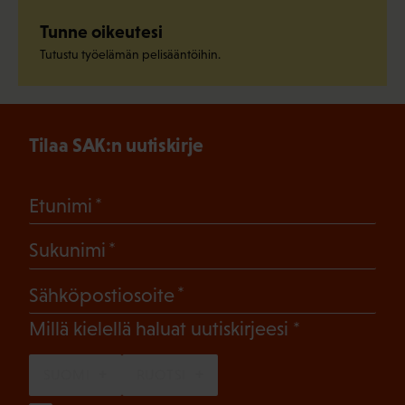
Tunne oikeutesi
Tutustu työelämän pelisääntöihin.
Tilaa SAK:n uutiskirje
(Pakollinen)
Etunimi
(Pakollinen)
Sukunimi
(Pakollinen)
Sähköpostiosoite
(Pakollinen)
Millä kielellä haluat uutiskirjeesi
SUOMI
RUOTSI