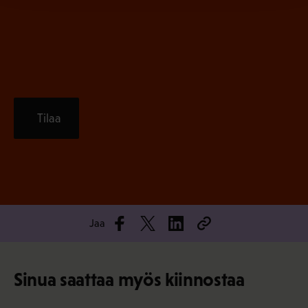
n
)
Tilaa
Jaa
Sinua saattaa myös kiinnostaa