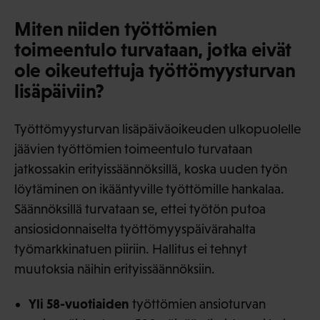
Miten niiden työttömien
toimeentulo turvataan, jotka eivät
ole oikeutettuja työttömyysturvan
lisäpäiviin?
Työttömyysturvan lisäpäiväoikeuden ulkopuolelle
jäävien työttömien toimeentulo turvataan
jatkossakin erityissäännöksillä, koska uuden työn
löytäminen on ikääntyville työttömille hankalaa.
Säännöksillä turvataan se, ettei työtön putoa
ansiosidonnaiselta työttömyyspäivärahalta
työmarkkinatuen piiriin. Hallitus ei tehnyt
muutoksia näihin erityissäännöksiin.
Yli 58-vuotiaiden
työttömien ansioturvan