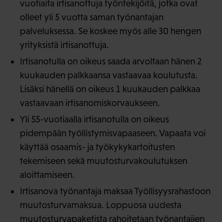
vuotiaita irtisanottuja työntekijöitä, jotka ovat
olleet yli 5 vuotta saman työnantajan
palveluksessa. Se koskee myös alle 30 hengen
yrityksistä irtisanottuja.
Irtisanotulla on oikeus saada arvoltaan hänen 2
kuukauden palkkaansa vastaavaa koulutusta.
Lisäksi hänellä on oikeus 1 kuukauden palkkaa
vastaavaan irtisanomiskorvaukseen.
Yli 55-vuotiaalla irtisanotulla on oikeus
pidempään työllistymisvapaaseen. Vapaata voi
käyttää osaamis- ja työkykykartoitusten
tekemiseen sekä muutosturvakoulutuksen
aloittamiseen.
Irtisanova työnantaja maksaa Työllisyysrahastoon
muutosturvamaksua. Loppuosa uudesta
muutosturvapaketista rahoitetaan työnantajien