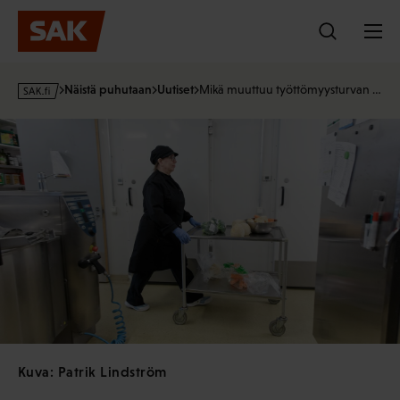
Hyppää
sisältöön
s
Näistä puhutaan
Uutiset
Mikä muuttuu työttömyysturvan …
a
k
·
f
i
Kuva: Patrik Lindström