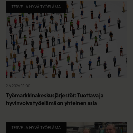
TERVE JA HYVÄ TYÖELÄMÄ
2.6.2026 11:00
Työmarkkinakeskusjärjestöt: Tuottava ja
hyvinvoiva työelämä on yhteinen asia
TERVE JA HYVÄ TYÖELÄMÄ