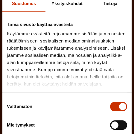
o
Suostumus
Yksityiskohdat
Tietoja
a
l
(
Sähköpostiosoite
k
l
P
Tämä sivusto käyttää evästeitä
o
i
a
Käytämme evästeitä tarjoamamme sisällön ja mainosten
l
Mikä tai mitkä näistä kuvaavat sinua
n
räätälöimiseen, sosiaalisen median ominaisuuksien
k
l
parhaiten?
tukemiseen ja kävijämäärämme analysoimiseen. Lisäksi
e
o
jaamme sosiaalisen median, mainosalan ja analytiikka-
i
n
alan kumppaneillemme tietoja siitä, miten käytät
l
LUOTTAMUSMIES
n
)
sivustoamme. Kumppanimme voivat yhdistää näitä
l
e
tietoja muihin tietoihin, joita olet antanut heille tai joita on
TYÖSUOJELUVALTUUTETTU
i
kerätty, kun olet käyttänyt heidän palvelujaan.
n
n
)
TÖISSÄ AMMATTILIITOSSA
Suostumuksen
e
Välttämätön
valinta
n
TYÖNANTAJAN EDUSTAJA
)
Mieltymykset
MUU KIINNOSTUS TYÖELÄMÄASIOIHIN