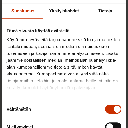
Sinua saattaa myös kiinnostaa
Suostumus
Yksityiskohdat
Tietoja
TERVE JA HYVÄ TYÖELÄMÄ
Tämä sivusto käyttää evästeitä
Käytämme evästeitä tarjoamamme sisällön ja mainosten
räätälöimiseen, sosiaalisen median ominaisuuksien
tukemiseen ja kävijämäärämme analysoimiseen. Lisäksi
jaamme sosiaalisen median, mainosalan ja analytiikka-
alan kumppaneillemme tietoja siitä, miten käytät
sivustoamme. Kumppanimme voivat yhdistää näitä
tietoja muihin tietoihin, joita olet antanut heille tai joita on
kerätty, kun olet käyttänyt heidän palvelujaan.
Suostumuksen
2.6.2026 11:00
Välttämätön
valinta
Työmarkkinakeskusjärjestöt: Tuottava ja
hyvinvoiva työelämä on yhteinen asia
Mieltymykset