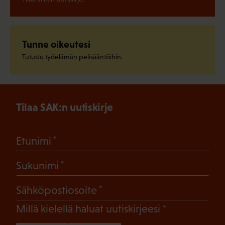
Tunne oikeutesi
Tutustu työelämän pelisääntöihin.
Tilaa SAK:n uutiskirje
(Pakollinen)
Etunimi
(Pakollinen)
Sukunimi
(Pakollinen)
Sähköpostiosoite
(Pakollinen)
Millä kielellä haluat uutiskirjeesi