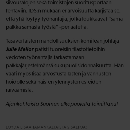
siivousalojen sekä toimistojen suoritusportaan
tehtäviin. IDS:n mukaan eriarvoisuutta kärjistää se,
että yhä löytyy työnantajia, jotka loukkaavat ”sama
palkka samasta työstä” -periaatetta.
Tasavertaisten mahdollisuuksien komitean johtaja
Julie Mellor
patisti tuoreisiin tilastotietoihin
vedoten työnantajia tarkastamaan
palkkajärjestelmänsä sukupuolisidonnaisuutta. Hän
vaati myös lisää arvostusta lasten ja vanhusten
hoidolle sekä naisten ylennysten esteiden
raivaamista.
Ajankohtaista Suomen ulkopuolelta toimittanut
LÖYDÄ LISÄÄ TÄMÄNKALTAISTA SISÄLTÖÄ: