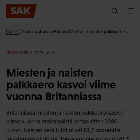
Hyppää
sisältöön
s
Näistä puhutaan
Uutiset
Miesten ja naisten palkkaero k…
a
k
·
20.1.2003 16:15
UUTINEN
f
i
Miesten ja naisten
palkkaero kasvoi viime
vuonna Britanniassa
Britanniassa miesten ja naisten palkkaero kasvoi
viime vuonna ensimmäistä kertaa sitten 1980-
luvun. Naisten keskitulot olivat 81,2 prosenttia
miesten keskituloista. Toissa vuonna osuus oli 81,5