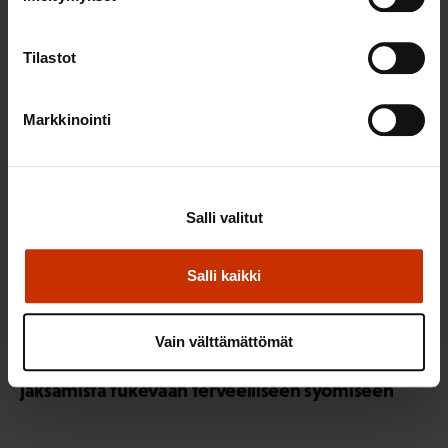
Tilastot
TERVE JA HYVÄ TYÖELÄMÄ
Markkinointi
Salli valitut
Salli kaikki
22.5.2026 9:00
Vain välttämättömät
Työaikaisella ruokailulla on väliä – lue vinkit
jaksamista tukevaan terveelliseen syömiseen