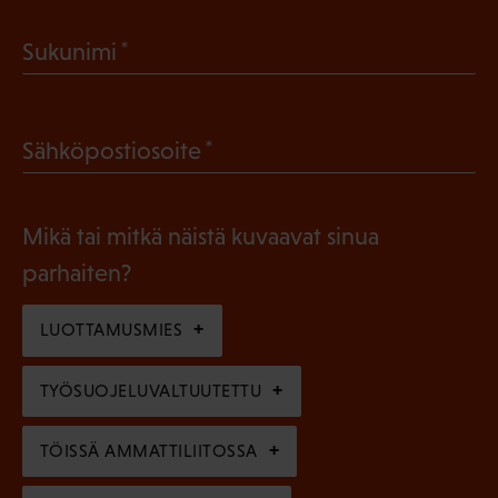
a
(
Sukunimi
k
P
o
a
l
(
Sähköpostiosoite
k
l
P
o
i
a
l
Mikä tai mitkä näistä kuvaavat sinua
n
k
l
parhaiten?
e
o
i
n
l
LUOTTAMUSMIES
n
)
l
e
TYÖSUOJELUVALTUUTETTU
i
n
n
)
TÖISSÄ AMMATTILIITOSSA
e