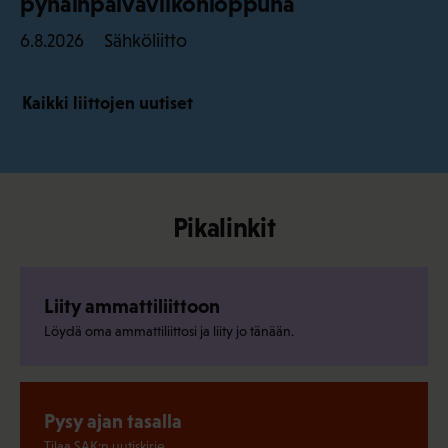
pyhäinpäiväviikonloppuna
Sähköliitto
6.8.2026
Kaikki liittojen uutiset
Pikalinkit
Liity ammattiliittoon
Löydä oma ammattiliittosi ja liity jo tänään.
Pysy ajan tasalla
Tilaa SAK:n uutiskirje.