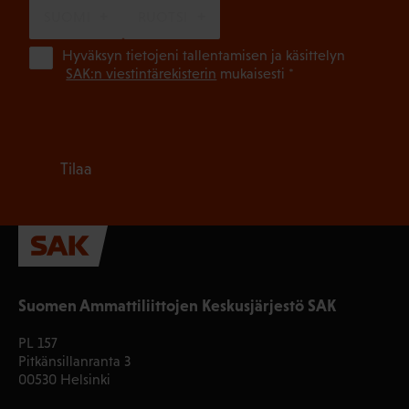
SUOMI
RUOTSI
(Pa
Hyväksyn tietojeni tallentamisen ja käsittelyn
SAK:n viestintärekisterin
mukaisesti *
Tilaa
Suomen Ammattiliittojen Keskusjärjestö SAK
PL 157
Pitkänsillanranta 3
00530 Helsinki