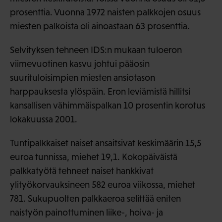
prosenttia. Vuonna 1972 naisten palkkojen osuus
miesten palkoista oli ainoastaan 63 prosenttia.
Selvityksen tehneen IDS:n mukaan tuloeron
viimevuotinen kasvu johtui pääosin
suurituloisimpien miesten ansiotason
harppauksesta ylöspäin. Eron leviämistä hillitsi
kansallisen vähimmäispalkan 10 prosentin korotus
lokakuussa 2001.
Tuntipalkkaiset naiset ansaitsivat keskimäärin 15,5
euroa tunnissa, miehet 19,1. Kokopäiväistä
palkkatyötä tehneet naiset hankkivat
ylityökorvauksineen 582 euroa viikossa, miehet
781. Sukupuolten palkkaeroa selittää eniten
naistyön painottuminen liike-, hoiva- ja