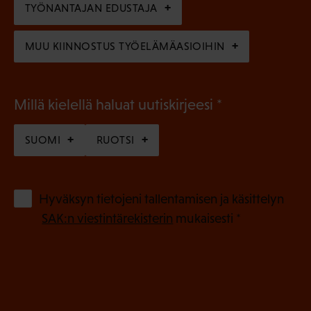
n
TYÖNANTAJAN EDUSTAJA
)
MUU KIINNOSTUS TYÖELÄMÄASIOIHIN
(
Millä kielellä haluat uutiskirjeesi
P
SUOMI
RUOTSI
a
k
o
(
Hyväksyn tietojeni tallentamisen ja käsittelyn
P
l
SAK:n viestintärekisterin
mukaisesti *
a
l
k
i
o
n
l
e
l