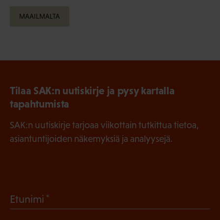
MAAILMALTA
Tilaa SAK:n uutiskirje ja pysy kartalla
tapahtumista
SAK:n uutiskirje tarjoaa viikottain tutkittua tietoa,
asiantuntijoiden näkemyksiä ja analyysejä.
(
Etunimi
P