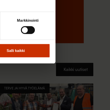
Markkinointi
Salli kaikki
Kaikki uutiset
TERVE JA HYVÄ TYÖELÄMÄ