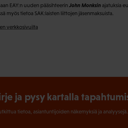
John Monksin
llaan EAY:n uuden pääsihteerin
ajatuksia e
sä myös tietoa SAK:laisten liittojen jäsenmaksuista.
en verkkosivuilta
irje ja pysy kartalla tapahtumi
tutkittua tietoa, asiantuntijoiden näkemyksiä ja analyysejä.