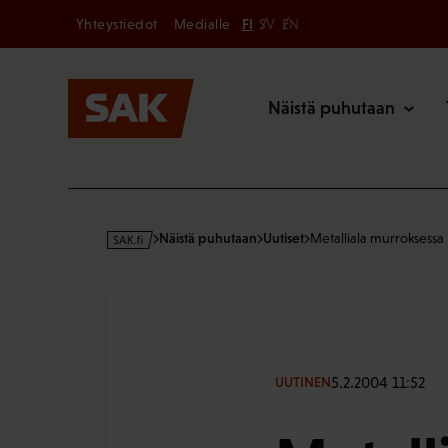
Secondary
Hyppää
Yhteystiedot
Medialle
FI
SV
EN
sisältöön
Päävalikk
Näistä puhutaan
s
Näistä puhutaan
Uutiset
Metalliala murroksessa
a
k
·
f
i
5.2.2004 11:52
UUTINEN