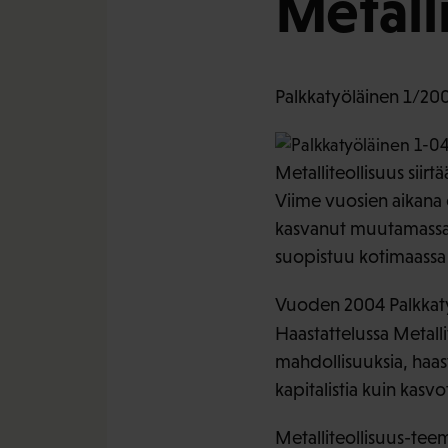
Metall
Palkkatyöläinen 1/20
Metalliteollisuus siir
Viime vuosien aikana 
kasvanut muutamassa 
suopistuu kotimaassa 
Vuoden 2004 Palkkatyö
Haastattelussa Metall
mahdollisuuksia, haa
kapitalistia kuin kasvo
Metalliteollisuus-tee