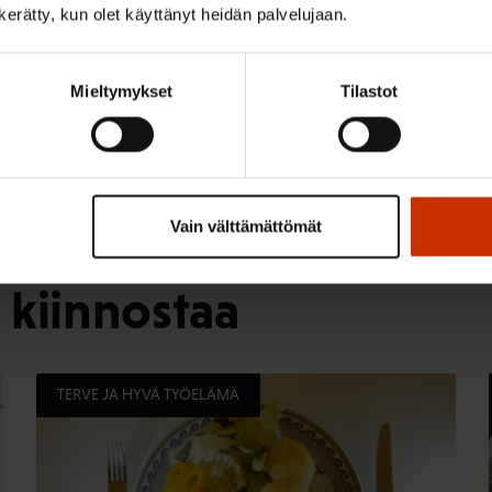
n kerätty, kun olet käyttänyt heidän palvelujaan.
Mieltymykset
Tilastot
Vain välttämättömät
 kiinnostaa
TERVE JA HYVÄ TYÖELÄMÄ