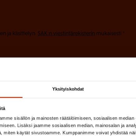
P
a
k
o
(
en ja käsittelyn
SAK:n viestintärekisterin
mukaisesti *
P
l
a
l
k
i
o
n
l
e
l
Yksityiskohdat
i
n
n
)
e
itä
n
mme sisällön ja mainosten räätälöimiseen, sosiaalisen median
)
iseen. Lisäksi jaamme sosiaalisen median, mainosalan ja analy
, miten käytät sivustoamme. Kumppanimme voivat yhdistää näitä t