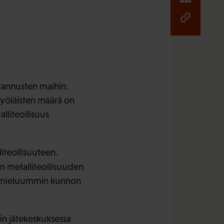
stannusten maihin.
työläisten määrä on
liteollisuus
iteollisuuteen.
 metalliteollisuuden
si mieluummin kunnon
in jätekeskuksessa