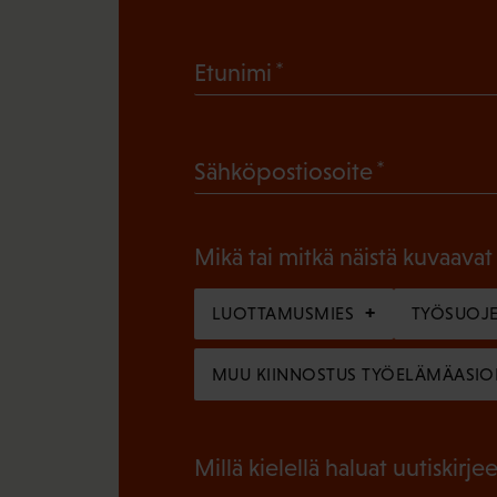
(
Etunimi
P
a
(
Sähköpostiosoite
k
P
o
a
l
Mikä tai mitkä näistä kuvaavat
k
l
o
LUOTTAMUSMIES
TYÖSUOJE
i
l
n
MUU KIINNOSTUS TYÖELÄMÄASIO
l
e
i
n
n
Millä kielellä haluat uutiskirjee
)