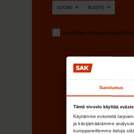
e
SUOMI
RUOTSI
n
)
Hyväksyn tietojeni tallentamis
Suostumus
Tämä sivusto käyttää eväste
Käytämme evästeitä tarjoama
ja kävijämäärämme analysoim
kumppaneillemme tietoja siitä