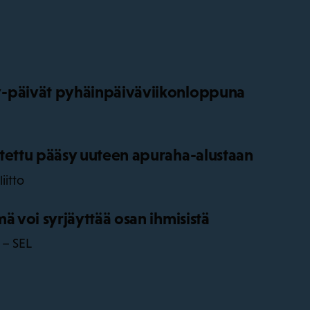
-päivät pyhäinpäiväviikonloppuna
tettu pääsy uuteen apuraha-alustaan
iitto
ä voi syrjäyttää osan ihmisistä
 – SEL