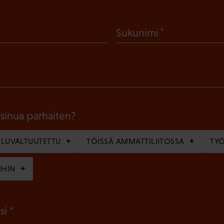
(
Sukunimi
P
a
k
o
l
 sinua parhaiten?
l
LUVALTUUTETTU
TÖISSÄ AMMATTILIITOSSA
TY
i
n
IHIN
e
n
(
si
)