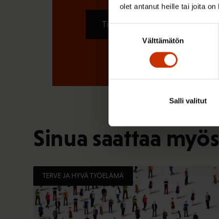
olet antanut heille tai joita o
Tilaa
Suostumuksen
Välttämätön
valinta
Salli valitut
Sinua saattaa myös
TERVE JA HYVÄ TYÖELÄMÄ