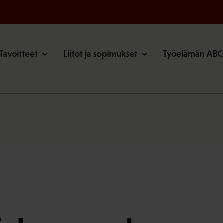
o
Tavoitteet
Liitot ja sopimukset
Työelämän ABC