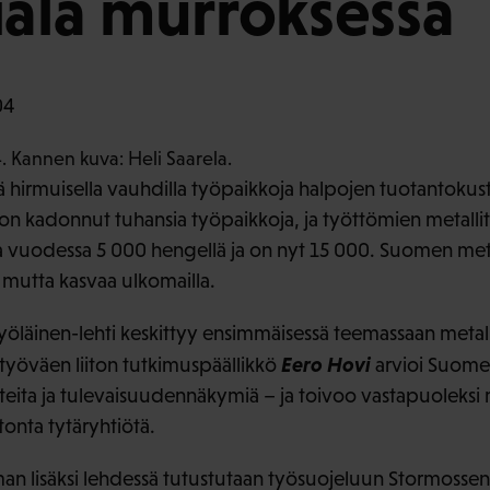
iala murroksessa
04
tää hirmuisella vauhdilla työpaikkoja halpojen tuotantoku
on kadonnut tuhansia työpaikkoja, ja työttömien metalli
vuodessa 5 000 hengellä ja on nyt 15 000. Suomen metal
mutta kasvaa ulkomailla.
läinen-lehti keskittyy ensimmäisessä teemassaan metall
Eero Hovi
ityöväen liiton tutkimuspäällikkö
arvioi Suomen
steita ja tulevaisuudennäkymiä – ja toivoo vastapuolek
tonta tytäryhtiötä.
man lisäksi lehdessä tutustutaan työsuojeluun Stormossen