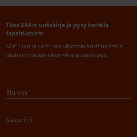
Tilaa SAK:n uutiskirje ja pysy kartalla
tapahtumista
SAK:n uutiskirje tarjoaa viikottain tutkittua tietoa,
asiantuntijoiden näkemyksiä ja analyysejä.
(
Etunimi
P
a
(
Sukunimi
k
P
o