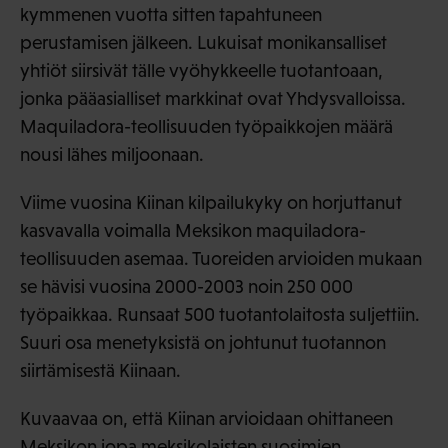
kymmenen vuotta sitten tapahtuneen
perustamisen jälkeen. Lukuisat monikansalliset
yhtiöt siirsivät tälle vyöhykkeelle tuotantoaan,
jonka pääasialliset markkinat ovat Yhdysvalloissa.
Maquiladora-teollisuuden työpaikkojen määrä
nousi lähes miljoonaan.
Viime vuosina Kiinan kilpailukyky on horjuttanut
kasvavalla voimalla Meksikon maquiladora-
teollisuuden asemaa. Tuoreiden arvioiden mukaan
se hävisi vuosina 2000-2003 noin 250 000
työpaikkaa. Runsaat 500 tuotantolaitosta suljettiin.
Suuri osa menetyksistä on johtunut tuotannon
siirtämisestä Kiinaan.
Kuvaavaa on, että Kiinan arvioidaan ohittaneen
Meksikon jopa meksikolaisten suosimien