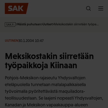
Hyppää
sisältöön
s
Näistä puhutaan
Uutiset
Meksikostakin siirretään työpa…
a
k
·
30.1.2004 10:47
UUTINEN
f
i
Meksikostakin siirretään
työpaikkoja Kiinaan
Pohjois-Meksikon rajaseutu Yhdysvaltojen
eteläpuolella tunnetaan matalapalkkaisella
työvoimalla pyöritettävästä maquiladora-
teollisuudestaan. Se laajeni nopeasti Yhdysvaltojen,
Kanadan ja Meksikon vapaakauppa-alueen