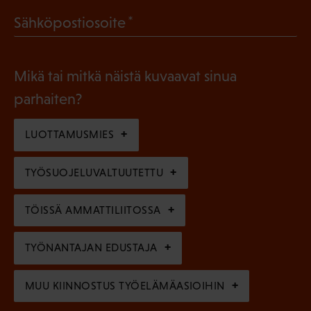
a
l
(
Sähköpostiosoite
k
l
P
o
i
a
l
Mikä tai mitkä näistä kuvaavat sinua
n
k
l
parhaiten?
e
o
i
n
l
LUOTTAMUSMIES
n
)
l
e
TYÖSUOJELUVALTUUTETTU
i
n
n
)
TÖISSÄ AMMATTILIITOSSA
e
n
TYÖNANTAJAN EDUSTAJA
)
MUU KIINNOSTUS TYÖELÄMÄASIOIHIN