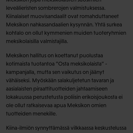
leveälieristen sombrerojen valmistuksessa.
Kiinalaiset muovisandaalit ovat romahduttaneet
Meksikon nahkasandaalien kysynnän. Yhtä surkea
kohtalo on ollut kymmenien muiden tuoteryhmien
meksikolaisilla valmistajilla.
Meksikon hallitus on koettanut puolustaa
kotimaista tuotantoa ”Osta meksikolaista” -
kampanjalla, mutta sen vaikutus on jäänyt
vähäiseksi. Myöskään salakuljetetun tavaran ja
aasialaisten piraattituotteiden jahtaamiseen
lokakuussa perustetusta poliisin erikoisjoukosta ei
ole ollut ratkaisevaa apua Meksikon omien
tuotteiden menekille.
Kiina-ilmiön synnyttämässä vilkkaassa keskustelussa