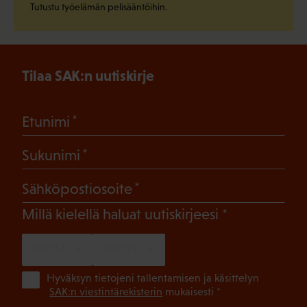
Tutustu työelämän pelisääntöihin.
Tilaa SAK:n uutiskirje
(Pakollinen)
Etunimi
(Pakollinen)
Sukunimi
(Pakollinen)
Sähköpostiosoite
(Pakollinen)
Millä kielellä haluat uutiskirjeesi
SUOMI
RUOTSI
(Pa
Hyväksyn tietojeni tallentamisen ja käsittelyn
SAK:n viestintärekisterin
mukaisesti *