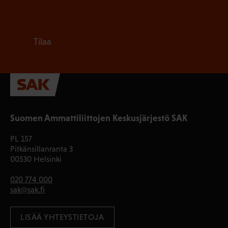
Tilaa
Suomen Ammattiliittojen Keskusjärjestö SAK
PL 157
Pitkänsillanranta 3
00530 Helsinki
020 774 000
sak@sak.fi
LISÄÄ YHTEYSTIETOJA