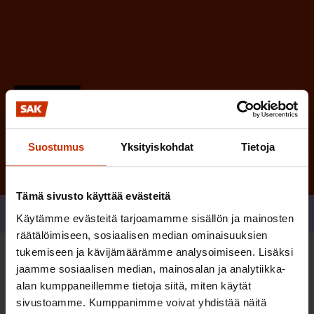
n
)
Tilaa
Suostumus
Yksityiskohdat
Tietoja
Tämä sivusto käyttää evästeitä
Jaa
Käytämme evästeitä tarjoamamme sisällön ja mainosten
räätälöimiseen, sosiaalisen median ominaisuuksien
tukemiseen ja kävijämäärämme analysoimiseen. Lisäksi
Sinua saattaa myös kiinnostaa
jaamme sosiaalisen median, mainosalan ja analytiikka-
alan kumppaneillemme tietoja siitä, miten käytät
sivustoamme. Kumppanimme voivat yhdistää näitä