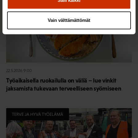
Salli kaikki
Vain välttämättömät
22.5.2026 9:00
Työaikaisella ruokailulla on väliä – lue vinkit
jaksamista tukevaan terveelliseen syömiseen
TERVE JA HYVÄ TYÖELÄMÄ