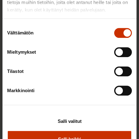
TERVE JA HYVÄ TYÖELÄMÄ
tietoja muihin tietoihin, joita olet antanut heille tai joita on
kerätty, kun olet käyttänyt heidän palvelujaan.
Suostumuksen
Välttämätön
valinta
Mieltymykset
Tilastot
2.6.2026 11:00
Markkinointi
Työmarkkinakeskusjärjestöt: Tuottava ja
hyvinvoiva työelämä on yhteinen asia
Salli valitut
TERVE JA HYVÄ TYÖELÄMÄ