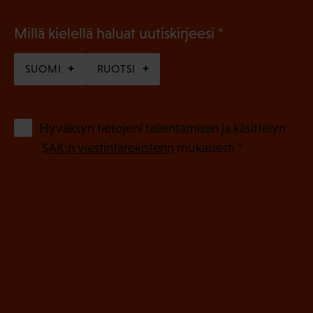
(
Millä kielellä haluat uutiskirjeesi
P
SUOMI
RUOTSI
a
k
o
(
Hyväksyn tietojeni tallentamisen ja käsittelyn
P
l
SAK:n viestintärekisterin
mukaisesti *
a
l
k
i
o
n
l
e
l
i
n
n
)
e