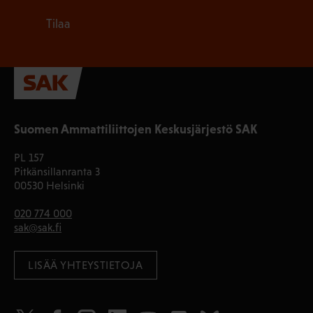
Tilaa
Suomen Ammattiliittojen Keskusjärjestö SAK
PL 157
Pitkänsillanranta 3
00530 Helsinki
020 774 000
sak@sak.fi
LISÄÄ YHTEYSTIETOJA