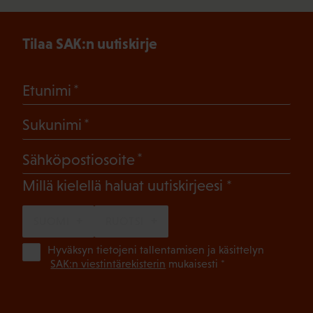
Tilaa SAK:n uutiskirje
(Pakollinen)
Etunimi
(Pakollinen)
Sukunimi
(Pakollinen)
Sähköpostiosoite
(Pakollinen)
Millä kielellä haluat uutiskirjeesi
SUOMI
RUOTSI
(Pa
Hyväksyn tietojeni tallentamisen ja käsittelyn
SAK:n viestintärekisterin
mukaisesti *