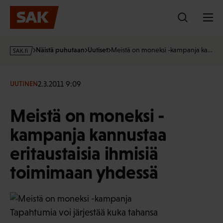
Hyppää
sisältöön
s
Näistä puhutaan
Uutiset
Meistä on moneksi -kampanja ka…
a
k
·
2.3.2011 9:09
UUTINEN
f
i
Meistä on moneksi -
kampanja kannustaa
eritaustaisia ihmisiä
toimimaan yhdessä
Tapahtumia voi järjestää kuka tahansa