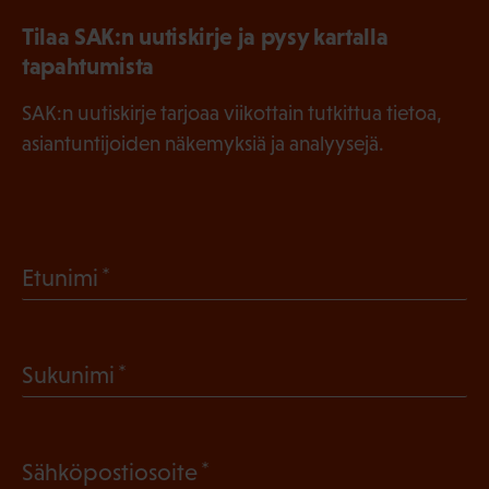
Tilaa SAK:n uutiskirje ja pysy kartalla
tapahtumista
SAK:n uutiskirje tarjoaa viikottain tutkittua tietoa,
asiantuntijoiden näkemyksiä ja analyysejä.
(
Etunimi
P
a
(
Sukunimi
k
P
o
a
l
(
Sähköpostiosoite
k