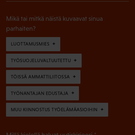
l
P
o
i
a
l
Mikä tai mitkä näistä kuvaavat sinua
n
k
l
parhaiten?
e
o
i
n
l
LUOTTAMUSMIES
n
)
l
e
TYÖSUOJELUVALTUUTETTU
i
n
n
)
TÖISSÄ AMMATTILIITOSSA
e
n
TYÖNANTAJAN EDUSTAJA
)
MUU KIINNOSTUS TYÖELÄMÄASIOIHIN
(
Millä kielellä haluat uutiskirjeesi