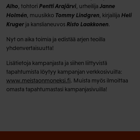
Alho
Pentti Arajärvi
Janne
, tohtori
, urheilija
Holmén
Tommy Lindgren
Heli
, muusikko
, kirjailija
Kruger
Risto Laakkonen
ja kanslianeuvos
.
Nyt on aika toimia ja edistää arjen teoilla
yhdenvertaisuutta!
Lisätietoja kampanjasta ja siihen liittyvistä
tapahtumista löytyy kampanjan verkkosivuilta:
www.meistaonmoneksi.fi
. Muista myös ilmoittaa
omasta tapahtumastasi kampanjasivuilla!