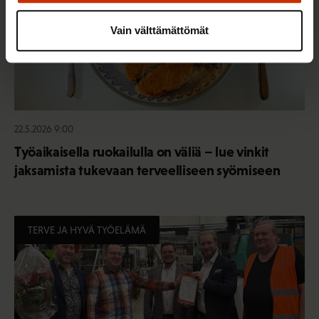
Vain välttämättömät
22.5.2026 9:00
Työaikaisella ruokailulla on väliä – lue vinkit
jaksamista tukevaan terveelliseen syömiseen
TERVE JA HYVÄ TYÖELÄMÄ