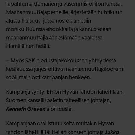
tapahtuma demarien ja vasemmistoliiton kanssa.
Maahanmuuttajaperheille järjestetään huhtikuun
alussa tilaisuus, jossa nostetaan esiin
monikulttuurisia ehdokkaita ja kannustetaan
maahanmuuttajia äänestämään vaaleissa,
Hämäläinen tietää.
– Myös SAK:n edustajakokouksen yhteydessä
kesäkuussa järjestettävä maahanmuuttajafoorumi
sopii mainiosti kampanjan henkeen.
Kampanja syntyi Etnon Hyvän tahdon lähettilään,
Suomen kansallisbaletin taiteellisen johtajan,
Kenneth Greven
aloitteesta.
Kampanjaan osallistuu useita muitakin Hyvän
Jukka
tahdon lähettiläitä: Itellan konsernijohtaja