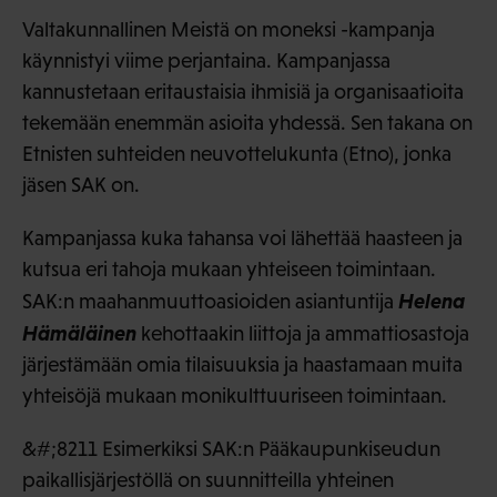
Valtakunnallinen Meistä on moneksi -kampanja
käynnistyi viime perjantaina. Kampanjassa
kannustetaan eritaustaisia ihmisiä ja organisaatioita
tekemään enemmän asioita yhdessä. Sen takana on
Etnisten suhteiden neuvottelukunta (Etno), jonka
jäsen SAK on.
Kampanjassa kuka tahansa voi lähettää haasteen ja
kutsua eri tahoja mukaan yhteiseen toimintaan.
Helena
SAK:n maahanmuuttoasioiden asiantuntija
Hämäläinen
kehottaakin liittoja ja ammattiosastoja
järjestämään omia tilaisuuksia ja haastamaan muita
yhteisöjä mukaan monikulttuuriseen toimintaan.
&#;8211 Esimerkiksi SAK:n Pääkaupunkiseudun
paikallisjärjestöllä on suunnitteilla yhteinen