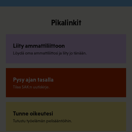
Pikalinkit
Liity ammattiliittoon
Löydä oma ammattiliittosi ja liity jo tänään.
Pysy ajan tasalla
Tilaa SAK:n uutiskirje.
Tunne oikeutesi
Tutustu työelämän pelisääntöihin.