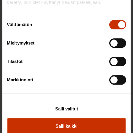
kerätty, kun olet käyttänyt heidän palvelujaan.
Suostumuksen
Välttämätön
valinta
Mieltymykset
Tilastot
2.6.2026 11:00
Työmarkkinakeskusjärjestöt: Tuottava ja
Markkinointi
hyvinvoiva työelämä on yhteinen asia
TERVE JA HYVÄ TYÖELÄMÄ
Salli valitut
Salli kaikki