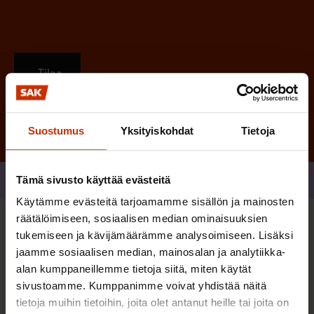
Tilaa
Suostumus
Yksityiskohdat
Tietoja
Tämä sivusto käyttää evästeitä
Jaa
Käytämme evästeitä tarjoamamme sisällön ja mainosten
räätälöimiseen, sosiaalisen median ominaisuuksien
Sinua saattaa myös kiinnostaa
tukemiseen ja kävijämäärämme analysoimiseen. Lisäksi
jaamme sosiaalisen median, mainosalan ja analytiikka-
alan kumppaneillemme tietoja siitä, miten käytät
TERVE JA HYVÄ TYÖELÄMÄ
sivustoamme. Kumppanimme voivat yhdistää näitä
tietoja muihin tietoihin, joita olet antanut heille tai joita on