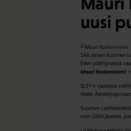
Mauri 
uusi p
SAK:lainen Suomen Len
Eilen päättyneissä vaa
Mauri Koskenniemi
. 
SLSY:n vaaleissa vali
tilalle. Äänestysprosen
Suomen Lentoemäntä- j
noin 1800 jäsentä, jois
Lisätietoa vaaleista l