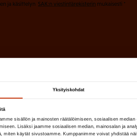
o
(
en ja käsittelyn
SAK:n viestintärekisterin
mukaisesti *
P
l
a
l
k
i
o
n
l
e
l
i
n
n
)
e
n
Yksityiskohdat
)
itä
mme sisällön ja mainosten räätälöimiseen, sosiaalisen median
iseen. Lisäksi jaamme sosiaalisen median, mainosalan ja analy
, miten käytät sivustoamme. Kumppanimme voivat yhdistää näitä t