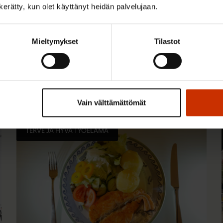
n kerätty, kun olet käyttänyt heidän palvelujaan.
Mieltymykset
Tilastot
 kiinnostaa
Vain välttämättömät
TERVE JA HYVÄ TYÖELÄMÄ