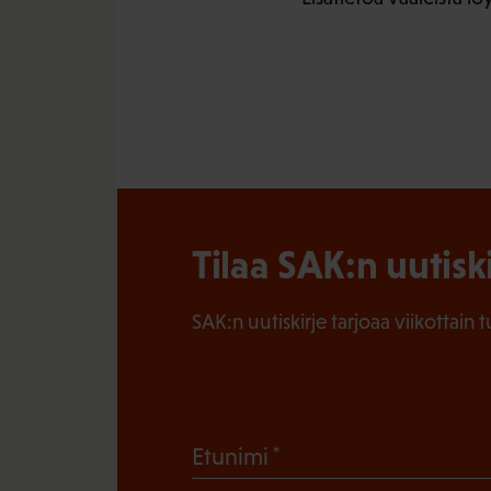
Tilaa SAK:n uutisk
SAK:n uutiskirje tarjoaa viikottain 
(
Etunimi
P