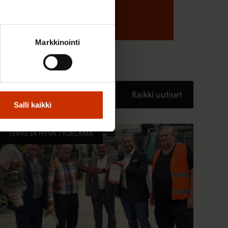
Markkinointi
Kaikki uutiset
Salli kaikki
TERVE JA HYVÄ TYÖELÄMÄ