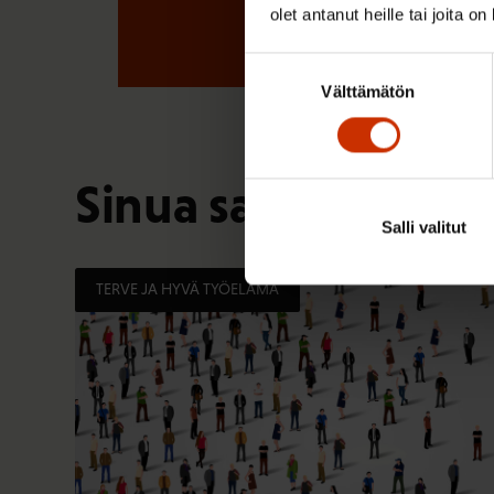
olet antanut heille tai joita o
Suostumuksen
Välttämätön
valinta
Sinua saattaa myös
Salli valitut
TERVE JA HYVÄ TYÖELÄMÄ