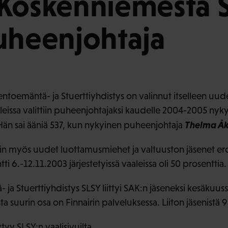
Koskenniemestä 
uheenjohtaja
toemäntä- ja Stuerttiyhdistys on valinnut itselleen uu
leissa valittiin puheenjohtajaksi kaudelle 2004-2005 nyky
Thelma Åk
Hän sai ääniä 537, kun nykyinen puheenjohtaja
ttiin myös uudet luottamusmiehet ja valtuuston jäsenet e
tti 6.-12.11.2003 järjestetyissä vaaleissa oli 50 prosenttia.
a Stuerttiyhdistys SLSY liittyi SAK:n jäseneksi kesäkuuss
ta suurin osa on Finnairin palveluksessa. Liiton jäsenistä 9
öytyy
SLSY:n vaalisivuilta
.