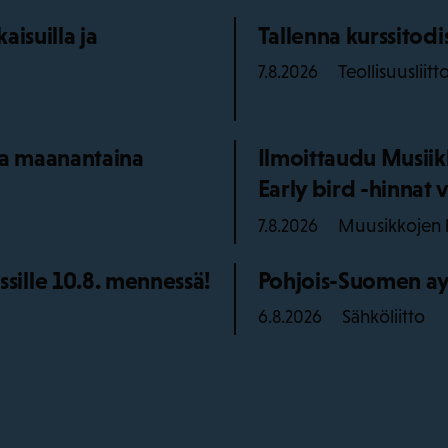
isuilla ja
Tallenna kurssitod
Teollisuusliitt
7.8.2026
aa maanantaina
Ilmoittaudu Musiik
Early bird -hinnat v
Muusikkojen l
7.8.2026
ille 10.8. mennessä!
Pohjois-Suomen ay
Sähköliitto
6.8.2026