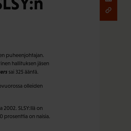
SLSY:n
den puheenjohtajan.
inen hallituksen jäsen
ers
sai 325 ääntä.
rovuorossa olleiden
a 2002. SLSY:llä on
0 prosenttia on naisia.