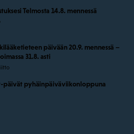
istuksesi Telmosta 14.8. mennessä
o
kilääketieteen päivään 20.9. mennessä –
oimassa 31.8. asti
iitto
-päivät pyhäinpäiväviikonloppuna