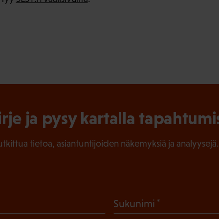
irje ja pysy kartalla tapahtumi
tutkittua tietoa, asiantuntijoiden näkemyksiä ja analyysejä.
(
Sukunimi
P