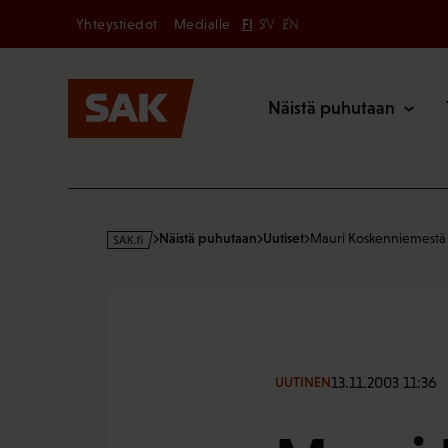
Secondary
Hyppää
Yhteystiedot
Medialle
FI
SV
EN
sisältöön
Päävalikk
Näistä puhutaan
s
Näistä puhutaan
Uutiset
Mauri Koskenniemestä
a
k
·
f
i
13.11.2003 11:36
UUTINEN