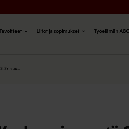
o
Tavoitteet
Liitot ja sopimukset
Työelämän ABC
 SLSY:n uu…