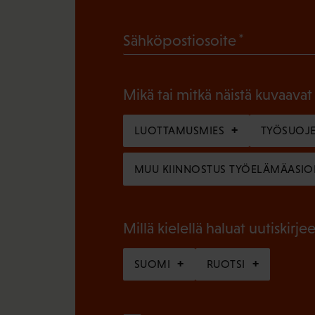
a
(
Sähköpostiosoite
k
P
o
a
l
Mikä tai mitkä näistä kuvaavat
k
l
o
LUOTTAMUSMIES
TYÖSUOJE
i
l
n
MUU KIINNOSTUS TYÖELÄMÄASIO
l
e
i
n
n
Millä kielellä haluat uutiskirjee
)
e
SUOMI
RUOTSI
n
)