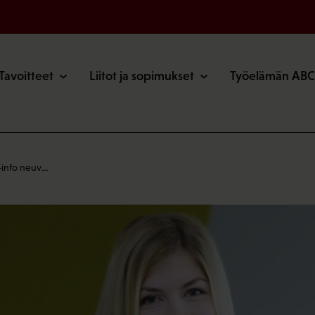
o
Tavoitteet
Liitot ja sopimukset
Työelämän ABC
-info neuv…