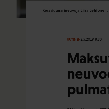
Kesäduunarineuvoja Liisa Lehtonen. 
2.5.2019 8:30
UUTINEN
Maksut
neuvoo
pulmat