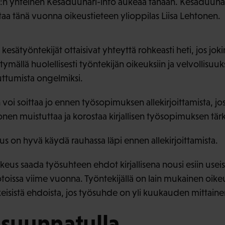
:n yhteinen Kesäduunari-info aukeaa tänään. Kesäduunar
aa tänä vuonna oikeustieteen ylioppilas Liisa Lehtonen.
esätyöntekijät ottaisivat yhteyttä rohkeasti heti, jos jokin
htymällä huolellisesti työntekijän oikeuksiin ja velvollisuu
ttumista ongelmiksi.
oi soittaa jo ennen työsopimuksen allekirjoittamista, jos 
tonen muistuttaa ja korostaa kirjallisen työsopimuksen tär
us on hyvä käydä rauhassa läpi ennen allekirjoittamista.
keus saada työsuhteen ehdot kirjallisena nousi esiin use
oissa viime vuonna. Työntekijällä on lain mukainen oikeus
keisistä ehdoista, jos työsuhde on yli kuukauden mittaine
 suunnatulla