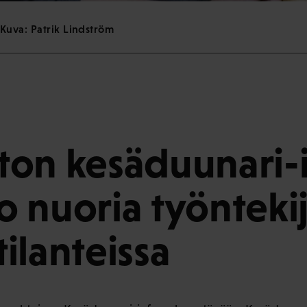
Kuva: Patrik Lindström
on kesäduunari-
 nuoria työntekij
ilanteissa