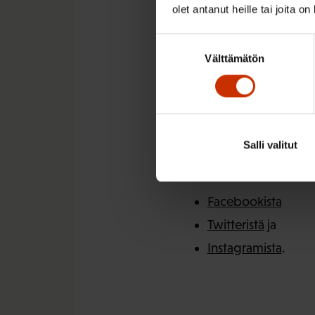
Kesäduunari-info auke
olet antanut heille tai joita o
Kesäduunarineuvojan
Kesäduunari-infon siv
Suostumuksen
Välttämätön
valinta
ruotsiksi ja englannik
Apua löytää myös Kesä
voi tutustua usein ky
muistilistaan.
Salli valitut
Kesäduunari-info löy
Facebookista
Twitteristä
ja
Instagramista
.