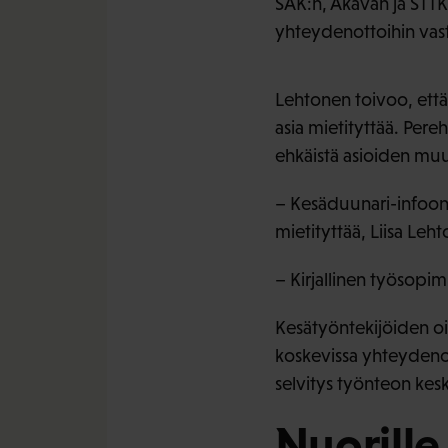
SAK:n, Akavan ja STTK
yhteydenottoihin vast
Lehtonen toivoo, että k
asia mietityttää. Pere
ehkäistä asioiden muu
– Kesäduunari-infoon v
mietityttää, Liisa Leh
– Kirjallinen työsopim
Kesätyöntekijöiden oi
koskevissa yhteydenot
selvitys työnteon kes
Nuorille