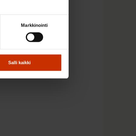
hin 30. elokuuta asti.
tössä on myös
 saa suomeksi,
Markkinointi
nnen yhteydenottoa
stua myös kesäduunarin
Salli kaikki