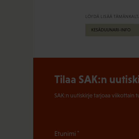
LÖYDÄ LISÄÄ TÄMÄNKALTA
KESÄDUUNARI-INFO
Tilaa SAK:n uutisk
SAK:n uutiskirje tarjoaa viikottain 
(
Etunimi