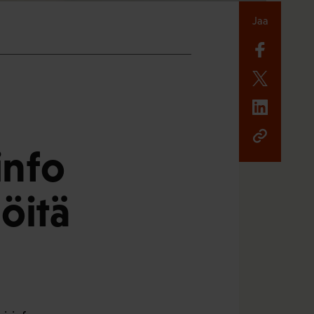
Jaa
info
öitä