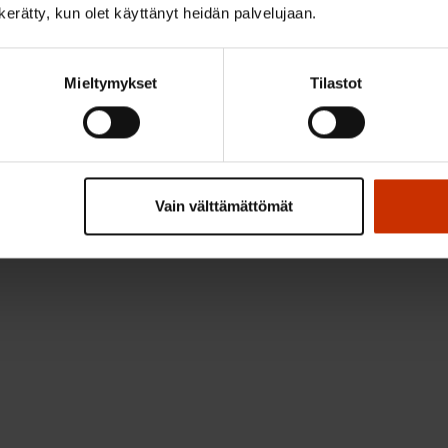
aa tänään torstaina 2. toukokuuta ja on avoinna perjantai
n kerätty, kun olet käyttänyt heidän palvelujaan.
0800 179 279
 tavoittaa numerosta
arkisin klo 9–15. Käy
uilta
löytyvä sähköinen yhteydenottolomake. Neuvontaa
Mieltymykset
Tilastot
si. Palveluun voi ottaa yhteyttä nimettömänä.
duunari-infon verkkosivuilta (
www.kesaduunari.fi
). E
syttyjen kysymyksien vastauksiin. Lisäksi kannattaa tutu
Vain välttämättömät
tyy myös