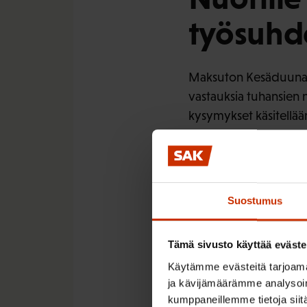
työsuhd
Maksuton Kesäduunari-
vastauksia tuhansien 
kysymykset käsitellään
Vaikka työelämä on v
Joka vuosi näyttäisi t
koeaikaan liittyen tu
Suostumus
Kesäduun
Tämä sivusto käyttää eväste
loppuun 
Käytämme evästeitä tarjoama
ja kävijämäärämme analysoim
kumppaneillemme tietoja siitä