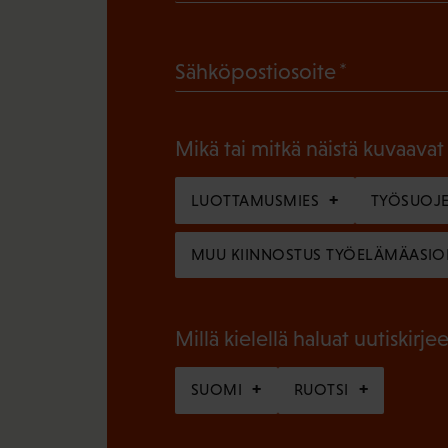
P
a
(
Sähköpostiosoite
k
P
o
a
l
Mikä tai mitkä näistä kuvaavat
k
l
o
LUOTTAMUSMIES
TYÖSUOJE
i
l
n
MUU KIINNOSTUS TYÖELÄMÄASIO
l
e
i
n
n
Millä kielellä haluat uutiskirjee
)
e
SUOMI
RUOTSI
n
)