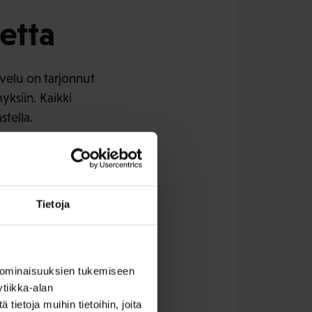
etta
lvelu on tarjonnut
ksiin. Kaikki
stella.
t pitkälti samoina.
oihin liittyen. Myös
Tietoja
okuun
 ominaisuuksien tukemiseen
tiikka-alan
ietoja muihin tietoihin, joita