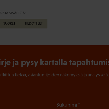
ISTA SISÄLTÖÄ:
NUORET
TIEDOTTEET
irje ja pysy kartalla tapahtumi
tutkittua tietoa, asiantuntijoiden näkemyksiä ja analyysejä.
(
Sukunimi