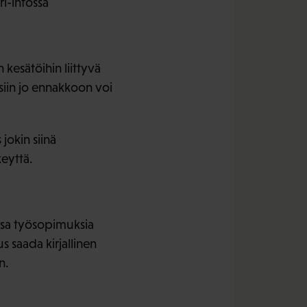
i-infossa
 kesätöihin liittyvä
ksiin jo ennakkoon voi
jokin siinä
keyttä.
issa työsopimuksia
 saada kirjallinen
n.