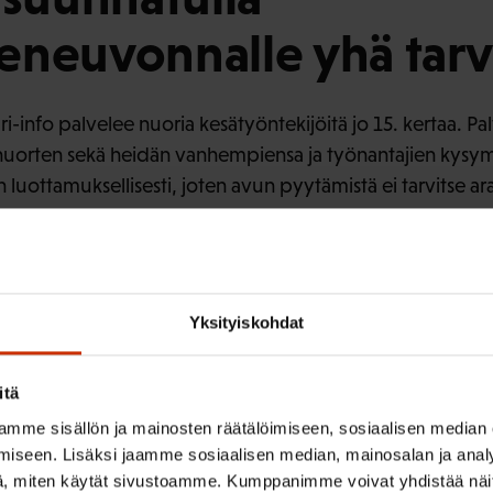
eneuvonnalle yhä tarv
info palvelee nuoria kesätyöntekijöitä jo 15. kertaa. Pa
nuorten sekä heidän vanhempiensa ja työnantajien kysymy
 luottamuksellisesti, joten avun pyytämistä ei tarvitse ara
uosien aikana muuttunut, ovat kysymysten aiheet pysynee
ulevan paljon kysymyksiä erityisesti palkkoihin sekä työaik
lee yhteydenottoja.
Yksityiskohdat
ari-info palvelee el
itä
asti
mme sisällön ja mainosten räätälöimiseen, sosiaalisen median
iseen. Lisäksi jaamme sosiaalisen median, mainosalan ja analy
, miten käytät sivustoamme. Kumppanimme voivat yhdistää näitä t