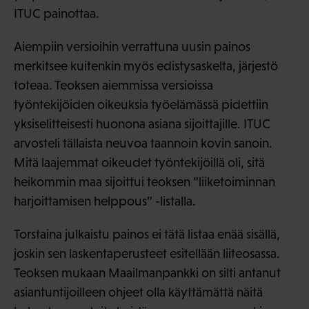
ITUC painottaa.
Aiempiin versioihin verrattuna uusin painos
merkitsee kuitenkin myös edistysaskelta, järjestö
toteaa. Teoksen aiemmissa versioissa
työntekijöiden oikeuksia työelämässä pidettiin
yksiselitteisesti huonona asiana sijoittajille. ITUC
arvosteli tällaista neuvoa taannoin kovin sanoin.
Mitä laajemmat oikeudet työntekijöillä oli, sitä
heikommin maa sijoittui teoksen ”liiketoiminnan
harjoittamisen helppous” -listalla.
Torstaina julkaistu painos ei tätä listaa enää sisällä,
joskin sen laskentaperusteet esitellään liiteosassa.
Teoksen mukaan Maailmanpankki on silti antanut
asiantuntijoilleen ohjeet olla käyttämättä näitä