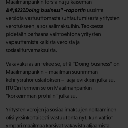
Maailmanpankin torstaina julkaiseman
&#;8221Doing business” -raportin
uusinta
versiota vastuuttomasta suhtautumisesta yritysten
verotukseen ja sosiaalimaksuihin. Teoksessa
pidetään parhaana vaihtoehtona yritysten
vapauttamista kaikista veroista ja
sosiaaliturvamaksuista.
Vakavaksi asian tekee se, että ”Doing business” on
Maailmanpankin – maailman suurimman
kehitysrahoituslaitoksen – laajalevikkisin julkaisu.
ITUCin termein se on Maailmanpankin
”korkeimman profiilin” julkaisu.
Yritysten verojen ja sosiaalimaksujen nollaaminen
olisi yksinkertaisesti vastuutonta nyt, kun valtiot
ympäri maailmaa kärsivät vakavista alijäämistä,