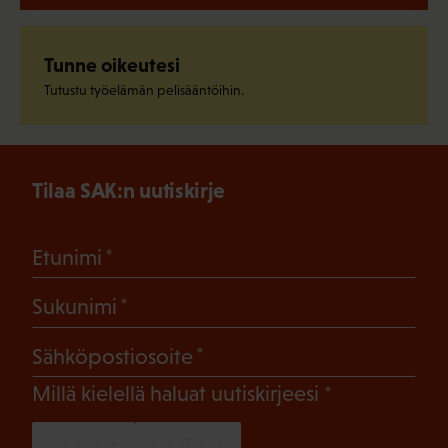
Tunne oikeutesi
Tutustu työelämän pelisääntöihin.
Tilaa SAK:n uutiskirje
(Pakollinen)
Etunimi
(Pakollinen)
Sukunimi
(Pakollinen)
Sähköpostiosoite
(Pakollinen)
Millä kielellä haluat uutiskirjeesi
SUOMI
RUOTSI