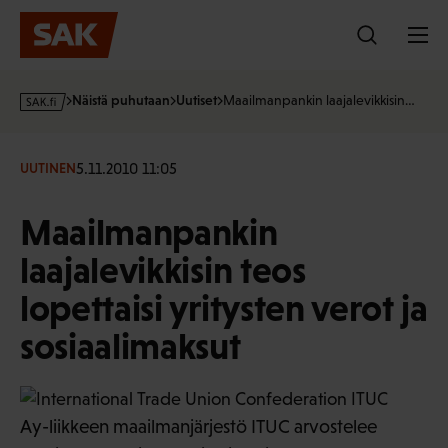
Hyppää
sisältöön
s
Näistä puhutaan
Uutiset
Maailmanpankin laajalevikkisin…
a
k
·
5.11.2010 11:05
UUTINEN
f
i
Maailmanpankin
laajalevikkisin teos
lopettaisi yritysten verot ja
sosiaalimaksut
Ay-liikkeen maailmanjärjestö ITUC arvostelee