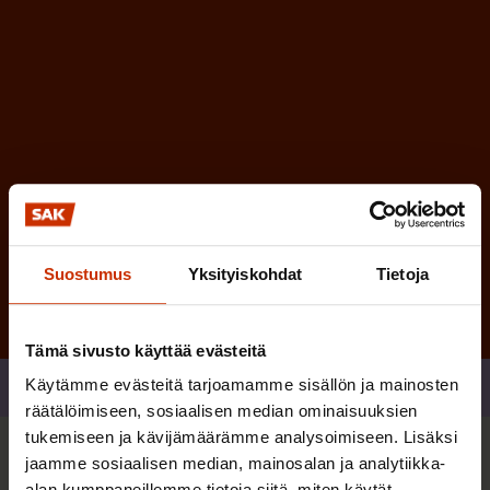
n
)
e
n
)
Tilaa
Suostumus
Yksityiskohdat
Tietoja
Tämä sivusto käyttää evästeitä
Käytämme evästeitä tarjoamamme sisällön ja mainosten
Jaa
räätälöimiseen, sosiaalisen median ominaisuuksien
tukemiseen ja kävijämäärämme analysoimiseen. Lisäksi
jaamme sosiaalisen median, mainosalan ja analytiikka-
Sinua saattaa myös kiinnostaa
alan kumppaneillemme tietoja siitä, miten käytät