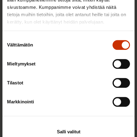
sivustoamme. Kumppanimme voivat yhdistää näitä
tietoja muihin tietoihin, joita olet antanut heille tai joita on
TERVE JA HYVÄ TYÖELÄMÄ
kerätty, kun olet käyttänyt heidän palvelujaan.
Suostumuksen
Välttämätön
valinta
Mieltymykset
Tilastot
2.6.2026 11:00
Markkinointi
Työmarkkinakeskusjärjestöt: Tuottava ja
hyvinvoiva työelämä on yhteinen asia
Salli valitut