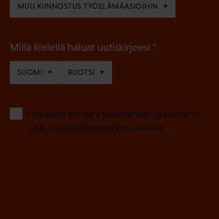
MUU KIINNOSTUS TYÖELÄMÄASIOIHIN
(
Millä kielellä haluat uutiskirjeesi
P
SUOMI
RUOTSI
a
k
o
(
Hyväksyn tietojeni tallentamisen ja käsittelyn
P
l
SAK:n viestintärekisterin
mukaisesti *
a
l
k
i
o
n
l
e
l
i
n