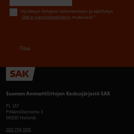
(Pa
Hyväksyn tietojeni tallentamisen ja käsittelyn
SAK:n viestintärekisterin
mukaisesti *
Tilaa
Suomen Ammattiliittojen Keskusjärjestö SAK
PL 157
Pitkänsillanranta 3
00530 Helsinki
020 774 000