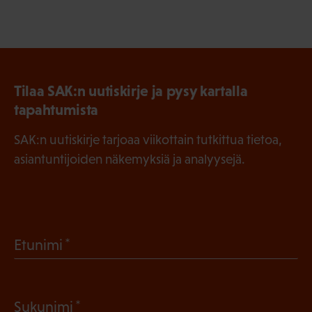
Tilaa SAK:n uutiskirje ja pysy kartalla
tapahtumista
SAK:n uutiskirje tarjoaa viikottain tutkittua tietoa,
asiantuntijoiden näkemyksiä ja analyysejä.
(
Etunimi
P
a
(
Sukunimi
k