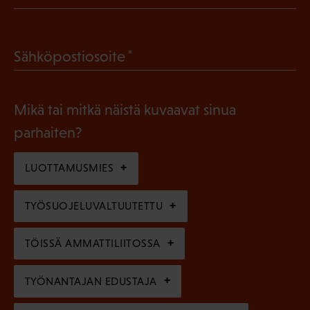
P
o
a
l
(
Sähköpostiosoite
k
l
P
o
i
a
l
Mikä tai mitkä näistä kuvaavat sinua
n
k
l
parhaiten?
e
o
i
n
l
LUOTTAMUSMIES
n
)
l
e
TYÖSUOJELUVALTUUTETTU
i
n
n
)
TÖISSÄ AMMATTILIITOSSA
e
n
TYÖNANTAJAN EDUSTAJA
)