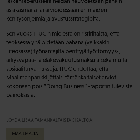
laskentaperusteita heidän neuvoessaan pankin
asiakasmaita tai arvioidessaan eri maiden
kehitysohjelmia ja avustusstrategioita.
Sen vuoksi ITUCin mielestä on ristiriitaista, että
teoksessa yhä pidetään pahana (vaikkakin
liiteosassa) työnantajilta perittyjä työttömyys-,
äitiysvapaa- ja eläkevakuutusmaksuja sekä muita
sosiaaliturvamaksuja. ITUC ehdottaa, että
Maailmanpankki jättäisi tämänkaltaiset arviot
kokonaan pois ”Doing Business” -raportin tulevista
painoksista.
LÖYDÄ LISÄÄ TÄMÄNKALTAISTA SISÄLTÖÄ:
MAAILMALTA