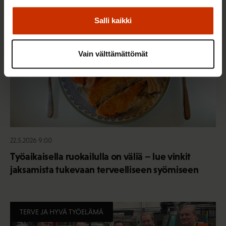
TERVE JA HYVÄ TYÖELÄMÄ
Salli kaikki
Vain välttämättömät
22.5.2026 9:00
Työaikaisella ruokailulla on väliä – lue vinkit
jaksamista tukevaan terveelliseen syömiseen
TERVE JA HYVÄ TYÖELÄMÄ