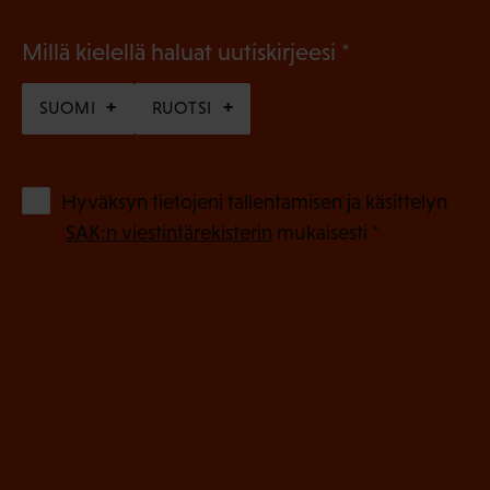
(
Millä kielellä haluat uutiskirjeesi
P
SUOMI
RUOTSI
a
k
o
(
Hyväksyn tietojeni tallentamisen ja käsittelyn
P
l
SAK:n viestintärekisterin
mukaisesti *
a
l
k
i
o
n
l
e
l
i
n
n
)
e