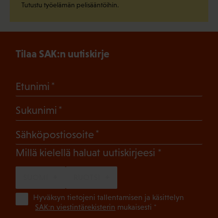
Tutustu työelämän pelisääntöihin.
Tilaa SAK:n uutiskirje
(Pakollinen)
Etunimi
(Pakollinen)
Sukunimi
(Pakollinen)
Sähköpostiosoite
(Pakollinen)
Millä kielellä haluat uutiskirjeesi
SUOMI
RUOTSI
(Pa
Hyväksyn tietojeni tallentamisen ja käsittelyn
SAK:n viestintärekisterin
mukaisesti *