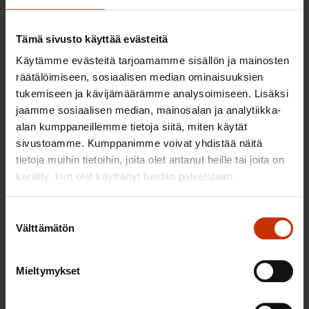
TERVE JA HYVÄ TYÖELÄMÄ
Tämä sivusto käyttää evästeitä
Käytämme evästeitä tarjoamamme sisällön ja mainosten
räätälöimiseen, sosiaalisen median ominaisuuksien
tukemiseen ja kävijämäärämme analysoimiseen. Lisäksi
jaamme sosiaalisen median, mainosalan ja analytiikka-
alan kumppaneillemme tietoja siitä, miten käytät
sivustoamme. Kumppanimme voivat yhdistää näitä
tietoja muihin tietoihin, joita olet antanut heille tai joita on
kerätty, kun olet käyttänyt heidän palvelujaan.
2.6.2026 11:00
Työmarkkinakeskusjärjestöt: Tuottava ja
Suostumuksen
hyvinvoiva työelämä on yhteinen asia
Välttämätön
valinta
Mieltymykset
TERVE JA HYVÄ TYÖELÄMÄ