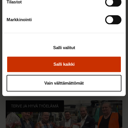
Tilastot
Markkinointi
Salli valitut
Salli kaikki
22.5.2026 9:00
Työaikaisella ruokailulla on väliä – lue vinkit
jaksamista tukevaan terveelliseen syömiseen
Vain välttämättömät
TERVE JA HYVÄ TYÖELÄMÄ