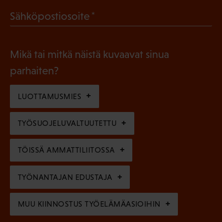
a
l
(
Sähköpostiosoite
k
l
P
o
i
a
l
Mikä tai mitkä näistä kuvaavat sinua
n
k
l
parhaiten?
e
o
i
n
l
LUOTTAMUSMIES
n
)
l
e
TYÖSUOJELUVALTUUTETTU
i
n
n
)
TÖISSÄ AMMATTILIITOSSA
e
n
TYÖNANTAJAN EDUSTAJA
)
MUU KIINNOSTUS TYÖELÄMÄASIOIHIN