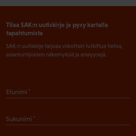
Tilaa SAK:n uutiskirje ja pysy kartalla
tapahtumista
SAK:n uutiskirje tarjoaa viikottain tutkittua tietoa,
asiantuntijoiden näkemyksiä ja analyysejä.
(
Etunimi
P
a
(
Sukunimi
k
P
o