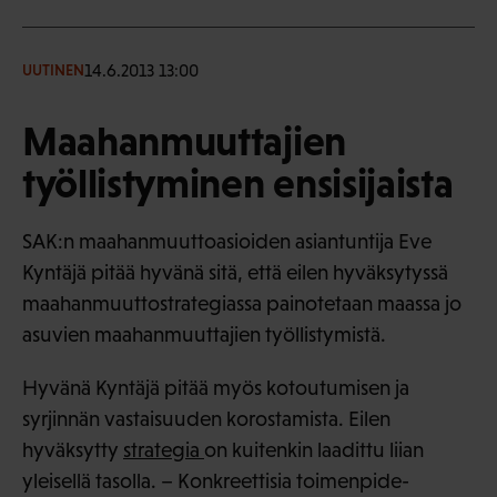
14.6.2013 13:00
UUTINEN
Maahanmuuttajien
työllistyminen ensisijaista
SAK:n maahanmuuttoasioiden asiantuntija Eve
Kyntäjä pitää hyvänä sitä, että eilen hyväksytyssä
maahanmuuttostrategiassa painotetaan maassa jo
asuvien maahanmuuttajien työllistymistä.
Hyvänä Kyntäjä pitää myös kotoutumisen ja
syrjinnän vastaisuuden korostamista. Eilen
hyväksytty
strategia
on kuitenkin laadittu liian
yleisellä tasolla. – Konkreettisia toimenpide-