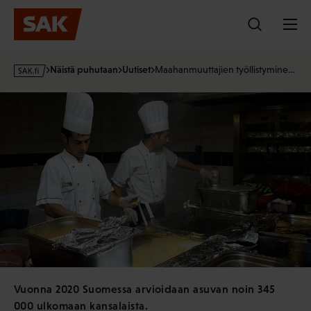
Hyppää
sisältöön
s
Näistä puhutaan
Uutiset
Maahanmuuttajien työllistymine…
a
k
·
f
i
Vuonna 2020 Suomessa arvioidaan asuvan noin 345
000 ulkomaan kansalaista.