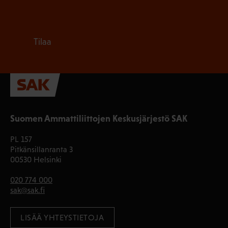
Tilaa
Suomen Ammattiliittojen Keskusjärjestö SAK
PL 157
Pitkänsillanranta 3
00530 Helsinki
020 774 000
sak@sak.fi
LISÄÄ YHTEYSTIETOJA