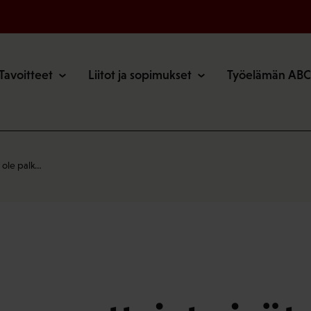
o
Tavoitteet
Liitot ja sopimukset
Työelämän ABC
 ole palk…