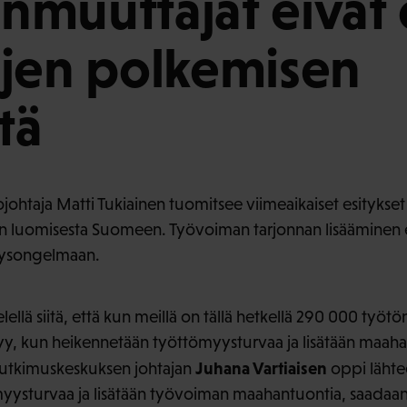
muuttajat eivät 
jen polkemisen
tä
ojohtaja Matti Tukiainen tuomitsee viimeaikaiset esitykset
 luomisesta Suomeen. Työvoiman tarjonnan lisääminen
yysongelmaan.
ellä siitä, että kun meillä on tällä hetkellä 290 000 työtö
tyy, kun heikennetään työttömyysturvaa ja lisätään maa
Juhana Vartiaisen
 tutkimuskeskuksen johtajan
oppi lähtee
ysturvaa ja lisätään työvoiman maahantuontia, saadaan 