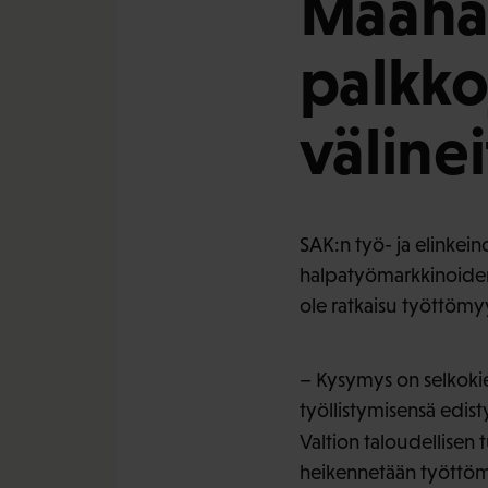
Maahan
palkko
välinei
SAK:n työ- ja elinkein
halpatyömarkkinoiden
ole ratkaisu työttöm
– Kysymys on selkokiel
työllistymisensä edis
Valtion taloudellisen
heikennetään työttömy