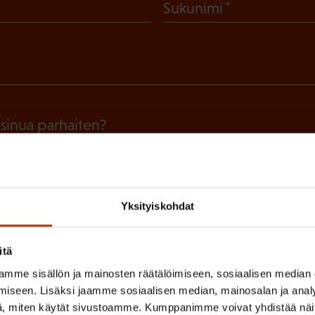
(
Sukunimi
P
a
k
o
l
 sinua parhaiten?
l
LUVALTUUTETTU
TÖISSÄ AMMATTILIITOSSA
TY
i
n
IHIN
Yksityiskohdat
e
n
itä
(
si
)
mme sisällön ja mainosten räätälöimiseen, sosiaalisen median
P
iseen. Lisäksi jaamme sosiaalisen median, mainosalan ja analy
a
, miten käytät sivustoamme. Kumppanimme voivat yhdistää näitä t