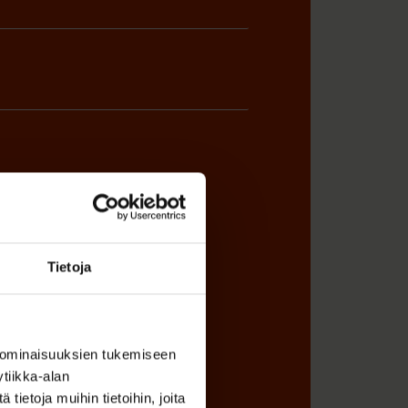
ÖNANTAJAN EDUSTAJA
Tietoja
 ominaisuuksien tukemiseen
tiikka-alan
ietoja muihin tietoihin, joita