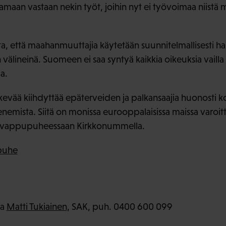
maan vastaan nekin työt, joihin nyt ei työvoimaa niistä ma
ta, että maahanmuuttajia käytetään suunnitelmallisesti h
välineinä. Suomeen ei saa syntyä kaikkia oikeuksia vaill
a.
ärkevää kiihdyttää epäterveiden ja palkansaajia huonosti 
nemista. Siitä on monissa eurooppalaisissa maissa varoit
si vappupuheessaan Kirkkonummella.
 puhe
ja
Matti Tukiainen
, SAK, puh. 0400 600 099