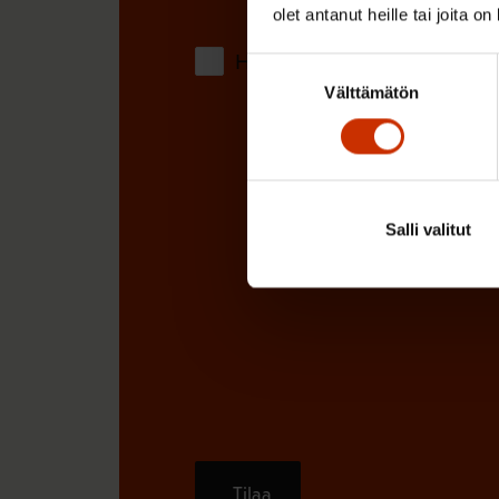
)
olet antanut heille tai joita o
Hyväksyn tietojeni tallentamis
Suostumuksen
Välttämätön
valinta
Salli valitut
Tilaa