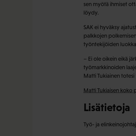
sen myötä ihmiset otta
löydy.
SAK ei hyväksy ajatus
palkkojen polkemisen 
työntekijöiden luokka
– Ei ole oikein eikä j
työmarkkinoiden laaje
Matti Tukiainen tote
Matti Tukiaisen koko
Lisätietoja
Työ- ja elinkeinojohta