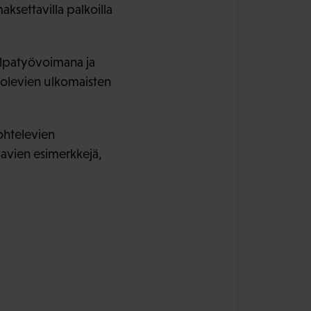
ksettavilla palkoilla
alpatyövoimana ja
a olevien ulkomaisten
kohtelevien
tavien esimerkkejä,