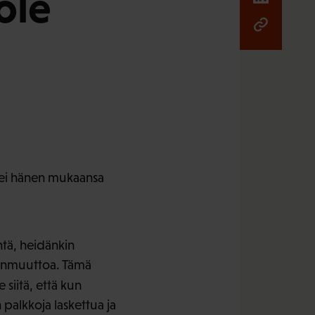
ole
 ei hänen mukaansa
ntä, heidänkin
hanmuuttoa. Tämä
 siitä, että kun
palkkoja laskettua ja