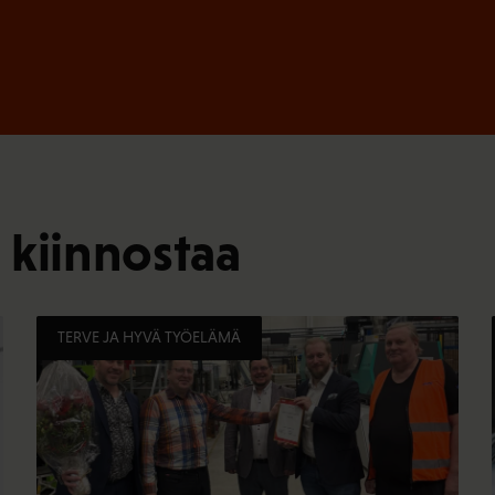
 kiinnostaa
TERVE JA HYVÄ TYÖELÄMÄ