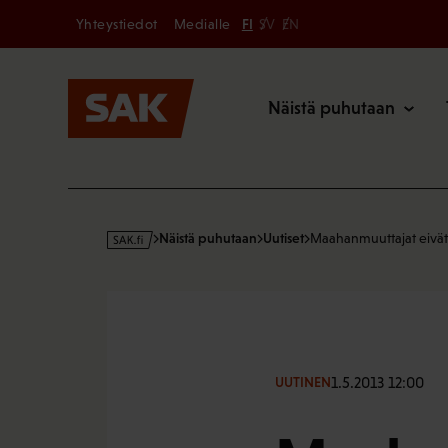
Secondary
Hyppää
Yhteystiedot
Medialle
FI
SV
EN
sisältöön
Päävalikk
Näistä puhutaan
s
Näistä puhutaan
Uutiset
Maahanmuuttajat eivät
a
k
·
f
i
1.5.2013 12:00
UUTINEN