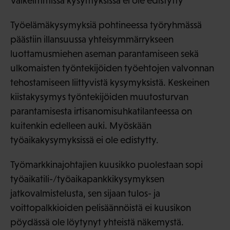
Vaikeimmissa kysymyksissä ei ole edistytty
Työelämäkysymyksiä pohtineessa työryhmässä
päästiin illansuussa yhteisymmärrykseen
luottamusmiehen aseman parantamiseen sekä
ulkomaisten työntekijöiden työehtojen valvonnan
tehostamiseen liittyvistä kysymyksistä. Keskeinen
kiistakysymys työntekijöiden muutosturvan
parantamisesta irtisanomisuhkatilanteessa on
kuitenkin edelleen auki. Myöskään
työaikakysymyksissä ei ole edistytty.
Työmarkkinajohtajien kuusikko puolestaan sopi
työaikatili-/työaikapankkikysymyksen
jatkovalmistelusta, sen sijaan tulos- ja
voittopalkkioiden pelisäännöistä ei kuusikon
pöydässä ole löytynyt yhteistä näkemystä.