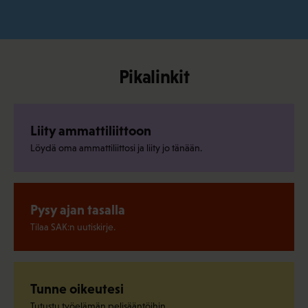
Pikalinkit
Liity ammattiliittoon
Löydä oma ammattiliittosi ja liity jo tänään.
Pysy ajan tasalla
Tilaa SAK:n uutiskirje.
Tunne oikeutesi
Tutustu työelämän pelisääntöihin.