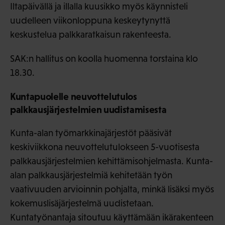
Iltapäivällä ja illalla kuusikko myös käynnisteli
uudelleen viikonloppuna keskeytynyttä
keskustelua palkkaratkaisun rakenteesta.
SAK:n hallitus on koolla huomenna torstaina klo
18.30.
Kuntapuolelle neuvottelutulos
palkkausjärjestelmien uudistamisesta
Kunta-alan työmarkkinajärjestöt pääsivät
keskiviikkona neuvottelutulokseen 5-vuotisesta
palkkausjärjestelmien kehittämisohjelmasta. Kunta-
alan palkkausjärjestelmiä kehitetään työn
vaativuuden arvioinnin pohjalta, minkä lisäksi myös
kokemuslisäjärjestelmä uudistetaan.
Kuntatyönantaja sitoutuu käyttämään ikärakenteen