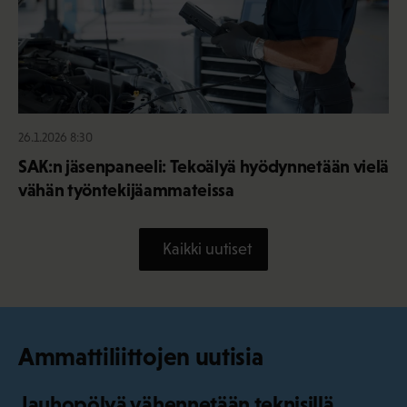
26.1.2026 8:30
SAK:n jäsenpaneeli: Tekoälyä hyödynnetään vielä
vähän työntekijäammateissa
Kaikki uutiset
Ammattiliittojen uutisia
Jauhopölyä vähennetään teknisillä