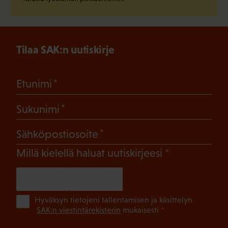
Tilaa SAK:n uutiskirje
(Pakollinen)
Etunimi
(Pakollinen)
Sukunimi
(Pakollinen)
Sähköpostiosoite
(Pakollinen)
Millä kielellä haluat uutiskirjeesi
SUOMI
RUOTSI
(Pa
Hyväksyn tietojeni tallentamisen ja käsittelyn
SAK:n viestintärekisterin
mukaisesti *