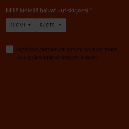
(
Millä kielellä haluat uutiskirjeesi
P
SUOMI
RUOTSI
a
k
o
(
Hyväksyn tietojeni tallentamisen ja käsittelyn
P
l
SAK:n viestintärekisterin
mukaisesti *
a
l
k
i
o
n
l
e
l
i
n
n
)
e
n