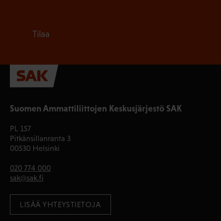
Tilaa
Suomen Ammattiliittojen Keskusjärjestö SAK
PL 157
Pitkänsillanranta 3
00530 Helsinki
020 774 000
sak@sak.fi
LISÄÄ YHTEYSTIETOJA