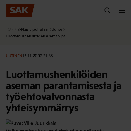
Hyppää
sisältöön
s
Näistä puhutaan
Uutiset
a
Luottamushenkilöiden aseman pa…
k
·
f
13.11.2002 21:35
UUTINEN
i
Luottamushenkilöiden
aseman parantamisesta ja
työehtovalvonnasta
yhteisymmärrys