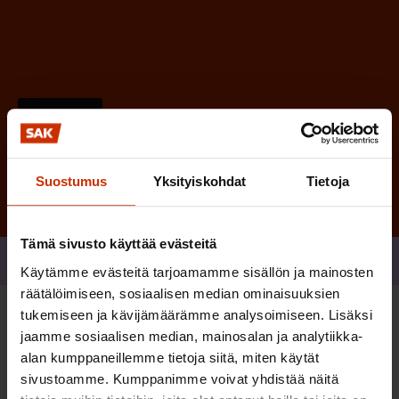
)
Tilaa
Suostumus
Yksityiskohdat
Tietoja
Tämä sivusto käyttää evästeitä
Jaa
Käytämme evästeitä tarjoamamme sisällön ja mainosten
räätälöimiseen, sosiaalisen median ominaisuuksien
tukemiseen ja kävijämäärämme analysoimiseen. Lisäksi
Sinua saattaa myös kiinnostaa
jaamme sosiaalisen median, mainosalan ja analytiikka-
alan kumppaneillemme tietoja siitä, miten käytät
sivustoamme. Kumppanimme voivat yhdistää näitä
TERVE JA HYVÄ TYÖELÄMÄ