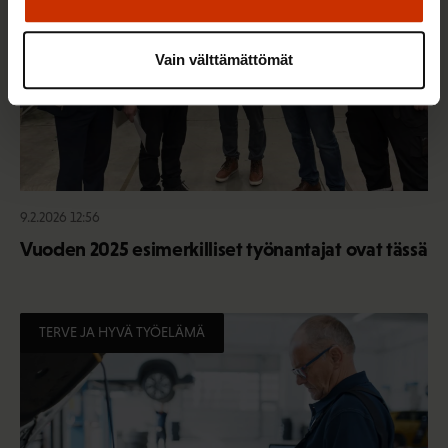
Vain välttämättömät
9.2.2026 12:56
Vuoden 2025 esimerkilliset työnantajat ovat tässä
TERVE JA HYVÄ TYÖELÄMÄ