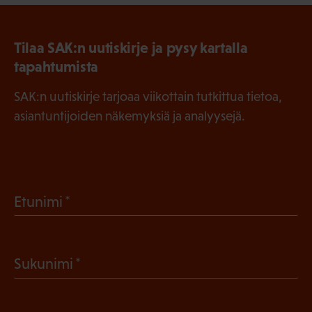
Tilaa SAK:n uutiskirje ja pysy kartalla
tapahtumista
SAK:n uutiskirje tarjoaa viikottain tutkittua tietoa,
asiantuntijoiden näkemyksiä ja analyysejä.
(
Etunimi
P
a
(
Sukunimi
k
P
o
a