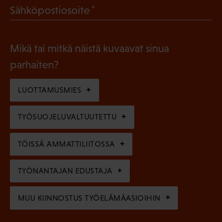
l
(
Sähköpostiosoite
k
l
P
o
i
a
l
Mikä tai mitkä näistä kuvaavat sinua
n
k
l
parhaiten?
e
o
i
n
l
LUOTTAMUSMIES
n
)
l
e
TYÖSUOJELUVALTUUTETTU
i
n
n
)
TÖISSÄ AMMATTILIITOSSA
e
n
TYÖNANTAJAN EDUSTAJA
)
MUU KIINNOSTUS TYÖELÄMÄASIOIHIN