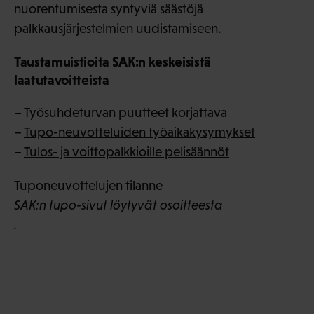
nuorentumisesta syntyviä säästöjä
palkkausjärjestelmien uudistamiseen.
Taustamuistioita SAK:n keskeisistä
laatutavoitteista
–
Työsuhdeturvan puutteet korjattava
–
Tupo-neuvotteluiden työaikakysymykset
–
Tulos- ja voittopalkkioille pelisäännöt
Tuponeuvottelujen tilanne
SAK:n tupo-sivut löytyvät osoitteesta
.