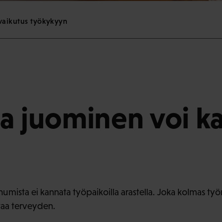
 vaikutus työkykyyn
a juominen voi ka
mista ei kannata työpaikoilla arastella. Joka kolmas työnt
taa terveyden.