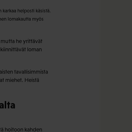
 karkaa helposti käsistä.
nnen lomakautta myös
 mutta he yrittävät
kiinnittävät loman
isten tavallisimmista
at miehet. Heistä
alta
öitä hoitoon kahden