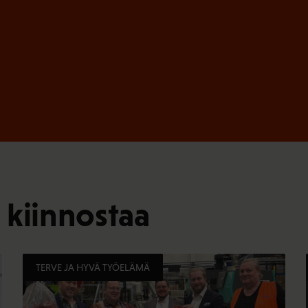
 kiinnostaa
TERVE JA HYVÄ TYÖELÄMÄ