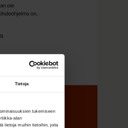
aan ole
äihdeohjelma on,
ta
.
Tietoja
sta
 ominaisuuksien tukemiseen
tiikka-alan
ietoja muihin tietoihin, joita