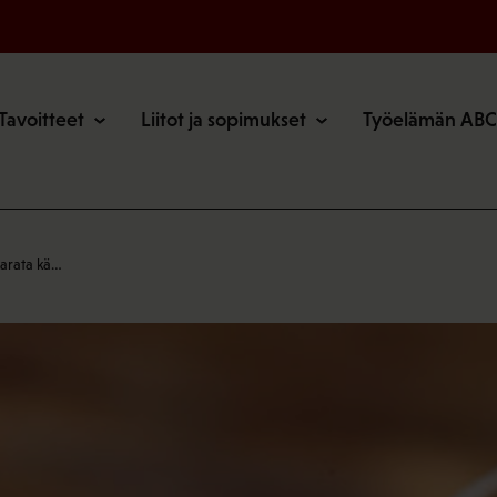
o
Tavoitteet
Liitot ja sopimukset
Työelämän ABC
arata kä…