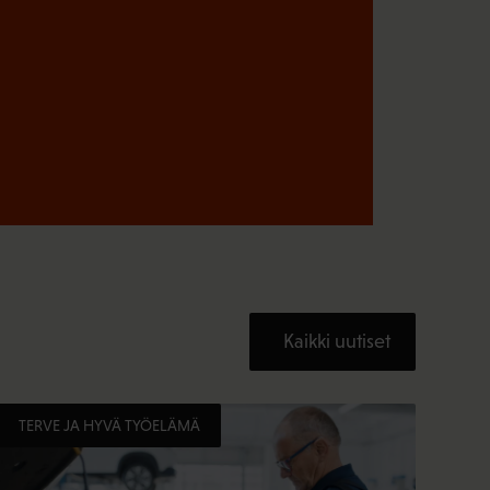
Kaikki uutiset
TERVE JA HYVÄ TYÖELÄMÄ