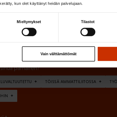
n kerätty, kun olet käyttänyt heidän palvelujaan.
Mieltymykset
Tilastot
(
Sukunimi
P
a
k
Vain välttämättömät
o
l
 sinua parhaiten?
l
LUVALTUUTETTU
TÖISSÄ AMMATTILIITOSSA
TY
i
n
IHIN
e
n