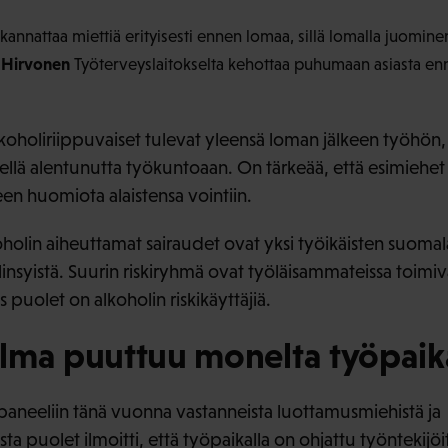
annattaa miettiä erityisesti ennen lomaa, sillä lomalla juominen
 Hirvonen
Työterveyslaitokselta kehottaa puhumaan asiasta e
koholiriippuvaiset tulevat yleensä loman jälkeen työhön,
ellä alentunutta työkuntoaan. On tärkeää, että esimiehet 
een huomiota alaistensa vointiin.
holin aiheuttamat sairaudet ovat yksi työikäisten suomala
insyistä. Suurin riskiryhmä ovat työläisammateissa toimiv
s puolet on alkoholin riskikäyttäjiä.
lma puuttuu monelta työpaik
aneeliin tänä vuonna vastanneista luottamusmiehistä ja
ta puolet ilmoitti, että työpaikalla on ohjattu työntekij