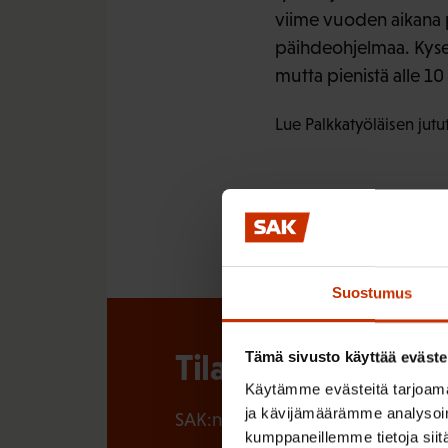
viime vuoden aikana pä
päihdeohjelmaa. Kyse
mutta pienistä alle 10
Lue Palkkatyöläisen jutu
Suostumus
Tilaa SAK:n uutisk
Tämä sivusto käyttää eväste
Käytämme evästeitä tarjoama
ja kävijämäärämme analysoim
SAK:n uutiskirje tarjoaa viikottain 
kumppaneillemme tietoja siitä