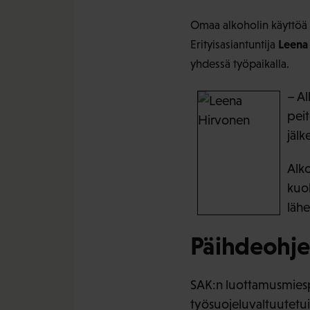
Omaa alkoholin käyttöä k
Leena
Erityisasiantuntija
yhdessä työpaikalla.
– Al
peit
jälk
Alko
kuol
lähe
Päihdeohje
SAK:n luottamusmiesp
työsuojeluvaltuutetuis