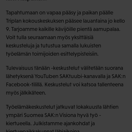
Tapahtumaan on vapaa pääsy ja paikan päälle
Triplan kokouskeskuksen pääsee lauantaina jo kello
9. Tarjoamme kaikille kävijöille pientä aamupalaa.
Voit tulla seuraamaan myös yksittäisiä
keskusteluja ja tutustua samalla lukuisten
työelämän toimijoiden esittelypisteisiin.
Tulevaisuus tänään -keskustelut välitetään suorana
lähetyksenä YouTuben SAKtuubi-kanavalla ja SAK:n
Facebook-tilillä. Keskustelut voi katsoa tallenteena
myös jälkikäteen.
Työelämäkeskustelut jatkuvat lokakuusta lähtien
ympäri Suomea SAK:n Visiona hyvä työ -
kiertueella. Julkistamme ajankohdat ja
kiertuepaikkakunnat lähiaikoina.