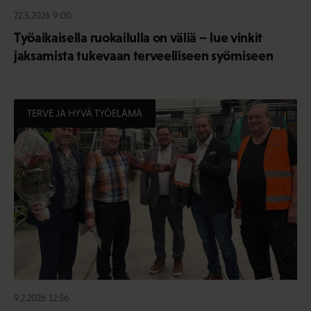
22.5.2026 9:00
Työaikaisella ruokailulla on väliä – lue vinkit
jaksamista tukevaan terveelliseen syömiseen
TERVE JA HYVÄ TYÖELÄMÄ
9.2.2026 12:56