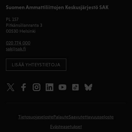
Suomen Ammattiliittojen Keskusjärjestö SAK
PL 157
Pitkänsillanranta 3
00530 Helsinki
020 774 000
sak@sak.fi
LISÄÄ YHTEYSTIETOJA
Tietosuojaseloste
Palaute
Saavutettavuusseloste
Evästeasetukset