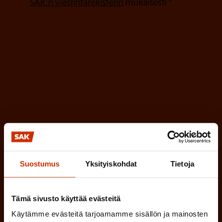
P
l
SAK:n viestintärekisterin
mukaisesti *
a
l
k
i
o
n
l
e
l
i
n
n
)
e
n
)
Suostumus
Yksityiskohdat
Tietoja
Tilaa
Tämä sivusto käyttää evästeitä
Käytämme evästeitä tarjoamamme sisällön ja mainosten