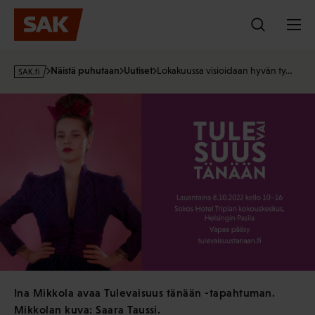
Hyppää
sisältöön
s
Näistä puhutaan
Uutiset
Lokakuussa visioidaan hyvän ty…
a
k
·
f
i
Ina Mikkola avaa Tulevaisuus tänään -tapahtuman.
Mikkolan kuva: Saara Taussi.