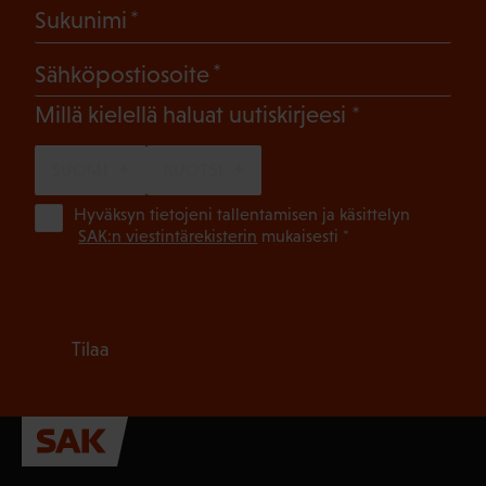
(Pakollinen)
Sukunimi
(Pakollinen)
Sähköpostiosoite
(Pakollinen)
Millä kielellä haluat uutiskirjeesi
SUOMI
RUOTSI
(Pa
Hyväksyn tietojeni tallentamisen ja käsittelyn
SAK:n viestintärekisterin
mukaisesti *
Tilaa