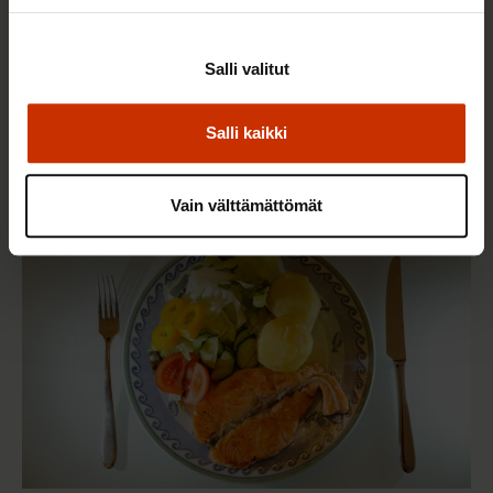
2.6.2026 11:00
Salli valitut
Työmarkkinakeskusjärjestöt: Tuottava ja
hyvinvoiva työelämä on yhteinen asia
Salli kaikki
Vain välttämättömät
TERVE JA HYVÄ TYÖELÄMÄ