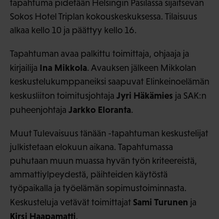
tapahtuma pidetään Helsingin Pasilassa sijaitsevan
Sokos Hotel Triplan kokouskeskuksessa. Tilaisuus
alkaa kello 10 ja päättyy kello 16.
Tapahtuman avaa palkittu toimittaja, ohjaaja ja
Ina Mikkola
kirjailija
. Avauksen jälkeen Mikkolan
keskustelukumppaneiksi saapuvat Elinkeinoelämän
Jyri Häkämies
keskusliiton toimitusjohtaja
ja SAK:n
Jarkko Eloranta
puheenjohtaja
.
Muut Tulevaisuus tänään -tapahtuman keskustelijat
julkistetaan elokuun aikana. Tapahtumassa
puhutaan muun muassa hyvän työn kriteereistä,
ammattiylpeydestä, päihteiden käytöstä
työpaikalla ja työelämän sopimustoiminnasta.
Sami Turunen
Keskusteluja vetävät toimittajat
ja
Kirsi Haapamatti
.