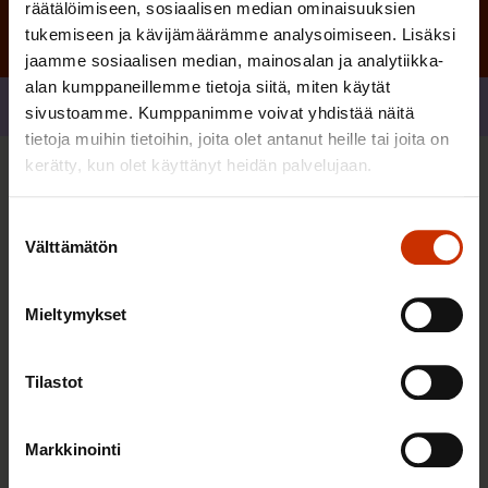
räätälöimiseen, sosiaalisen median ominaisuuksien
tukemiseen ja kävijämäärämme analysoimiseen. Lisäksi
jaamme sosiaalisen median, mainosalan ja analytiikka-
alan kumppaneillemme tietoja siitä, miten käytät
Jaa
sivustoamme. Kumppanimme voivat yhdistää näitä
tietoja muihin tietoihin, joita olet antanut heille tai joita on
kerätty, kun olet käyttänyt heidän palvelujaan.
Sinua saattaa myös kiinnostaa
Suostumuksen
Välttämätön
valinta
TERVE JA HYVÄ TYÖELÄMÄ
Mieltymykset
Tilastot
Markkinointi