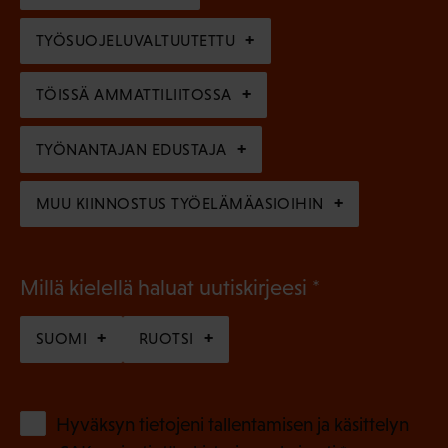
)
l
e
TYÖSUOJELUVALTUUTETTU
i
n
n
)
TÖISSÄ AMMATTILIITOSSA
e
n
TYÖNANTAJAN EDUSTAJA
)
MUU KIINNOSTUS TYÖELÄMÄASIOIHIN
(
Millä kielellä haluat uutiskirjeesi
P
SUOMI
RUOTSI
a
k
o
(
Hyväksyn tietojeni tallentamisen ja käsittelyn