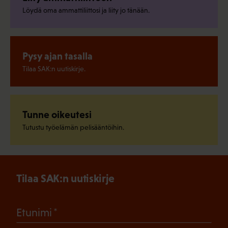
Löydä oma ammattiliittosi ja liity jo tänään.
Pysy ajan tasalla
Tilaa SAK:n uutiskirje.
Tunne oikeutesi
Tutustu työelämän pelisääntöihin.
Tilaa SAK:n uutiskirje
(Pakollinen)
Etunimi