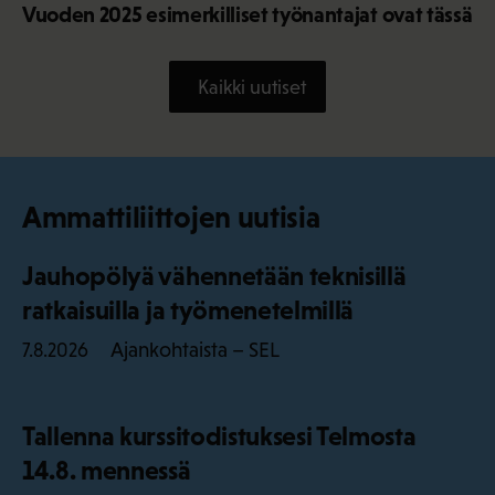
Vuoden 2025 esimerkilliset työnantajat ovat tässä
Kaikki uutiset
Ammattiliittojen uutisia
Jauhopölyä vähennetään teknisillä
ratkaisuilla ja työmenetelmillä
Ajankohtaista – SEL
7.8.2026
Tallenna kurssitodistuksesi Telmosta
14.8. mennessä