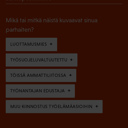
k
l
P
o
i
a
l
Mikä tai mitkä näistä kuvaavat sinua
n
k
l
parhaiten?
e
o
i
n
l
LUOTTAMUSMIES
n
)
l
e
TYÖSUOJELUVALTUUTETTU
i
n
n
)
TÖISSÄ AMMATTILIITOSSA
e
n
TYÖNANTAJAN EDUSTAJA
)
MUU KIINNOSTUS TYÖELÄMÄASIOIHIN