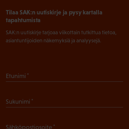
Tilaa SAK:n uutiskirje ja pysy kartalla
tapahtumista
SAK:n uutiskirje tarjoaa viikottain tutkittua tietoa,
asiantuntijoiden näkemyksiä ja analyysejä.
(
Etunimi
P
a
(
Sukunimi
k
P
o
a
l
(
Sähköpostiosoite