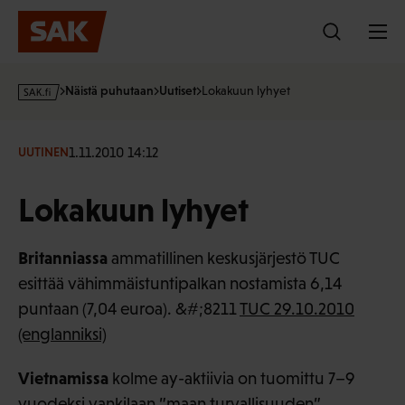
Hyppää
sisältöön
s
Näistä puhutaan
Uutiset
Lokakuun lyhyet
a
k
·
1.11.2010 14:12
UUTINEN
f
i
Lokakuun lyhyet
Britanniassa
ammatillinen keskusjärjestö TUC
esittää vähimmäistuntipalkan nostamista 6,14
puntaan (7,04 euroa). &#;8211
TUC 29.10.2010
(englanniksi)
Vietnamissa
kolme ay-aktiivia on tuomittu 7–9
vuodeksi vankilaan ”maan turvallisuuden”