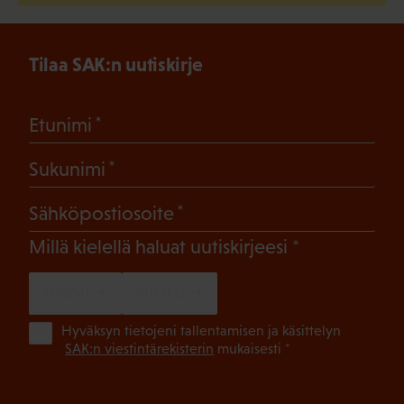
Tilaa SAK:n uutiskirje
(Pakollinen)
Etunimi
(Pakollinen)
Sukunimi
(Pakollinen)
Sähköpostiosoite
(Pakollinen)
Millä kielellä haluat uutiskirjeesi
SUOMI
RUOTSI
(Pa
Hyväksyn tietojeni tallentamisen ja käsittelyn
SAK:n viestintärekisterin
mukaisesti *