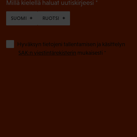
(
Millä kielellä haluat uutiskirjeesi
P
SUOMI
RUOTSI
a
k
o
(
Hyväksyn tietojeni tallentamisen ja käsittelyn
P
l
SAK:n viestintärekisterin
mukaisesti *
a
l
k
i
o
n
l
e
l
i
n
n
)
e
n
)