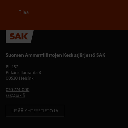
Tilaa
Suomen Ammattiliittojen Keskusjärjestö SAK
PL 157
Pitkänsillanranta 3
00530 Helsinki
020 774 000
sak@sak.fi
LISÄÄ YHTEYSTIETOJA