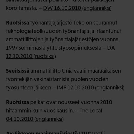
korottamista. –
DW 16.10.2010 (englanniksi)
Ruotsissa
työnantajajärjestö Teko on seurannut
teknologiateollisuuden työnantajia ja irtaantunut
ammattiliittojen ja työnantajajärjestöjen vuonna
1997 solmimasta yhteistyösopimuksesta –
DA
12.10.2010 (ruotsiksi)
Sveitsissä
ammattiliitto Unia vaatii määräaikaisen
työntekijän vakinaistamista puolen vuoden
työsuhteen jälkeen –
IMF 12.10.2010 (englanniksi)
Ruotsissa
palkat ovat nousseet vuonna 2010
hitaammin kuin vuosikausiin. –
The Local
04.10.2010 (englanniksi)
Ay-liikkeen
maailmanjärjestö
ITUC
vaatii