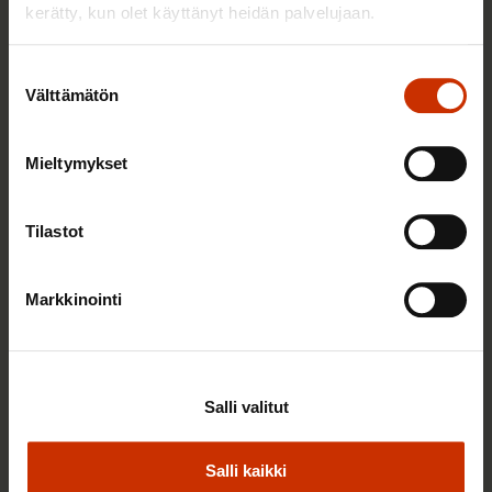
kerätty, kun olet käyttänyt heidän palvelujaan.
Suostumuksen
Välttämätön
valinta
Mieltymykset
Tilastot
2.6.2026 11:00
Työmarkkinakeskusjärjestöt: Tuottava ja
Markkinointi
hyvinvoiva työelämä on yhteinen asia
Salli valitut
TERVE JA HYVÄ TYÖELÄMÄ
Salli kaikki