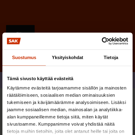
Tilaa
Suostumus
Yksityiskohdat
Tietoja
Tämä sivusto käyttää evästeitä
Jaa
Käytämme evästeitä tarjoamamme sisällön ja mainosten
räätälöimiseen, sosiaalisen median ominaisuuksien
tukemiseen ja kävijämäärämme analysoimiseen. Lisäksi
Sinua saattaa myös kiinnostaa
jaamme sosiaalisen median, mainosalan ja analytiikka-
alan kumppaneillemme tietoja siitä, miten käytät
sivustoamme. Kumppanimme voivat yhdistää näitä
TERVE JA HYVÄ TYÖELÄMÄ
tietoja muihin tietoihin, joita olet antanut heille tai joita on