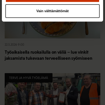
Vain välttämättömät
22.5.2026 9:00
Työaikaisella ruokailulla on väliä – lue vinkit
jaksamista tukevaan terveelliseen syömiseen
TERVE JA HYVÄ TYÖELÄMÄ