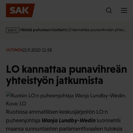
Hyppää
sisältöön
s
Näistä puhutaan
Uutiset
LO kannattaa punavihreän yhtei…
a
k
·
22.9.2010 11:58
UUTINEN
f
i
LO kannattaa punavihreän
yhteistyön jatkumista
Ruotsissa ammatillisen keskusjärjestön LO:n
Wanja Lundby-Wedin
puheenjohtaja
luonnehtii
maansa sunnuntaisten parlamenttivaalien tuloksia