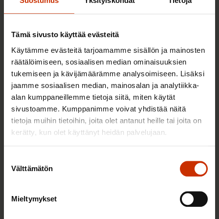
Suostumus
Yksityiskohdat
Tietoja
TERVE JA HYVÄ TYÖELÄMÄ
Tämä sivusto käyttää evästeitä
Käytämme evästeitä tarjoamamme sisällön ja mainosten
räätälöimiseen, sosiaalisen median ominaisuuksien
tukemiseen ja kävijämäärämme analysoimiseen. Lisäksi
jaamme sosiaalisen median, mainosalan ja analytiikka-
alan kumppaneillemme tietoja siitä, miten käytät
sivustoamme. Kumppanimme voivat yhdistää näitä
tietoja muihin tietoihin, joita olet antanut heille tai joita on
2.6.2026 11:00
kerätty, kun olet käyttänyt heidän palvelujaan.
Työmarkkinakeskusjärjestöt: Tuottava ja
hyvinvoiva työelämä on yhteinen asia
Suostumuksen
Välttämätön
valinta
Mieltymykset
TERVE JA HYVÄ TYÖELÄMÄ