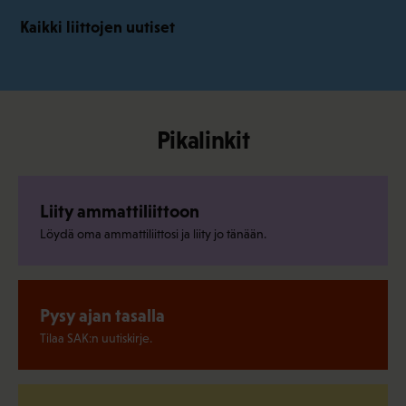
Kaikki liittojen uutiset
Pikalinkit
Liity ammattiliittoon
Löydä oma ammattiliittosi ja liity jo tänään.
Pysy ajan tasalla
Tilaa SAK:n uutiskirje.