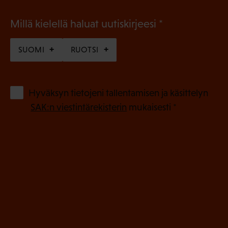
(
Millä kielellä haluat uutiskirjeesi
P
SUOMI
RUOTSI
a
k
o
(
Hyväksyn tietojeni tallentamisen ja käsittelyn
P
l
SAK:n viestintärekisterin
mukaisesti *
a
l
k
i
o
n
l
e
l
i
n
n
)
e