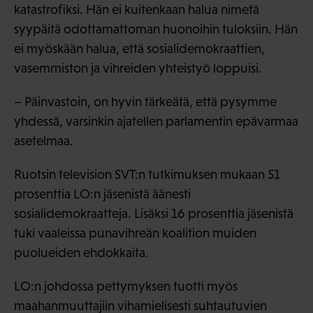
katastrofiksi. Hän ei kuitenkaan halua nimetä
syypäitä odottamattoman huonoihin tuloksiin. Hän
ei myöskään halua, että sosialidemokraattien,
vasemmiston ja vihreiden yhteistyö loppuisi.
– Päinvastoin, on hyvin tärkeätä, että pysymme
yhdessä, varsinkin ajatellen parlamentin epävarmaa
asetelmaa.
Ruotsin television SVT:n tutkimuksen mukaan 51
prosenttia LO:n jäsenistä äänesti
sosialidemokraatteja. Lisäksi 16 prosenttia jäsenistä
tuki vaaleissa punavihreän koalition muiden
puolueiden ehdokkaita.
LO:n johdossa pettymyksen tuotti myös
maahanmuuttajiin vihamielisesti suhtautuvien