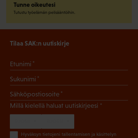
Tunne oikeutesi
Tutustu työelämän pelisääntöihin.
Tilaa SAK:n uutiskirje
(Pakollinen)
Etunimi
(Pakollinen)
Sukunimi
(Pakollinen)
Sähköpostiosoite
(Pakollinen)
Millä kielellä haluat uutiskirjeesi
SUOMI
RUOTSI
(Pa
Hyväksyn tietojeni tallentamisen ja käsittelyn