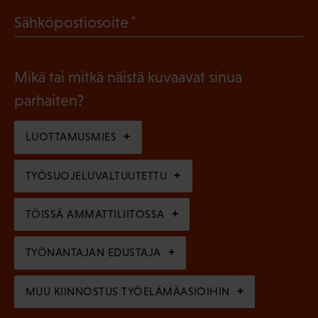
a
l
(
Sähköpostiosoite
k
l
P
o
i
a
l
Mikä tai mitkä näistä kuvaavat sinua
n
k
l
parhaiten?
e
o
i
n
l
LUOTTAMUSMIES
n
)
l
e
TYÖSUOJELUVALTUUTETTU
i
n
n
)
TÖISSÄ AMMATTILIITOSSA
e
n
TYÖNANTAJAN EDUSTAJA
)
MUU KIINNOSTUS TYÖELÄMÄASIOIHIN