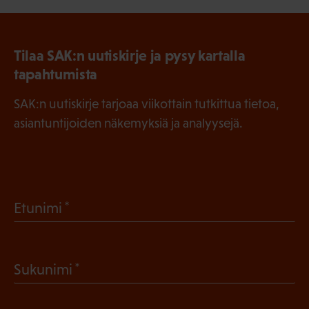
Tilaa SAK:n uutiskirje ja pysy kartalla
tapahtumista
SAK:n uutiskirje tarjoaa viikottain tutkittua tietoa,
asiantuntijoiden näkemyksiä ja analyysejä.
(
Etunimi
P
a
(
Sukunimi
k
P
o