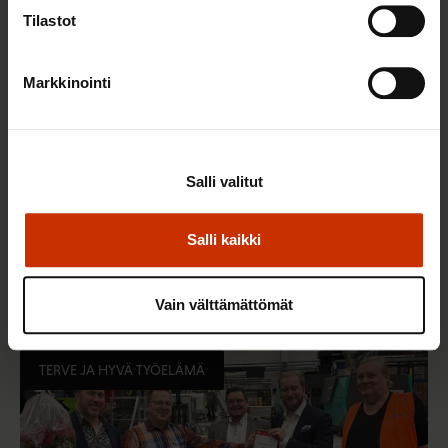
Tilastot
Markkinointi
Salli valitut
22.5.2026 9:00
Salli kaikki
Työaikaisella ruokailulla on väliä – lue vinkit
jaksamista tukevaan terveelliseen syömiseen
Vain välttämättömät
TERVE JA HYVÄ TYÖELÄMÄ