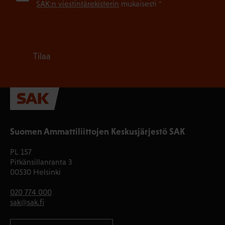
SAK:n viestintärekisterin
mukaisesti *
Tilaa
Suomen Ammattiliittojen Keskusjärjestö SAK
PL 157
Pitkänsillanranta 3
00530 Helsinki
020 774 000
sak@sak.fi