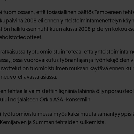
i tuomiossaan, että tosiasiallinen päätös Tampereen teht
alkupäivinä 2008 eli ennen yhteistoimintamenettelyn käyn
 yhtiön hallituksen huhtikuun alussa 2008 pidetyn kokouks
lehdistötiedotteet.
-ratkaisussa työtuomioistuin toteaa, että yhteistoimintam
eessa, jossa vuorovaikutus työnantajan ja työntekijöiden v
uvottelut on tuomioistuimen mukaan käytävä ennen kuin
n neuvoteltavassa asiassa.
 tehtaalla valmistettiin ligniiniä lähinnä öljynporausteol
lui norjalaiseen Orkla ASA -konserniin.
eillä työtuomioistuimessa myös kaksi muuta samantyyppist
 Kemijärven ja Summan tehtaiden sulkemista.