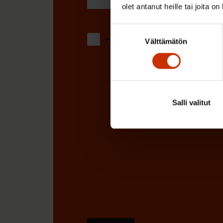
n
olet antanut heille tai joita o
)
Suostumuksen
Hyväksyn tietojeni tallentamis
Välttämätön
valinta
Salli valitut