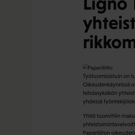
Ligno 
yhteis
rikkom
Työtuomioistuin on tu
Oikeudenkäynnissä oli
tehdasyksikön yhteisto
yhdessä työntekijöide
Yhtiö tuomittiin maksa
yhteistoimintavelvoit
Paperiliiton oikeudenk