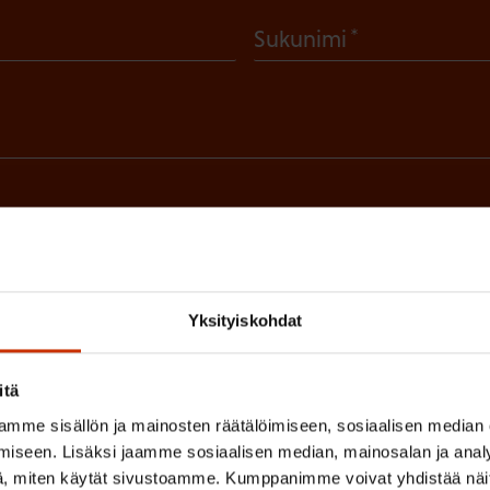
(
Sukunimi
P
a
k
o
l
 sinua parhaiten?
l
LUVALTUUTETTU
TÖISSÄ AMMATTILIITOSSA
TY
i
n
Yksityiskohdat
IHIN
e
itä
n
(
si
mme sisällön ja mainosten räätälöimiseen, sosiaalisen median
)
iseen. Lisäksi jaamme sosiaalisen median, mainosalan ja analy
P
, miten käytät sivustoamme. Kumppanimme voivat yhdistää näitä t