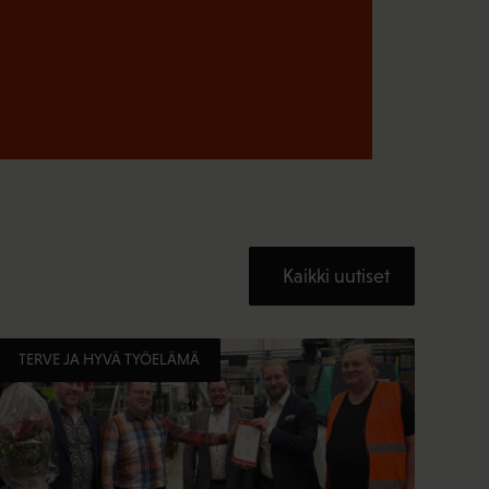
Kaikki uutiset
TERVE JA HYVÄ TYÖELÄMÄ