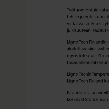
Työtuomioistuin katso
tehtiin jo huhtikuun 
viittaavat erityisesti
julkisuuteen laaditut 
Ligno Tech Finlandin 
aloitettava siinä vaih
myös toteutua. Yt-ne
tosiasiallisen ratkaisu
Ligno Techin Tampereen
Ligno Tech Finland kuu
Paperiliitolla on vir
koskevat Stora Enson