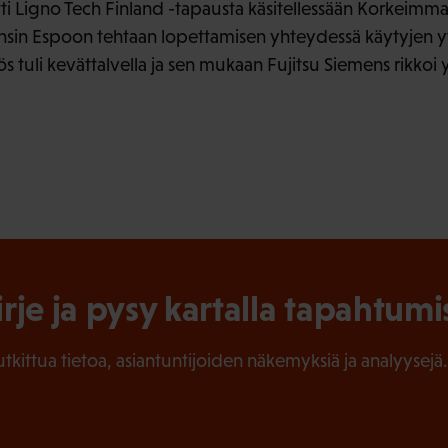
i Ligno Tech Finland -tapausta käsitellessään Korkeimm
ensin Espoon tehtaan lopettamisen yhteydessä käytyjen 
s tuli kevättalvella ja sen mukaan Fujitsu Siemens rikkoi y
irje ja pysy kartalla tapahtumi
tutkittua tietoa, asiantuntijoiden näkemyksiä ja analyysejä.