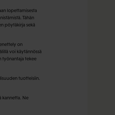
aan lopettamisesta
nistämistä. Tähän
en pöytäkirja sekä
enettely on
älillä voi käytännössä
 työnantaja tekee
lisuuden tuotteisiin.
ä kannetta. Ne