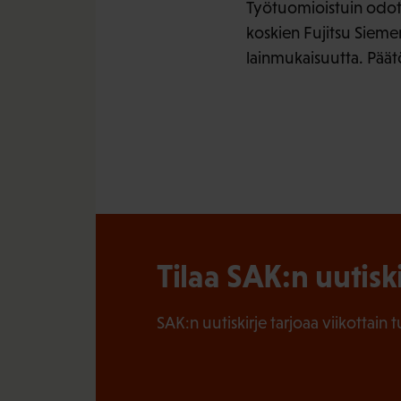
Työtuomioistuin odott
koskien Fujitsu Siem
lainmukaisuutta. Päätö
Tilaa SAK:n uutisk
SAK:n uutiskirje tarjoaa viikottain 