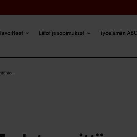
o
Tavoitteet
Liitot ja sopimukset
Työelämän ABC
hteisto…