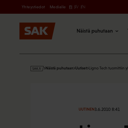
Secondary
Hyppää
Yhteystiedot
Medialle
FI
SV
EN
sisältöön
Päävalikk
Näistä puhutaan
s
Näistä puhutaan
Uutiset
Ligno Tech tuomittiin y
a
k
·
f
i
3.6.2010 8:41
UUTINEN