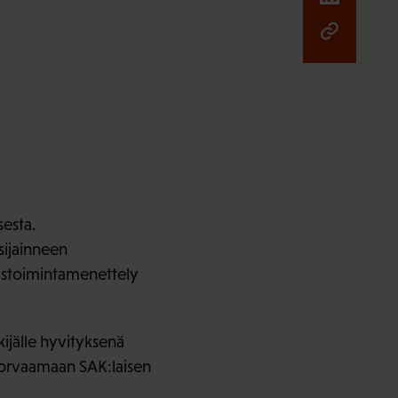
sesta.
sijainneen
teistoimintamenettely
kijälle hyvityksenä
korvaamaan SAK:laisen