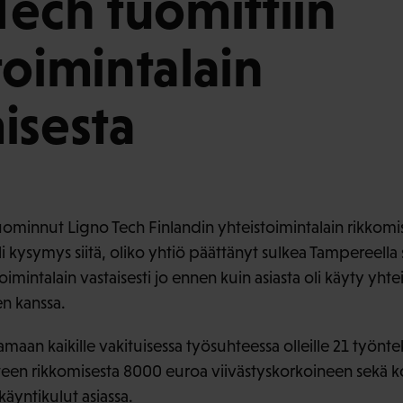
Tech tuomittiin
toimintalain
isesta
ominnut Ligno Tech Finlandin yhteistoimintalain rikkomi
 kysymys siitä, oliko yhtiö päättänyt sulkea Tampereella 
imintalain vastaisesti jo ennen kuin asiasta oli käyty yh
n kanssa.
maan kaikille vakituisessa työsuhteessa olleille 21 työnte
teen rikkomisesta 8000 euroa viivästyskorkoineen sekä 
äyntikulut asiassa.