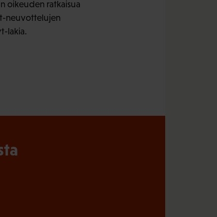
an oikeuden ratkaisua
yt-neuvottelujen
t-lakia.
sta