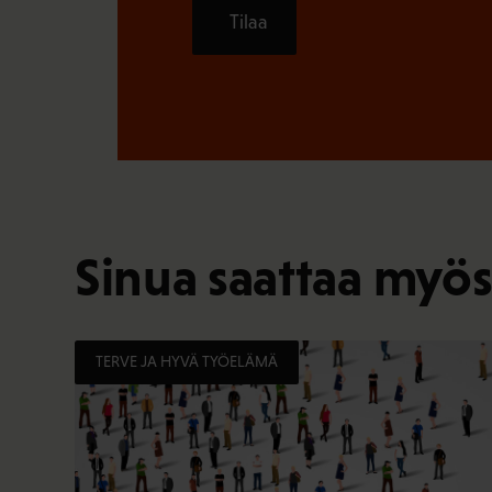
Tilaa
Sinua saattaa myös
TERVE JA HYVÄ TYÖELÄMÄ