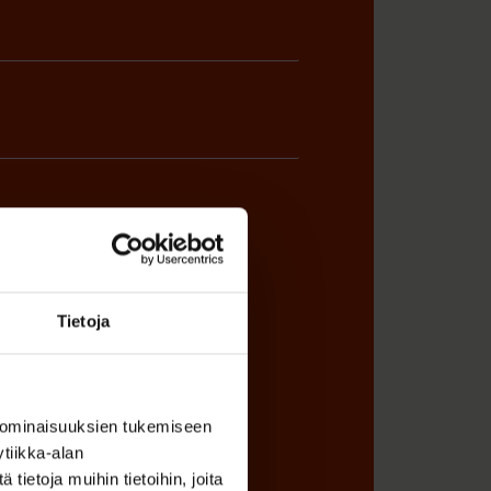
ÖNANTAJAN EDUSTAJA
Tietoja
 ominaisuuksien tukemiseen
tiikka-alan
ietoja muihin tietoihin, joita