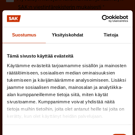
P
l
SAK:n viestintärekisterin
mukaisesti *
a
l
k
i
o
Suostumus
Yksityiskohdat
Tietoja
n
l
e
l
i
n
Tämä sivusto käyttää evästeitä
n
)
Käytämme evästeitä tarjoamamme sisällön ja mainosten
e
räätälöimiseen, sosiaalisen median ominaisuuksien
n
tukemiseen ja kävijämäärämme analysoimiseen. Lisäksi
)
jaamme sosiaalisen median, mainosalan ja analytiikka-
alan kumppaneillemme tietoja siitä, miten käytät
sivustoamme. Kumppanimme voivat yhdistää näitä
tietoja muihin tietoihin, joita olet antanut heille tai joita on
kerätty, kun olet käyttänyt heidän palvelujaan.
Tilaa
Suostumuksen