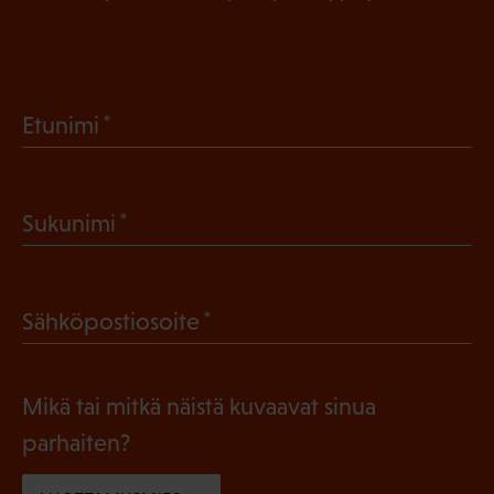
(
Etunimi
P
a
(
Sukunimi
k
P
o
a
l
(
Sähköpostiosoite
k
l
P
o
i
a
l
Mikä tai mitkä näistä kuvaavat sinua
n
k
l
parhaiten?
e
o
i
n