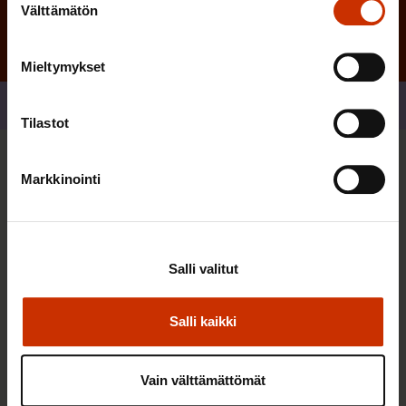
Välttämätön
valinta
Mieltymykset
Jaa
Tilastot
Sinua saattaa myös kiinnostaa
Markkinointi
TERVE JA HYVÄ TYÖELÄMÄ
Salli valitut
Salli kaikki
Vain välttämättömät