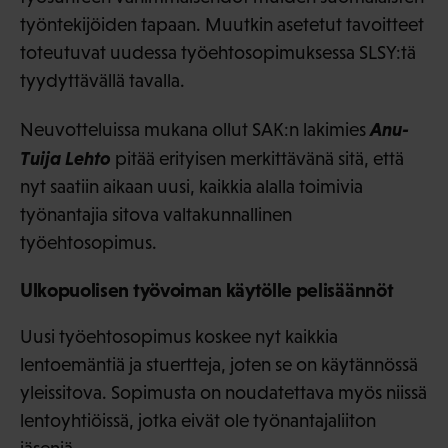
työntekijöiden tapaan. Muutkin asetetut tavoitteet
toteutuvat uudessa työehtosopimuksessa SLSY:tä
tyydyttävällä tavalla.
Anu-
Neuvotteluissa mukana ollut SAK:n lakimies
Tuija Lehto
pitää erityisen merkittävänä sitä, että
nyt saatiin aikaan uusi, kaikkia alalla toimivia
työnantajia sitova valtakunnallinen
työehtosopimus.
Ulkopuolisen työvoiman käytölle pelisäännöt
Uusi työehtosopimus koskee nyt kaikkia
lentoemäntiä ja stuertteja, joten se on käytännössä
yleissitova. Sopimusta on noudatettava myös niissä
lentoyhtiöissä, jotka eivät ole työnantajaliiton