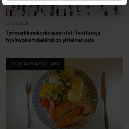
2.6.2026 11:00
Työmarkkinakeskusjärjestöt: Tuottava ja
hyvinvoiva työelämä on yhteinen asia
TERVE JA HYVÄ TYÖELÄMÄ