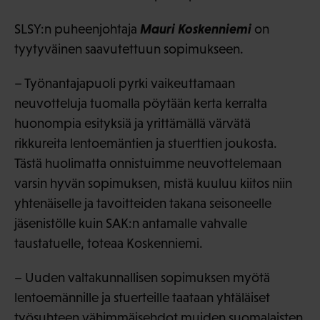
Mauri Koskenniemi
SLSY:n puheenjohtaja
on
tyytyväinen saavutettuun sopimukseen.
– Työnantajapuoli pyrki vaikeuttamaan
neuvotteluja tuomalla pöytään kerta kerralta
huonompia esityksiä ja yrittämällä värvätä
rikkureita lentoemäntien ja stuerttien joukosta.
Tästä huolimatta onnistuimme neuvottelemaan
varsin hyvän sopimuksen, mistä kuuluu kiitos niin
yhtenäiselle ja tavoitteiden takana seisoneelle
jäsenistölle kuin SAK:n antamalle vahvalle
taustatuelle, toteaa Koskenniemi.
– Uuden valtakunnallisen sopimuksen myötä
lentoemännille ja stuerteille taataan yhtäläiset
työsuhteen vähimmäisehdot muiden suomalaisten