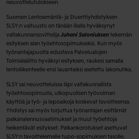
neuvottelutulokseen
Suomen Lentoemäntä- ja Stuerttiyhdistyksen
SLSY:n valtuusto on tänään illalla hyväksynyt
Juhani Saloniuksen
valtakunnansovittelija
tekemän
esityksen alan työehtosopimukseksi. Kun myös
työnantajapuolta edustava Palvelualojen
Toimialaliitto hyväksyi esityksen, raukesi samalla
lentoliikenteelle ensi lauantaiksi asetettu lakonuhka.
SLSY sai neuvotteluissa läpi valtakunnallista
työehtosopimusta, ulkopuolisen työvoiman
käyttöä ja työ- ja lepoaikoja koskevat tavoitteensa.
Yhdistys sai myös torjuttua työnantajan esittämät
palkanalennusvaatimukset ja muut työehtoja
heikentävät esitykset. Palkankorotukset asettuvat
SLSY:n tavoittelemalle tupo-sopimuksen tasolle.