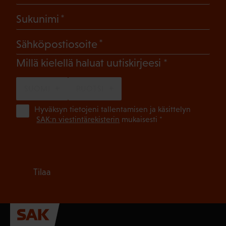
(Pakollinen)
Sukunimi
(Pakollinen)
Sähköpostiosoite
(Pakollinen)
Millä kielellä haluat uutiskirjeesi
SUOMI
RUOTSI
(Pa
Hyväksyn tietojeni tallentamisen ja käsittelyn
SAK:n viestintärekisterin
mukaisesti *
Tilaa