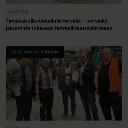
22.5.2026 9:00
Työaikaisella ruokailulla on väliä – lue vinkit
jaksamista tukevaan terveelliseen syömiseen
TERVE JA HYVÄ TYÖELÄMÄ