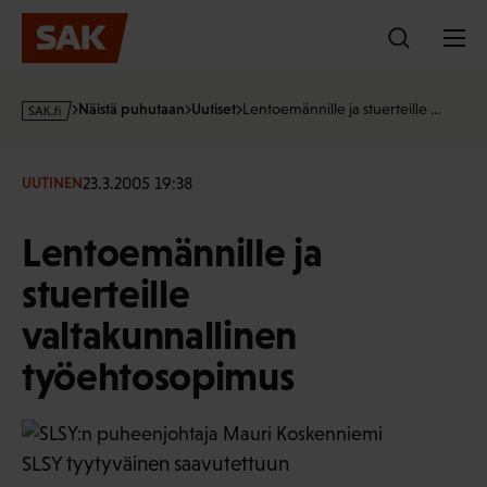
Hyppää
sisältöön
s
Näistä puhutaan
Uutiset
Lentoemännille ja stuerteille …
a
k
·
23.3.2005 19:38
UUTINEN
f
i
Lentoemännille ja
stuerteille
valtakunnallinen
työehtosopimus
SLSY tyytyväinen saavutettuun