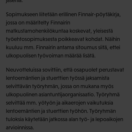
jäseniä.
Sopimukseen liitetään erillinen Finnair-pöytäkirja,
jossa on määritelty Finnairin
matkustamohenkilökuntaa koskevat, yleisestä
työehtosopimuksesta poikkeavat kohdat. Näihin
kuuluu mm. Finnairin antama sitoumus siitä, ettei
ulkopuolisen työvoiman määrää lisätä.
Neuvotteluissa sovittiin, että osapuolet perustavat
lentoemäntien ja stuerttien työssä jaksamista
selvittävän työryhmän, jossa on mukana myös
ulkopuolinen asiantuntijaorganisaatio. Työryhmä
selvittää mm. yötyön ja aikaerojen vaikutuksia
lentoemäntien ja stuerttien työhön. Työryhmän
tuloksia käytetään jatkossa alan työ- ja lepoaikojen
arvioinnissa.