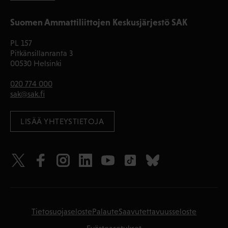
Suomen Ammattiliittojen Keskusjärjestö SAK
PL 157
Pitkänsillanranta 3
00530 Helsinki
020 774 000
sak@sak.fi
LISÄÄ YHTEYSTIETOJA
Tietosuojaseloste
Palaute
Saavutettavuusseloste