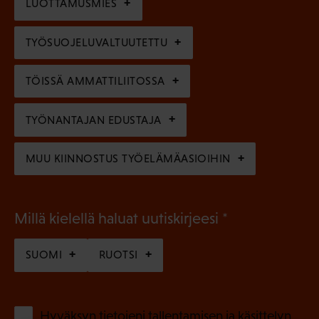
l
LUOTTAMUSMIES
n
)
l
e
TYÖSUOJELUVALTUUTETTU
i
n
n
)
TÖISSÄ AMMATTILIITOSSA
e
n
TYÖNANTAJAN EDUSTAJA
)
MUU KIINNOSTUS TYÖELÄMÄASIOIHIN
(
Millä kielellä haluat uutiskirjeesi
P
SUOMI
RUOTSI
a
k
o
(
Hyväksyn tietojeni tallentamisen ja käsittelyn