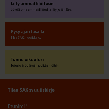
Liity ammattiliittoon
Löydä oma ammattiliittosi ja liity jo tänään.
Pysy ajan tasalla
Tilaa SAK:n uutiskirje.
Tunne oikeutesi
Tutustu työelämän pelisääntöihin.
Tilaa SAK:n uutiskirje
(Pakollinen)
Etunimi