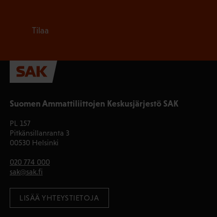
Tilaa
Suomen Ammattiliittojen Keskusjärjestö SAK
PL 157
Pitkänsillanranta 3
00530 Helsinki
020 774 000
sak@sak.fi
LISÄÄ YHTEYSTIETOJA