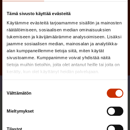
)
Tämä sivusto käyttää evästeitä
Käytämme evästeitä tarjoamamme sisällön ja mainosten
räätälöimiseen, sosiaalisen median ominaisuuksien
tukemiseen ja kävijämäärämme analysoimiseen. Lisäksi
Tilaa
jaamme sosiaalisen median, mainosalan ja analytiikka-
alan kumppaneillemme tietoja siitä, miten käytät
sivustoamme. Kumppanimme voivat yhdistää näitä
tietoja muihin tietoihin, joita olet antanut heille tai joita on
kerätty, kun olet käyttänyt heidän palvelujaan.
Jaa
Suostumuksen
Välttämätön
valinta
Sinua saattaa myös kiinnostaa
Mieltymykset
TERVE JA HYVÄ TYÖELÄMÄ
Tilastot