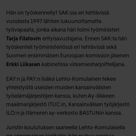
Hän on työskennellyt SAK:ssa eri tehtävissä
vuodesta 1997 lähtien lukuunottamatta
työvapaata, jonka aikana hän toimi työministeri
Tarja Filatovin
erityisavustajana. Ennen SAK:ta hän
työskenteli työministeriössä eri tehtävissä sekä
Suomen ensimmäisen Euroopan komission jäsenen
Erkki Liikasen
kabinetissa virkamiesharjoittelijana.
EAY:n ja PAY:n lisäksi Lehto-Komulainen tekee
yhteistyötä useiden muiden kansainvälisten
työelämäjärjestöjen kanssa, kuten Ay-liikkeen
maailmanjärjestö ITUC:in, Kansainvälisen työjärjestö
ILO:n ja Itämeren ay-verkosto BASTUNin kanssa.
Juristin koulutuksen saaneella Lehto-Komulaisella
on erinomainen kielitaito: hän puhuu ranskaa,