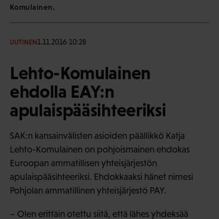
Komulainen.
1.11.2016 10:28
UUTINEN
Lehto-Komulainen
ehdolla EAY:n
apulaispääsihteeriksi
SAK:n kansainvälisten asioiden päällikkö Katja
Lehto-Komulainen on pohjoismainen ehdokas
Euroopan ammatillisen yhteisjärjestön
apulaispääsihteeriksi. Ehdokkaaksi hänet nimesi
Pohjolan ammatillinen yhteisjärjestö PAY.
– Olen erittäin otettu siitä, että lähes yhdeksää