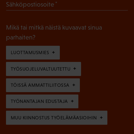
(
Sähköpostiosoite
k
l
P
o
i
a
l
Mikä tai mitkä näistä kuvaavat sinua
n
k
l
parhaiten?
e
o
i
n
l
LUOTTAMUSMIES
n
)
l
e
TYÖSUOJELUVALTUUTETTU
i
n
n
)
TÖISSÄ AMMATTILIITOSSA
e
n
TYÖNANTAJAN EDUSTAJA
)
MUU KIINNOSTUS TYÖELÄMÄASIOIHIN