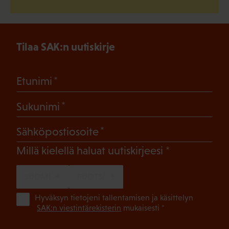
Tilaa SAK:n uutiskirje
(Pakollinen)
Etunimi
(Pakollinen)
Sukunimi
(Pakollinen)
Sähköpostiosoite
(Pakollinen)
Millä kielellä haluat uutiskirjeesi
SUOMI
RUOTSI
(Pa
Hyväksyn tietojeni tallentamisen ja käsittelyn
SAK:n viestintärekisterin
mukaisesti *