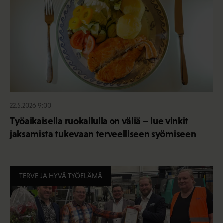
22.5.2026 9:00
Työaikaisella ruokailulla on väliä – lue vinkit
jaksamista tukevaan terveelliseen syömiseen
TERVE JA HYVÄ TYÖELÄMÄ