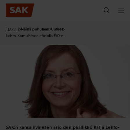
Hyppää
sisältöön
s
Näistä puhutaan
Uutiset
a
Lehto-Komulainen ehdolla EAY:n…
k
·
f
i
SAK:n kansainvälisten asioiden päällikkö Katja Lehto-