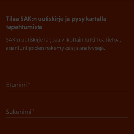
Tilaa SAK:n uutiskirje ja pysy kartalla
tapahtumista
SAK:n uutiskirje tarjoaa viikottain tutkittua tietoa,
asiantuntijoiden näkemyksiä ja analyysejä.
(
Etunimi
P
a
(
Sukunimi
k
P
o
a
l