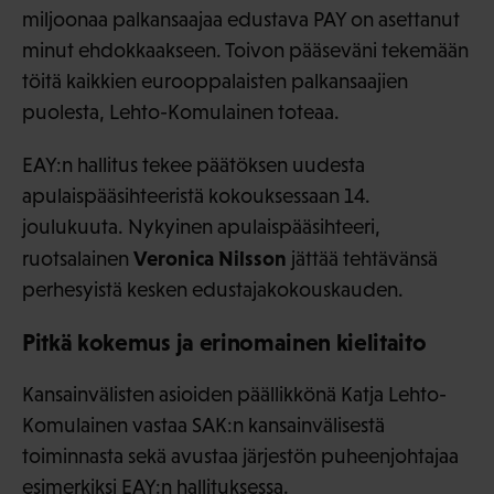
miljoonaa palkansaajaa edustava PAY on asettanut
minut ehdokkaakseen. Toivon pääseväni tekemään
töitä kaikkien eurooppalaisten palkansaajien
puolesta, Lehto-Komulainen toteaa.
EAY:n hallitus tekee päätöksen uudesta
apulaispääsihteeristä kokouksessaan 14.
joulukuuta. Nykyinen apulaispääsihteeri,
Veronica Nilsson
ruotsalainen
jättää tehtävänsä
perhesyistä kesken edustajakokouskauden.
Pitkä kokemus ja erinomainen kielitaito
Kansainvälisten asioiden päällikkönä Katja Lehto-
Komulainen vastaa SAK:n kansainvälisestä
toiminnasta sekä avustaa järjestön puheenjohtajaa
esimerkiksi EAY:n hallituksessa.