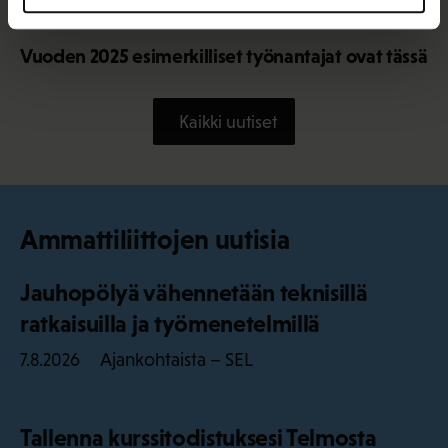
9.2.2026 12:56
Vuoden 2025 esimerkilliset työnantajat ovat tässä
Kaikki uutiset
Ammattiliittojen uutisia
Jauhopölyä vähennetään teknisillä
ratkaisuilla ja työmenetelmillä
Ajankohtaista – SEL
7.8.2026
Tallenna kurssitodistuksesi Telmosta