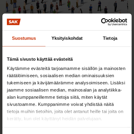
2.6.2026 11:00
Suostumus
Yksityiskohdat
Tietoja
Työmarkkinakeskusjärjestöt: Tuottava ja
hyvinvoiva työelämä on yhteinen asia
Tämä sivusto käyttää evästeitä
Käytämme evästeitä tarjoamamme sisällön ja mainosten
TERVE JA HYVÄ TYÖELÄMÄ
räätälöimiseen, sosiaalisen median ominaisuuksien
tukemiseen ja kävijämäärämme analysoimiseen. Lisäksi
jaamme sosiaalisen median, mainosalan ja analytiikka-
alan kumppaneillemme tietoja siitä, miten käytät
sivustoamme. Kumppanimme voivat yhdistää näitä
tietoja muihin tietoihin, joita olet antanut heille tai joita on
kerätty, kun olet käyttänyt heidän palvelujaan.