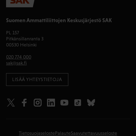
Suomen Ammattiliittojen Keskusjärjestö SAK
PL 157
Pitkänsillanranta 3
00530 Helsinki
020 774 000
sak@sak.fi
LISÄÄ YHTEYSTIETOJA
Tietosuojaseloste
Palaute
Saavutettavuusseloste