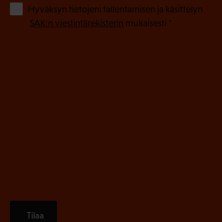
o
(
Hyväksyn tietojeni tallentamisen ja käsittelyn
P
l
SAK:n viestintärekisterin
mukaisesti *
a
l
k
i
o
n
l
e
l
i
n
n
)
e
n
)
Tilaa