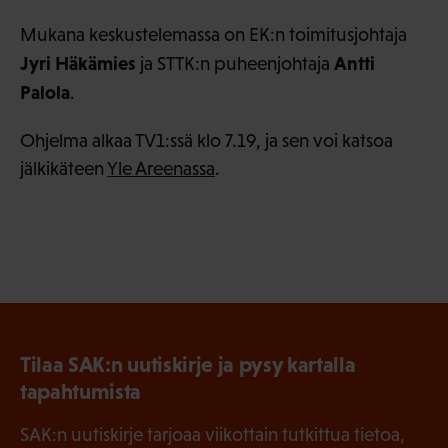
Mukana keskustelemassa on EK:n toimitusjohtaja
Jyri Häkämies
Antti
ja STTK:n puheenjohtaja
Palola
.
Ohjelma alkaa TV1:ssä klo 7.19, ja sen voi katsoa
jälkikäteen
Yle Areenassa
.
Tilaa SAK:n uutiskirje ja pysy kartalla
tapahtumista
SAK:n uutiskirje tarjoaa viikottain tutkittua tietoa,