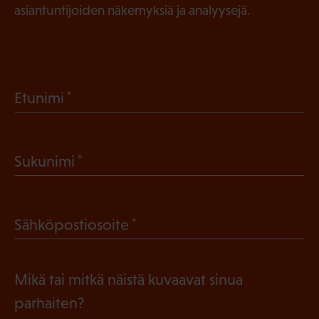
asiantuntijoiden näkemyksiä ja analyysejä.
(
Etunimi
P
a
(
Sukunimi
k
P
o
a
l
(
Sähköpostiosoite
k
l
P
o
i
a
l
Mikä tai mitkä näistä kuvaavat sinua
n
k
l
parhaiten?
e
o