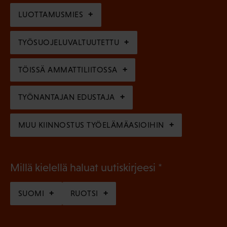
i
n
l
LUOTTAMUSMIES
n
)
l
e
TYÖSUOJELUVALTUUTETTU
i
n
n
)
TÖISSÄ AMMATTILIITOSSA
e
n
TYÖNANTAJAN EDUSTAJA
)
MUU KIINNOSTUS TYÖELÄMÄASIOIHIN
(
Millä kielellä haluat uutiskirjeesi
P
SUOMI
RUOTSI
a
k