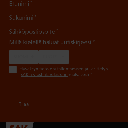
(Pakollinen)
Etunimi
(Pakollinen)
Sukunimi
(Pakollinen)
Sähköpostiosoite
(Pakollinen)
Millä kielellä haluat uutiskirjeesi
SUOMI
RUOTSI
(Pa
Hyväksyn tietojeni tallentamisen ja käsittelyn
SAK:n viestintärekisterin
mukaisesti *
Tilaa