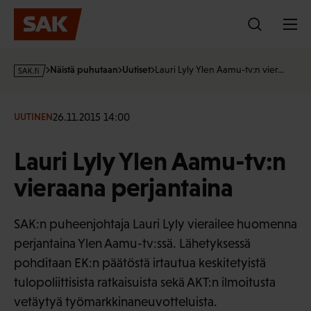
Hyppää
sisältöön
s
Näistä puhutaan
Uutiset
Lauri Lyly Ylen Aamu-tv:n vier…
a
k
·
26.11.2015 14:00
UUTINEN
f
i
Lauri Lyly Ylen Aamu-tv:n
vieraana perjantaina
SAK:n puheenjohtaja Lauri Lyly vierailee huomenna
perjantaina Ylen Aamu-tv:ssä. Lähetyksessä
pohditaan EK:n päätöstä irtautua keskitetyistä
tulopoliittisista ratkaisuista sekä AKT:n ilmoitusta
vetäytyä työmarkkinaneuvotteluista.