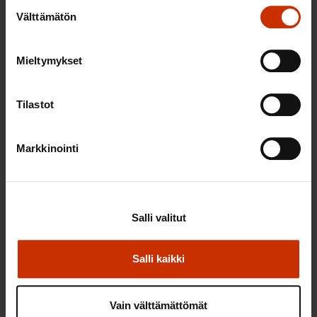
Suostumuksen
Välttämätön
valinta
22.5.2026 9:00
Mieltymykset
Työaikaisella ruokailulla on väliä – lue vinkit
jaksamista tukevaan terveelliseen syömiseen
Tilastot
TERVE JA HYVÄ TYÖELÄMÄ
Markkinointi
Salli valitut
Salli kaikki
Vain välttämättömät