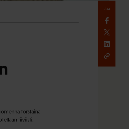
Jaa
:n
uomenna torstaina
llaan tiiviisti.