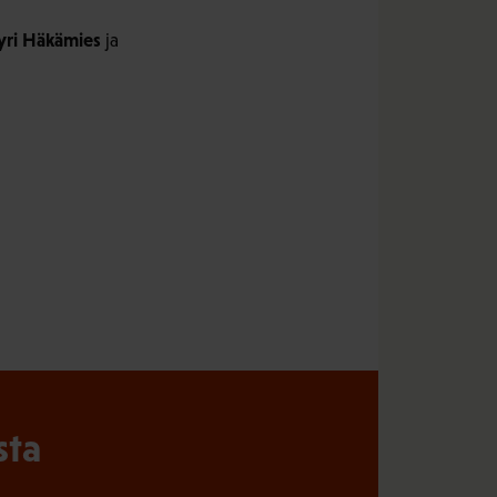
yri Häkämies
ja
sta