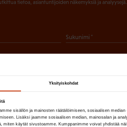
tutkittua tietoa, asiantuntijoiden näkemyksiä ja analyysejä.
(
Sukunimi
P
a
k
o
l
Yksityiskohdat
 sinua parhaiten?
l
LUVALTUUTETTU
TÖISSÄ AMMATTILIITOSSA
TY
i
itä
n
mme sisällön ja mainosten räätälöimiseen, sosiaalisen median
IHIN
iseen. Lisäksi jaamme sosiaalisen median, mainosalan ja analy
e
, miten käytät sivustoamme. Kumppanimme voivat yhdistää näitä t