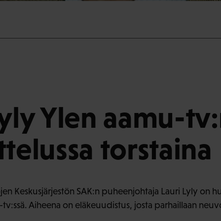
Lyly Ylen aamu-tv
ttelussa torstaina
jen Keskusjärjestön SAK:n puheenjohtaja Lauri Lyly on h
v:ssä. Aiheena on eläkeuudistus, josta parhaillaan neuvote