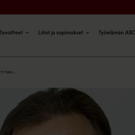
o
Tavoitteet
Liitot ja sopimukset
Työelämän ABC
v:n haas…