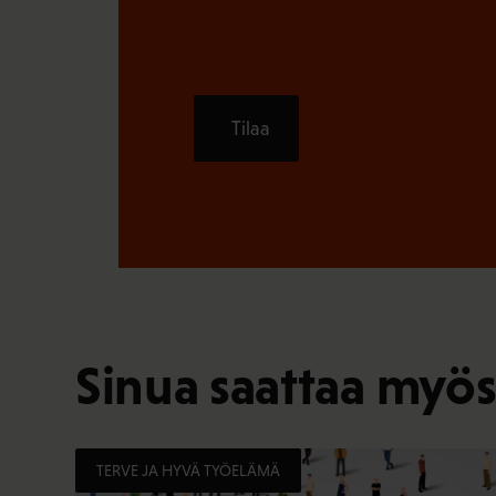
Tilaa
Sinua saattaa myös
TERVE JA HYVÄ TYÖELÄMÄ