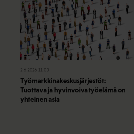
2.6.2026 11:00
Työmarkkinakeskusjärjestöt:
Tuottava ja hyvinvoiva työelämä on
yhteinen asia