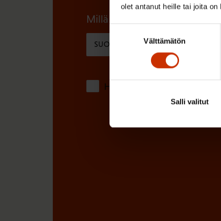
n
olet antanut heille tai joita o
n
Millä kielellä haluat uutiskirjee
)
Suostumuksen
e
Välttämätön
valinta
SUOMI
RUOTSI
n
)
Hyväksyn tietojeni tallentamis
Salli valitut