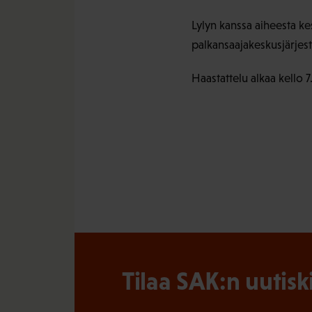
Lylyn kanssa aiheesta ke
palkansaajakeskusjärje
Haastattelu alkaa kello
Tilaa SAK:n uutisk