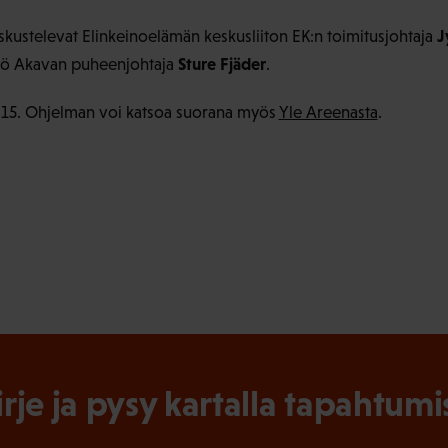
J
skustelevat Elinkeinoelämän keskusliiton EK:n toimitusjohtaja
Sture Fjäder
stö Akavan puheenjohtaja
.
 7.15. Ohjelman voi katsoa suorana myös
Yle Areenasta
.
irje ja pysy kartalla tapahtumi