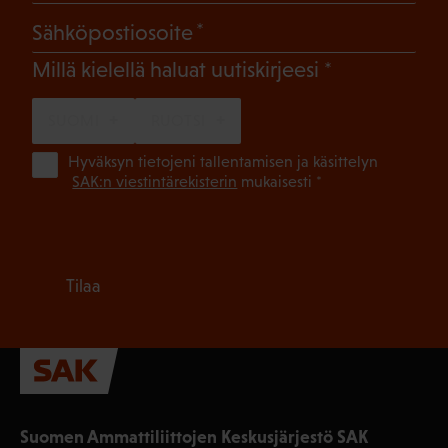
(Pakollinen)
Sähköpostiosoite
(Pakollinen)
Millä kielellä haluat uutiskirjeesi
SUOMI
RUOTSI
(Pa
Hyväksyn tietojeni tallentamisen ja käsittelyn
SAK:n viestintärekisterin
mukaisesti *
Tilaa
Suomen Ammattiliittojen Keskusjärjestö SAK