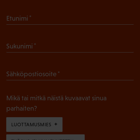
(
Etunimi
P
a
(
Sukunimi
k
P
o
a
l
(
Sähköpostiosoite
k
l
P
o
i
a
l
Mikä tai mitkä näistä kuvaavat sinua
n
k
l
parhaiten?
e
o
i
n
l
LUOTTAMUSMIES
n
)
l
e