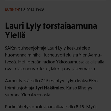
11.6.2014 13:08
UUTINEN
Lauri Lyly torstaiaamuna
Ylellä
SAK:n puheenjohtaja Lauri Lyly keskustelee
huomenna minihallitusneuvotteluista Ylen Aamu-
tv:ssä. Heti perään radion Ykkösaamussa asialistalla
ovat eläkeneuvottelut, lakot ja ay-jäsenmaksut.
Aamu-tv:ssä kello 7.15 esiintyy Lylyn lisäksi EK:n
Jyri Häkämies
toimitusjohtaja
. Katso lähetys
suorana
Ylen Areenasta
.
Radiolähetys puolestaan alkaa kello 8.15. Myös