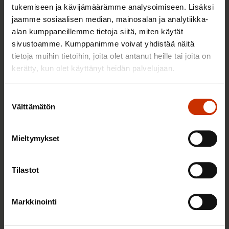
tukemiseen ja kävijämäärämme analysoimiseen. Lisäksi
3.6.2026 13:34
jaamme sosiaalisen median, mainosalan ja analytiikka-
Mikä muuttui määräaikaisissa työsuhteissa? Lue
alan kumppaneillemme tietoja siitä, miten käytät
juristin vastaukset!
sivustoamme. Kumppanimme voivat yhdistää näitä
tietoja muihin tietoihin, joita olet antanut heille tai joita on
kerätty, kun olet käyttänyt heidän palvelujaan.
TASA-ARVO JA YHDENVERTAISUUS
Suostumuksen
Välttämätön
valinta
Mieltymykset
Tilastot
Markkinointi
14.5.2026 8:55