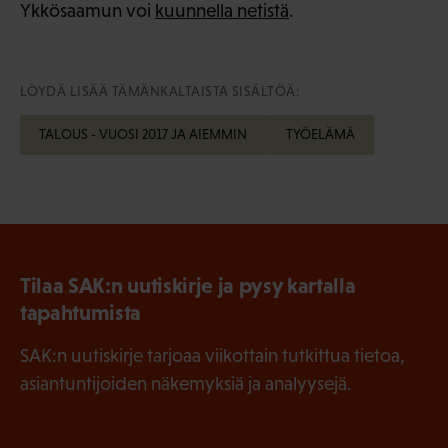
Ykkösaamun voi
kuunnella netistä
.
LÖYDÄ LISÄÄ TÄMÄNKALTAISTA SISÄLTÖÄ:
TALOUS - VUOSI 2017 JA AIEMMIN
TYÖELÄMÄ
Tilaa SAK:n uutiskirje ja pysy kartalla
tapahtumista
SAK:n uutiskirje tarjoaa viikottain tutkittua tietoa,
asiantuntijoiden näkemyksiä ja analyysejä.