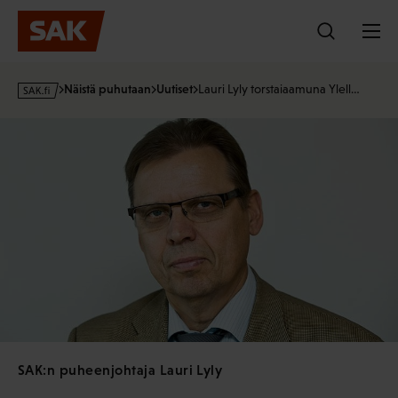
Hyppää
sisältöön
s
Näistä puhutaan
Uutiset
Lauri Lyly torstaiaamuna Ylell…
a
k
·
f
i
SAK:n puheenjohtaja Lauri Lyly