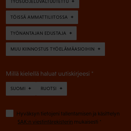
TYÖSUOJELUVALTUUTETTU
i
n
n
)
TÖISSÄ AMMATTILIITOSSA
e
n
TYÖNANTAJAN EDUSTAJA
)
MUU KIINNOSTUS TYÖELÄMÄASIOIHIN
(
Millä kielellä haluat uutiskirjeesi
P
SUOMI
RUOTSI
a
k
o
(
Hyväksyn tietojeni tallentamisen ja käsittelyn
P
l
SAK:n viestintärekisterin
mukaisesti *
a