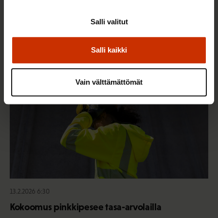
Hallitus heikentää jälleen työntekijöiden
työsuhdeturvaa ja työelämän tasa-arvoa
Salli valitut
Salli kaikki
TASA-ARVO JA YHDENVERTAISUUS
Vain välttämättömät
13.2.2026 6:30
Kokoomus pinkkipesee tasa-arvolailla