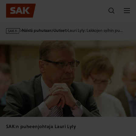
Hyppää
sisältöön
s
Näistä puhutaan
Uutiset
Lauri Lyly: Lakkojen syihin pu…
a
k
·
f
i
SAK:n puheenjohtaja Lauri Lyly