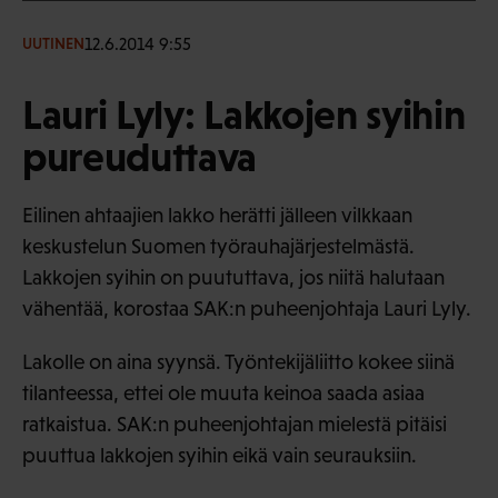
12.6.2014 9:55
UUTINEN
Lauri Lyly: Lakkojen syihin
pureuduttava
Eilinen ahtaajien lakko herätti jälleen vilkkaan
keskustelun Suomen työrauhajärjestelmästä.
Lakkojen syihin on puututtava, jos niitä halutaan
vähentää, korostaa SAK:n puheenjohtaja Lauri Lyly.
Lakolle on aina syynsä. Työntekijäliitto kokee siinä
tilanteessa, ettei ole muuta keinoa saada asiaa
ratkaistua. SAK:n puheenjohtajan mielestä pitäisi
puuttua lakkojen syihin eikä vain seurauksiin.