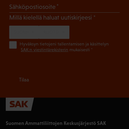
(Pakollinen)
Sähköpostiosoite
(Pakollinen)
Millä kielellä haluat uutiskirjeesi
SUOMI
RUOTSI
(Pa
Hyväksyn tietojeni tallentamisen ja käsittelyn
SAK:n viestintärekisterin
mukaisesti *
Tilaa
Suomen Ammattiliittojen Keskusjärjestö SAK