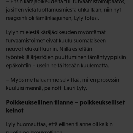
– Ensin käräjäoikeudelta tuli turvaamistoimipäätös,
ja sitten vielä luottamusmiestä uhkaillaan, niin nyt
reagointi oli tämänlaajuinen, Lyly totesi.
Lylyn mielestä käräjäoikeuden myöntämät
turvaamistoimet eivät kuulu suomalaiseen
neuvottelukulttuuriin. Niillä estetään
työntekijäjärjestöjen puuttuminen tämäntyyppisiin
epäkohtiin – usein heitä itseään kuulematta.
– Myös me haluamme selvittää, miten prosessin
kuuluisi mennä, painotti Lauri Lyly.
Poikkeuksellinen tilanne – poikkeukselliset
keinot
Lyly huomauttaa, että eilinen tilanne oli kaikin
puolin poikkeuksellinen.