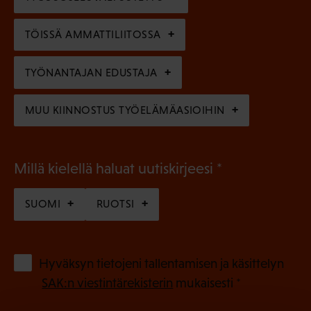
i
n
n
)
TÖISSÄ AMMATTILIITOSSA
e
n
TYÖNANTAJAN EDUSTAJA
)
MUU KIINNOSTUS TYÖELÄMÄASIOIHIN
(
Millä kielellä haluat uutiskirjeesi
P
SUOMI
RUOTSI
a
k
o
(
Hyväksyn tietojeni tallentamisen ja käsittelyn
P
l
SAK:n viestintärekisterin
mukaisesti *
a
l