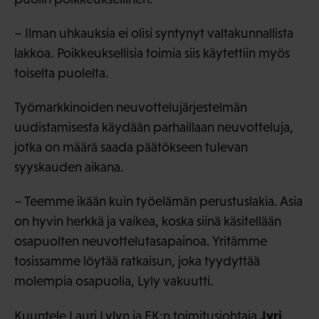
– Ilman uhkauksia ei olisi syntynyt valtakunnallista
lakkoa. Poikkeuksellisia toimia siis käytettiin myös
toiselta puolelta.
Työmarkkinoiden neuvottelujärjestelmän
uudistamisesta käydään parhaillaan neuvotteluja,
jotka on määrä saada päätökseen tulevan
syyskauden aikana.
– Teemme ikään kuin työelämän perustuslakia. Asia
on hyvin herkkä ja vaikea, koska siinä käsitellään
osapuolten neuvottelutasapainoa. Yritämme
tosissamme löytää ratkaisun, joka tyydyttää
molempia osapuolia, Lyly vakuutti.
Jyri
Kuuntele Lauri Lylyn ja EK:n toimitusjohtaja