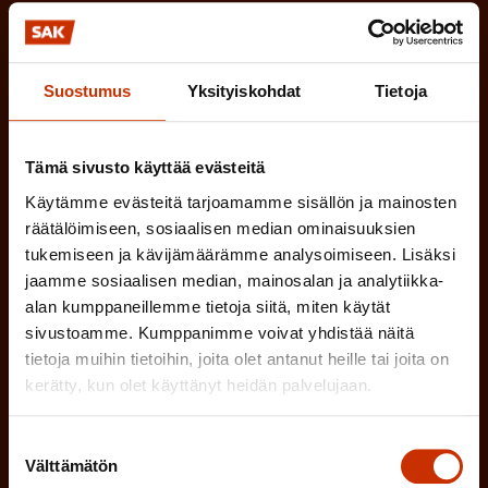
k
i
o
n
l
Suostumus
Yksityiskohdat
Tietoja
e
l
i
n
n
)
Tämä sivusto käyttää evästeitä
e
Käytämme evästeitä tarjoamamme sisällön ja mainosten
n
räätälöimiseen, sosiaalisen median ominaisuuksien
)
tukemiseen ja kävijämäärämme analysoimiseen. Lisäksi
jaamme sosiaalisen median, mainosalan ja analytiikka-
alan kumppaneillemme tietoja siitä, miten käytät
sivustoamme. Kumppanimme voivat yhdistää näitä
tietoja muihin tietoihin, joita olet antanut heille tai joita on
Tilaa
kerätty, kun olet käyttänyt heidän palvelujaan.
Suostumuksen
Välttämätön
valinta