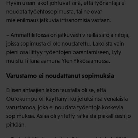
Hyvin usein lakot johtuvat siitä, että työnantaja ei
noudata työehtosopimusta, tai ne ovat
mielenilmaus jatkuvia irtisanomisia vastaan.
– Ammattiliitoissa on jatkuvasti vireillä satoja riitoja,
joissa sopimusta ei ole noudatettu. Lakoista vain
pieni osa liittyy työehtojen parantamiseen, Lyly
muistutti tänä aamuna Ylen Ykkösaamussa.
Varustamo ei noudattanut sopimuksia
Eilisen ahtaajien lakon taustalla oli se, että
Outokumpu oli käyttänyt kuljetuksiinsa venäläistä
varustamoa, joka ei noudata työehtoja koskevia
sopimuksia. Asiaa oli yritetty ratkaista paikallisesti jo
pitkään.