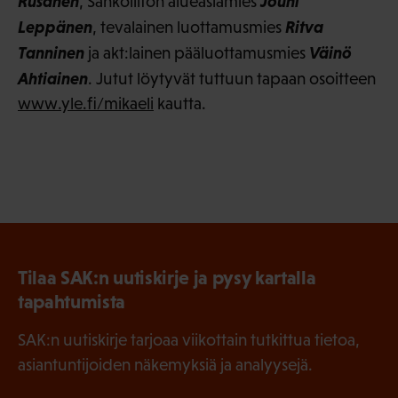
Rusanen
Jouni
, Sähköliiton alueasiamies
Leppänen
Ritva
, tevalainen luottamusmies
Tanninen
Väinö
ja akt:lainen pääluottamusmies
Ahtiainen
. Jutut löytyvät tuttuun tapaan osoitteen
www.yle.fi/mikaeli
kautta.
Tilaa SAK:n uutiskirje ja pysy kartalla
tapahtumista
SAK:n uutiskirje tarjoaa viikottain tutkittua tietoa,
asiantuntijoiden näkemyksiä ja analyysejä.