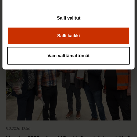
22.5.2026 9:00
Työaikaisella ruokailulla on väliä – lue vinkit
Salli valitut
jaksamista tukevaan terveelliseen syömiseen
Salli kaikki
TERVE JA HYVÄ TYÖELÄMÄ
Vain välttämättömät
9.2.2026 12:56