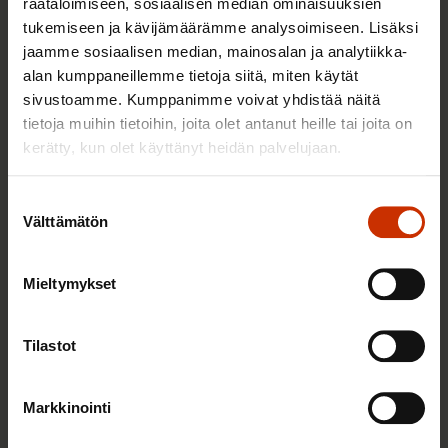
räätälöimiseen, sosiaalisen median ominaisuuksien
tukemiseen ja kävijämäärämme analysoimiseen. Lisäksi
jaamme sosiaalisen median, mainosalan ja analytiikka-
2.6.2026 11:00
alan kumppaneillemme tietoja siitä, miten käytät
Työmarkkinakeskusjärjestöt: Tuottava ja
sivustoamme. Kumppanimme voivat yhdistää näitä
hyvinvoiva työelämä on yhteinen asia
tietoja muihin tietoihin, joita olet antanut heille tai joita on
kerätty, kun olet käyttänyt heidän palvelujaan.
TERVE JA HYVÄ TYÖELÄMÄ
Suostumuksen
Välttämätön
valinta
Mieltymykset
Tilastot
Markkinointi