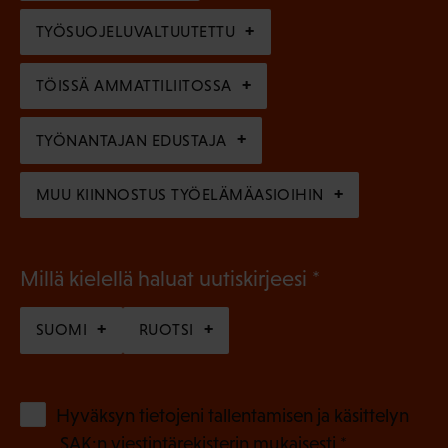
l
e
TYÖSUOJELUVALTUUTETTU
i
n
n
)
TÖISSÄ AMMATTILIITOSSA
e
n
TYÖNANTAJAN EDUSTAJA
)
MUU KIINNOSTUS TYÖELÄMÄASIOIHIN
(
Millä kielellä haluat uutiskirjeesi
P
SUOMI
RUOTSI
a
k
o
(
Hyväksyn tietojeni tallentamisen ja käsittelyn
P
l
SAK:n viestintärekisterin
mukaisesti *