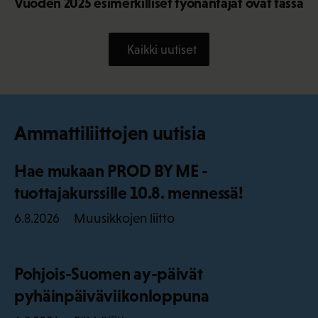
Vuoden 2025 esimerkilliset työnantajat ovat tässä
Kaikki uutiset
Ammattiliittojen uutisia
Hae mukaan PROD BY ME -
tuottajakurssille 10.8. mennessä!
Muusikkojen liitto
6.8.2026
Pohjois-Suomen ay-päivät
pyhäinpäiväviikonloppuna