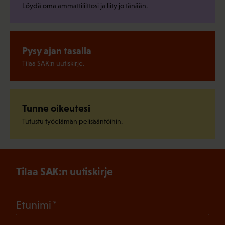
Löydä oma ammattiliittosi ja liity jo tänään.
Pysy ajan tasalla
Tilaa SAK:n uutiskirje.
Tunne oikeutesi
Tutustu työelämän pelisääntöihin.
Tilaa SAK:n uutiskirje
(Pakollinen)
Etunimi