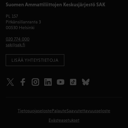
Suomen Ammattiliittojen Keskusjärjestö SAK
PL 157
Pitkänsillanranta 3
00530 Helsinki
020 774 000
sak@sak.fi
LISÄÄ YHTEYSTIETOJA
Tietosuojaseloste
Palaute
Saavutettavuusseloste
Evästeasetukset