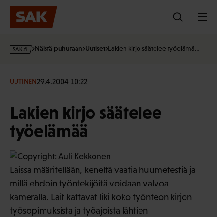
Hyppää
sisältöön
s
Näistä puhutaan
Uutiset
Lakien kirjo säätelee työelämä…
a
k
·
29.4.2004 10:22
UUTINEN
f
i
Lakien kirjo säätelee
työelämää
Laissa määritellään, keneltä vaatia huumetestiä ja
millä ehdoin työntekijöitä voidaan valvoa
kameralla. Lait kattavat liki koko työnteon kirjon
työsopimuksista ja työajoista lähtien