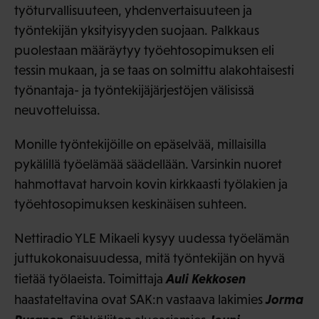
työturvallisuuteen, yhdenvertaisuuteen ja
työntekijän yksityisyyden suojaan. Palkkaus
puolestaan määräytyy työehtosopimuksen eli
tessin mukaan, ja se taas on solmittu alakohtaisesti
työnantaja- ja työntekijäjärjestöjen välisissä
neuvotteluissa.
Monille työntekijöille on epäselvää, millaisilla
pykälillä työelämää säädellään. Varsinkin nuoret
hahmottavat harvoin kovin kirkkaasti työlakien ja
työehtosopimuksen keskinäisen suhteen.
Nettiradio YLE Mikaeli kysyy uudessa työelämän
juttukokonaisuudessa, mitä työntekijän on hyvä
Auli Kekkosen
tietää työlaeista. Toimittaja
Jorma
haastateltavina ovat SAK:n vastaava lakimies