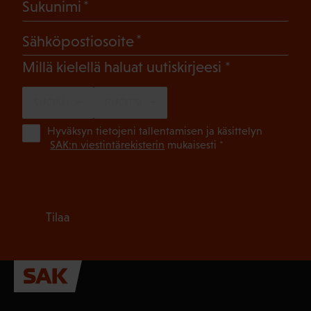
(Pakollinen)
Sukunimi
(Pakollinen)
Sähköpostiosoite
(Pakollinen)
Millä kielellä haluat uutiskirjeesi
SUOMI
RUOTSI
(Pa
Hyväksyn tietojeni tallentamisen ja käsittelyn
SAK:n viestintärekisterin
mukaisesti *
Tilaa