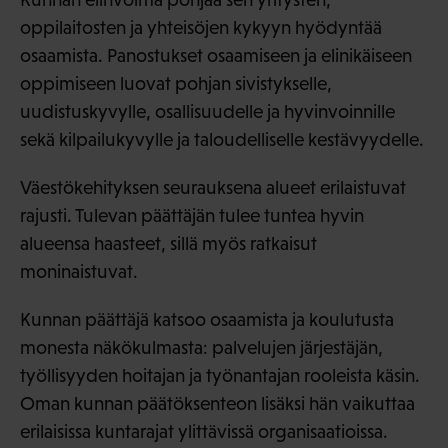
oppilaitosten ja yhteisöjen kykyyn hyödyntää
osaamista. Panostukset osaamiseen ja elinikäiseen
oppimiseen luovat pohjan sivistykselle,
uudistuskyvylle, osallisuudelle ja hyvinvoinnille
sekä kilpailukyvylle ja taloudelliselle kestävyydelle.
Väestökehityksen seurauksena alueet erilaistuvat
rajusti. Tulevan päättäjän tulee tuntea hyvin
alueensa haasteet, sillä myös ratkaisut
moninaistuvat.
Kunnan päättäjä katsoo osaamista ja koulutusta
monesta näkökulmasta: palvelujen järjestäjän,
työllisyyden hoitajan ja työnantajan rooleista käsin.
Oman kunnan päätöksenteon lisäksi hän vaikuttaa
erilaisissa kuntarajat ylittävissä organisaatioissa.