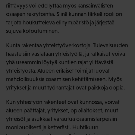
riittävyys voi edellyttää myös kansainvälisten
osaajien rekrytointia. Siinä kunnan tärkeä rooli on
tarjota houkutteleva elinympäristö ja järjestää
sujuva kotoutuminen.
Kunta rakentaa yhteistyöverkostoja. Tulevaisuuden
haasteisiin vastataan yhteistyöllä, ja ratkaisut voivat
yhä useammin löytyä kuntien rajat ylittävästä
yhteistyöstä. Alueen erilaiset toimijat luovat
mahdollisuuksia osaamisen kehittämiseen. Myös
yritykset ja muut työnantajat ovat paikkoja oppia.
Kun yhteistyön rakenteet ovat kunnossa, voivat
alueen päättäjät, yritykset, oppilaitokset, muut
yhteisöt ja asukkaat varautua osaamistarpeisiin
monipuolisesti ja ketterästi. Huhtikuun