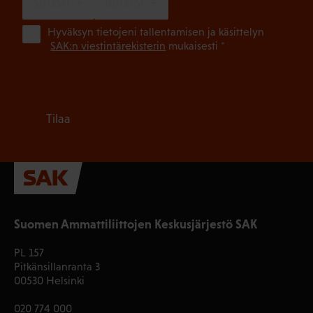
SUOMI
RUOTSI
(Pa
Hyväksyn tietojeni tallentamisen ja käsittelyn
SAK:n viestintärekisterin
mukaisesti *
Tilaa
Suomen Ammattiliittojen Keskusjärjestö SAK
PL 157
Pitkänsillanranta 3
00530 Helsinki
020 774 000