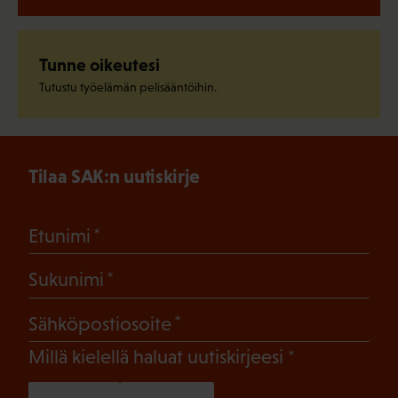
Tunne oikeutesi
Tutustu työelämän pelisääntöihin.
Tilaa SAK:n uutiskirje
(Pakollinen)
Etunimi
(Pakollinen)
Sukunimi
(Pakollinen)
Sähköpostiosoite
(Pakollinen)
Millä kielellä haluat uutiskirjeesi