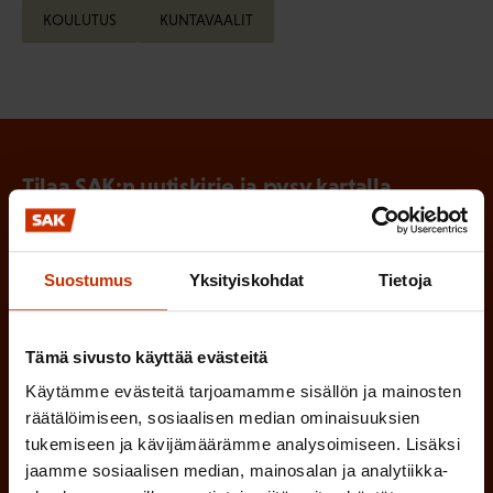
KOULUTUS
KUNTAVAALIT
Tilaa SAK:n uutiskirje ja pysy kartalla
tapahtumista
SAK:n uutiskirje tarjoaa viikottain tutkittua tietoa,
Suostumus
Yksityiskohdat
Tietoja
asiantuntijoiden näkemyksiä ja analyysejä.
Tämä sivusto käyttää evästeitä
Käytämme evästeitä tarjoamamme sisällön ja mainosten
räätälöimiseen, sosiaalisen median ominaisuuksien
(
Etunimi
tukemiseen ja kävijämäärämme analysoimiseen. Lisäksi
P
jaamme sosiaalisen median, mainosalan ja analytiikka-