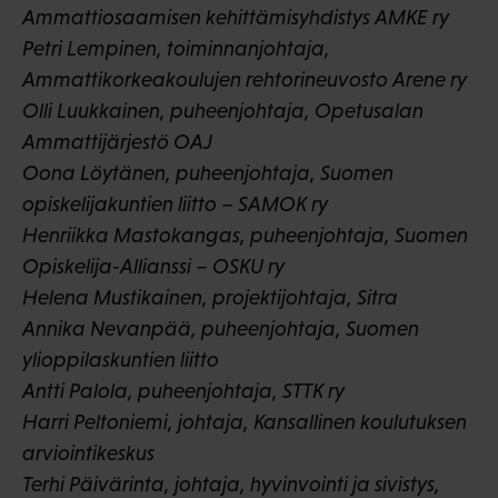
Ammattiosaamisen kehittämisyhdistys AMKE ry
Petri Lempinen, toiminnanjohtaja,
Ammattikorkeakoulujen rehtorineuvosto Arene ry
Olli Luukkainen, puheenjohtaja, Opetusalan
Ammattijärjestö OAJ
Oona Löytänen, puheenjohtaja, Suomen
opiskelijakuntien liitto – SAMOK ry
Henriikka Mastokangas, puheenjohtaja, Suomen
Opiskelija-Allianssi – OSKU ry
Helena Mustikainen, projektijohtaja, Sitra
Annika Nevanpää, puheenjohtaja, Suomen
ylioppilaskuntien liitto
Antti Palola, puheenjohtaja, STTK ry
Harri Peltoniemi, johtaja, Kansallinen koulutuksen
arviointikeskus
Terhi Päivärinta, johtaja, hyvinvointi ja sivistys,