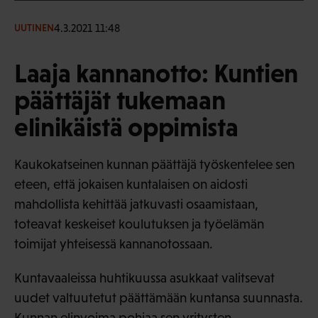
4.3.2021 11:48
UUTINEN
Laaja kannanotto: Kuntien
päättäjät tukemaan
elinikäistä oppimista
Kaukokatseinen kunnan päättäjä työskentelee sen
eteen, että jokaisen kuntalaisen on aidosti
mahdollista kehittää jatkuvasti osaamistaan,
toteavat keskeiset koulutuksen ja työelämän
toimijat yhteisessä kannanotossaan.
Kuntavaaleissa huhtikuussa asukkaat valitsevat
uudet valtuutetut päättämään kuntansa suunnasta.
Kunnan elinvoima pohjaa sen yritysten,