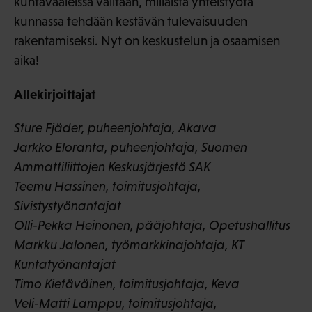
kuntavaaleissa valitaan, millaista yhteistyötä
kunnassa tehdään kestävän tulevaisuuden
rakentamiseksi. Nyt on keskustelun ja osaamisen
aika!
Allekirjoittajat
Sture Fjäder, puheenjohtaja, Akava
Jarkko Eloranta, puheenjohtaja, Suomen
Ammattiliittojen Keskusjärjestö SAK
Teemu Hassinen, toimitusjohtaja,
Sivistystyönantajat
Olli-Pekka Heinonen, pääjohtaja, Opetushallitus
Markku Jalonen, työmarkkinajohtaja, KT
Kuntatyönantajat
Timo Kietäväinen, toimitusjohtaja, Keva
Veli-Matti Lamppu, toimitusjohtaja,