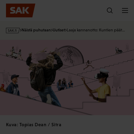
Hyppää
sisältöön
s
Näistä puhutaan
Uutiset
Laaja kannanotto: Kuntien päät…
a
k
·
f
i
Kuva: Topias Dean / Sitra