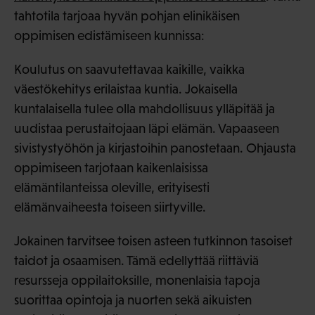
tahtotila tarjoaa hyvän pohjan elinikäisen
oppimisen edistämiseen kunnissa:
Koulutus on saavutettavaa kaikille, vaikka
väestökehitys erilaistaa kuntia. Jokaisella
kuntalaisella tulee olla mahdollisuus ylläpitää ja
uudistaa perustaitojaan läpi elämän. Vapaaseen
sivistystyöhön ja kirjastoihin panostetaan. Ohjausta
oppimiseen tarjotaan kaikenlaisissa
elämäntilanteissa oleville, erityisesti
elämänvaiheesta toiseen siirtyville.
Jokainen tarvitsee toisen asteen tutkinnon tasoiset
taidot ja osaamisen. Tämä edellyttää riittäviä
resursseja oppilaitoksille, monenlaisia tapoja
suorittaa opintoja ja nuorten sekä aikuisten