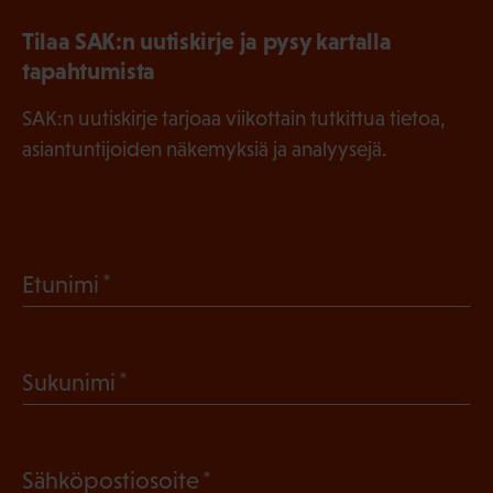
Tilaa SAK:n uutiskirje ja pysy kartalla
tapahtumista
SAK:n uutiskirje tarjoaa viikottain tutkittua tietoa,
asiantuntijoiden näkemyksiä ja analyysejä.
(
Etunimi
P
a
(
Sukunimi
k
P
o
a
l
(
Sähköpostiosoite
k