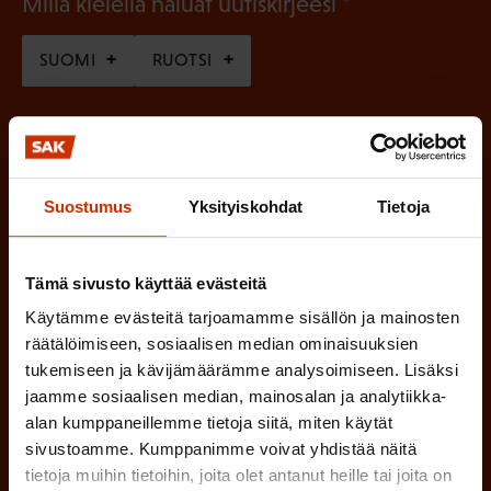
(
Millä kielellä haluat uutiskirjeesi
P
SUOMI
RUOTSI
a
k
o
(
Hyväksyn tietojeni tallentamisen ja käsittelyn
P
l
SAK:n viestintärekisterin
mukaisesti *
Suostumus
Yksityiskohdat
Tietoja
a
l
k
i
o
Tämä sivusto käyttää evästeitä
n
l
Käytämme evästeitä tarjoamamme sisällön ja mainosten
e
l
räätälöimiseen, sosiaalisen median ominaisuuksien
i
n
tukemiseen ja kävijämäärämme analysoimiseen. Lisäksi
n
)
jaamme sosiaalisen median, mainosalan ja analytiikka-
e
alan kumppaneillemme tietoja siitä, miten käytät
n
sivustoamme. Kumppanimme voivat yhdistää näitä
)
tietoja muihin tietoihin, joita olet antanut heille tai joita on