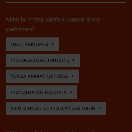
l
P
o
i
a
l
Mikä tai mitkä näistä kuvaavat sinua
n
k
l
parhaiten?
e
o
i
n
l
LUOTTAMUSMIES
n
)
l
e
TYÖSUOJELUVALTUUTETTU
i
n
n
)
TÖISSÄ AMMATTILIITOSSA
e
n
TYÖNANTAJAN EDUSTAJA
)
MUU KIINNOSTUS TYÖELÄMÄASIOIHIN