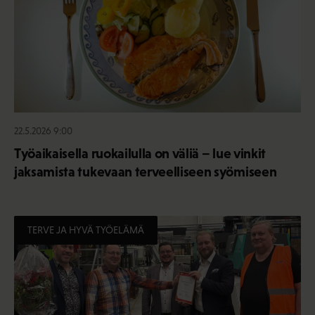
22.5.2026 9:00
Työaikaisella ruokailulla on väliä – lue vinkit
jaksamista tukevaan terveelliseen syömiseen
TERVE JA HYVÄ TYÖELÄMÄ