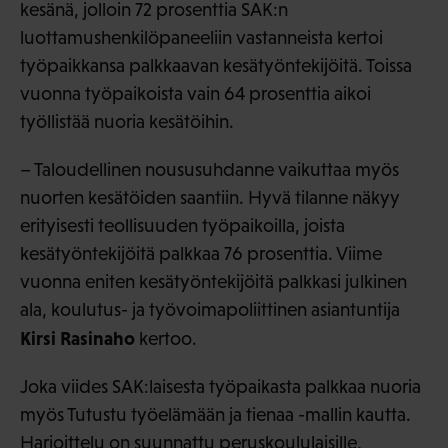
kesänä, jolloin 72 prosenttia SAK:n
luottamushenkilöpaneeliin vastanneista kertoi
työpaikkansa palkkaavan kesätyöntekijöitä. Toissa
vuonna työpaikoista vain 64 prosenttia aikoi
työllistää nuoria kesätöihin.
– Taloudellinen noususuhdanne vaikuttaa myös
nuorten kesätöiden saantiin. Hyvä tilanne näkyy
erityisesti teollisuuden työpaikoilla, joista
kesätyöntekijöitä palkkaa 76 prosenttia. Viime
vuonna eniten kesätyöntekijöitä palkkasi julkinen
ala, koulutus- ja työvoimapoliittinen asiantuntija
Kirsi Rasinaho
kertoo.
Joka viides SAK:laisesta työpaikasta palkkaa nuoria
myös Tutustu työelämään ja tienaa -mallin kautta.
Harjoittelu on suunnattu peruskoululaisille,