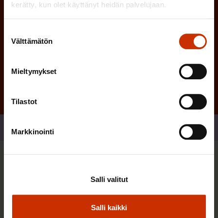
kerätty, kun olet käyttänyt heidän palvelujaan.
Suostumuksen
Välttämätön
valinta
Tilaa
Mieltymykset
Tilastot
Jaa
Markkinointi
Sinua saattaa myös kiinnostaa
Salli valitut
TERVE JA HYVÄ TYÖELÄMÄ
Salli kaikki