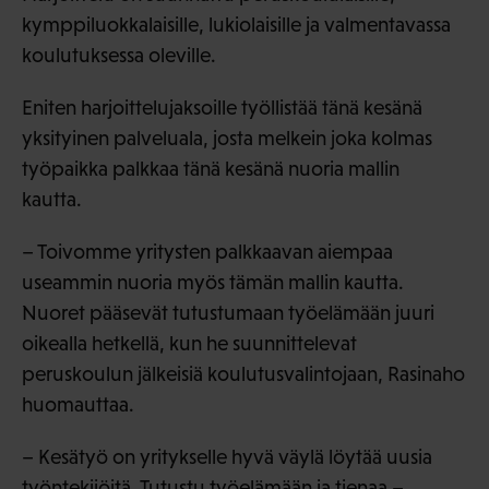
kymppiluokkalaisille, lukiolaisille ja valmentavassa
koulutuksessa oleville.
Eniten harjoittelujaksoille työllistää tänä kesänä
yksityinen palveluala, josta melkein joka kolmas
työpaikka palkkaa tänä kesänä nuoria mallin
kautta.
– Toivomme yritysten palkkaavan aiempaa
useammin nuoria myös tämän mallin kautta.
Nuoret pääsevät tutustumaan työelämään juuri
oikealla hetkellä, kun he suunnittelevat
peruskoulun jälkeisiä koulutusvalintojaan, Rasinaho
huomauttaa.
– Kesätyö on yritykselle hyvä väylä löytää uusia
työntekijöitä. Tutustu työelämään ja tienaa –