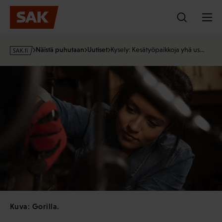
Hyppää
sisältöön
s
Näistä puhutaan
Uutiset
Kysely: Kesätyöpaikkoja yhä us…
a
k
·
f
i
Kuva: Gorilla.