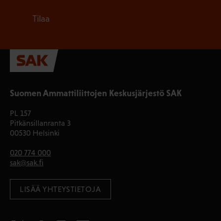
Tilaa
Suomen Ammattiliittojen Keskusjärjestö SAK
PL 157
Pitkänsillanranta 3
00530 Helsinki
020 774 000
sak@sak.fi
LISÄÄ YHTEYSTIETOJA