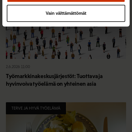
Vain välttämättömät
2.6.2026 11:00
Työmarkkinakeskusjärjestöt: Tuottava ja
hyvinvoiva työelämä on yhteinen asia
TERVE JA HYVÄ TYÖELÄMÄ