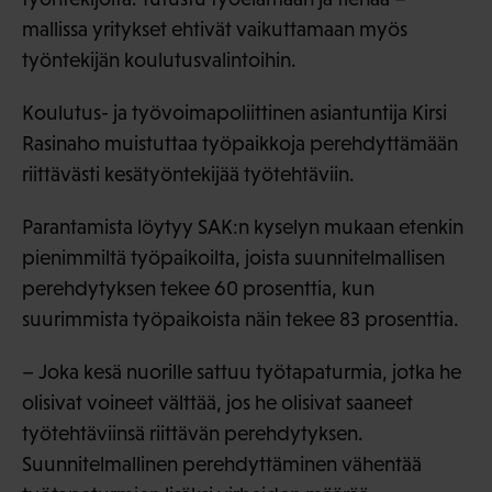
mallissa yritykset ehtivät vaikuttamaan myös
työntekijän koulutusvalintoihin.
Koulutus- ja työvoimapoliittinen asiantuntija Kirsi
Rasinaho muistuttaa työpaikkoja perehdyttämään
riittävästi kesätyöntekijää työtehtäviin.
Parantamista löytyy SAK:n kyselyn mukaan etenkin
pienimmiltä työpaikoilta, joista suunnitelmallisen
perehdytyksen tekee 60 prosenttia, kun
suurimmista työpaikoista näin tekee 83 prosenttia.
– Joka kesä nuorille sattuu työtapaturmia, jotka he
olisivat voineet välttää, jos he olisivat saaneet
työtehtäviinsä riittävän perehdytyksen.
Suunnitelmallinen perehdyttäminen vähentää