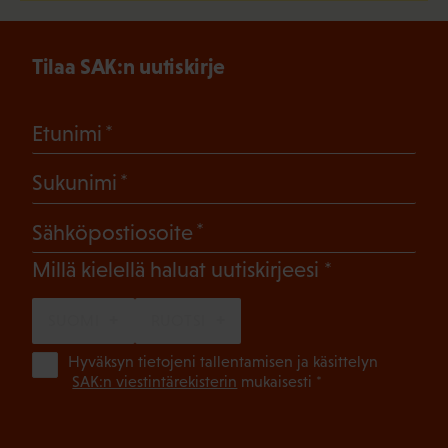
Tilaa SAK:n uutiskirje
(Pakollinen)
Etunimi
(Pakollinen)
Sukunimi
(Pakollinen)
Sähköpostiosoite
(Pakollinen)
Millä kielellä haluat uutiskirjeesi
SUOMI
RUOTSI
(Pa
Hyväksyn tietojeni tallentamisen ja käsittelyn
SAK:n viestintärekisterin
mukaisesti *