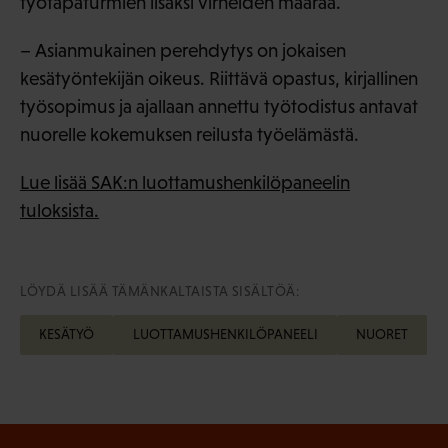
työtapaturmien lisäksi virheiden määrää.
– Asianmukainen perehdytys on jokaisen
kesätyöntekijän oikeus. Riittävä opastus, kirjallinen
työsopimus ja ajallaan annettu työtodistus antavat
nuorelle kokemuksen reilusta työelämästä.
Lue lisää SAK:n luottamushenkilöpaneelin
tuloksista.
LÖYDÄ LISÄÄ TÄMÄNKALTAISTA SISÄLTÖÄ:
KESÄTYÖ
LUOTTAMUSHENKILÖPANEELI
NUORET