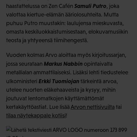
Samuli Putro
haastattelussa on Zen Cafén
, joka
valottaa kiertue-elämän ääriolosuhteita. Mutta
puhuu Putro muustakin: laulujensa mieskuvasta,
omasta keskiluokkaistumisestaan, elokuvamusiikin
teosta ja yhtyeensä tiimihengestä.
Vuoden kolmas Arvo aloittaa myös kirjoitussarjan,
Markus Nabbin
jossa seurataan
opintaivalta
metallialan ammattilaiseksi. Lisäksi lehti tiedustelee
Erkki Tuomiojan
ulkoministeri
tärkeintä arvoa,
utelee nuorten eläkehaaveista ja kysyy, mihin
joutuvat lentomatkojen käyttämättömät
kertakäyttöastiat. Lue lisää
Arvon nettisivuilta
tai
tilaa näytekappale kotiisi
!