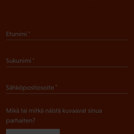
(
Etunimi
P
a
(
Sukunimi
k
P
o
a
l
(
Sähköpostiosoite
k
l
P
o
i
a
l
Mikä tai mitkä näistä kuvaavat sinua
n
k
l
parhaiten?
e
o
i
n