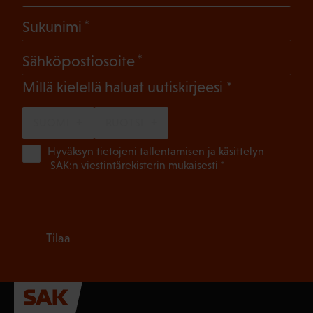
(Pakollinen)
Sukunimi
(Pakollinen)
Sähköpostiosoite
(Pakollinen)
Millä kielellä haluat uutiskirjeesi
SUOMI
RUOTSI
(Pa
Hyväksyn tietojeni tallentamisen ja käsittelyn
SAK:n viestintärekisterin
mukaisesti *
Tilaa