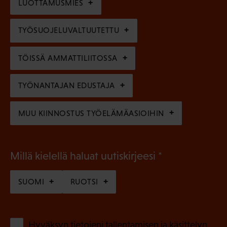
l
LUOTTAMUSMIES
n
)
l
e
TYÖSUOJELUVALTUUTETTU
i
n
n
)
TÖISSÄ AMMATTILIITOSSA
e
n
TYÖNANTAJAN EDUSTAJA
)
MUU KIINNOSTUS TYÖELÄMÄASIOIHIN
(
Millä kielellä haluat uutiskirjeesi
P
SUOMI
RUOTSI
a
k
o
(
Hyväksyn tietojeni tallentamisen ja käsittelyn