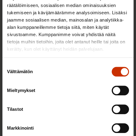
räätälöimiseen, sosiaalisen median ominaisuuksien
tukemiseen ja kävijämäärämme analysoimiseen. Lisäksi
jaamme sosiaalisen median, mainosalan ja analytiikka-
2.6.2026 11:00
alan kumppaneillemme tietoja siitä, miten käytät
Työmarkkinakeskusjärjestöt: Tuottava ja
sivustoamme. Kumppanimme voivat yhdistää näitä
hyvinvoiva työelämä on yhteinen asia
tietoja muihin tietoihin, joita olet antanut heille tai joita on
kerätty, kun olet käyttänyt heidän palvelujaan.
Suostumuksen
TERVE JA HYVÄ TYÖELÄMÄ
Välttämätön
valinta
Mieltymykset
Tilastot
Markkinointi