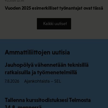
9.2.2026 12:56
Vuoden 2025 esimerkilliset työnantajat ovat tässä
Kaikki uutiset
Ammattiliittojen uutisia
Jauhopölyä vähennetään teknisillä
ratkaisuilla ja työmenetelmillä
Ajankohtaista – SEL
7.8.2026
Tallenna kurssitodistuksesi Telmosta
14.8. mennessä