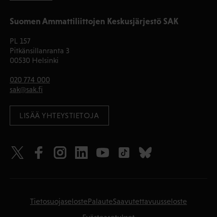
Suomen Ammattiliittojen Keskusjärjestö SAK
PL 157
Pitkänsillanranta 3
00530 Helsinki
020 774 000
sak@sak.fi
LISÄÄ YHTEYSTIETOJA
Tietosuojaseloste
Palaute
Saavutettavuusseloste