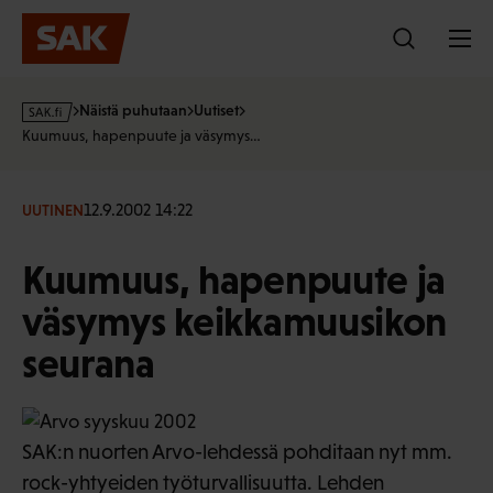
Hyppää
sisältöön
s
Näistä puhutaan
Uutiset
a
Kuumuus, hapenpuute ja väsymys…
k
·
f
12.9.2002 14:22
UUTINEN
i
Kuumuus, hapenpuute ja
väsymys keikkamuusikon
seurana
SAK:n nuorten Arvo-lehdessä pohditaan nyt mm.
rock-yhtyeiden työturvallisuutta. Lehden