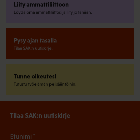
Liity ammattiliittoon
Löydä oma ammattiliittosi ja liity jo tänään.
Pysy ajan tasalla
Tilaa SAK:n uutiskirje.
Tunne oikeutesi
Tutustu työelämän pelisääntöihin.
Tilaa SAK:n uutiskirje
(Pakollinen)
Etunimi