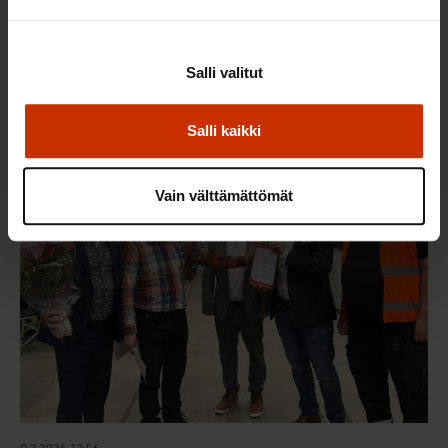
22.5.2026 9:00
Työaikaisella ruokailulla on väliä – lue vinkit
Salli valitut
jaksamista tukevaan terveelliseen syömiseen
Salli kaikki
TERVE JA HYVÄ TYÖELÄMÄ
Vain välttämättömät