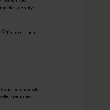
rota koskevassa
iselle, kun yritys
i Turun lentoasemalla
ollisin perustein