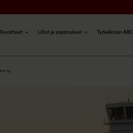
o
Tavoitteet
Liitot ja sopimukset
Työelämän ABC
otun ty…