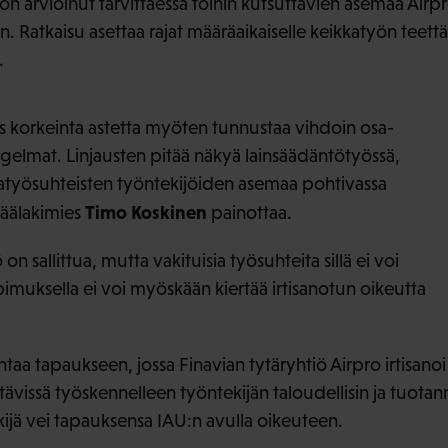
on arvioinut tarvittaessa töihin kutsuttavien asemaa Airp
Ratkaisu asettaa rajat määräaikaiselle keikkatyön teettäm
.
 korkeinta astetta myöten tunnustaa vihdoin osa-
gelmat. Linjausten pitää näkyä lainsäädäntötyössä,
latyösuhteisten työntekijöiden asemaa pohtivassa
Timo Koskinen
äälakimies
painottaa.
on sallittua, mutta vakituisia työsuhteita sillä ei voi
imuksella ei voi myöskään kiertää irtisanotun oikeutta
ntaa tapaukseen, jossa Finavian tytäryhtiö Airpro irtisano
vissä työskennelleen työntekijän taloudellisin ja tuotann
kijä vei tapauksensa IAU:n avulla oikeuteen.