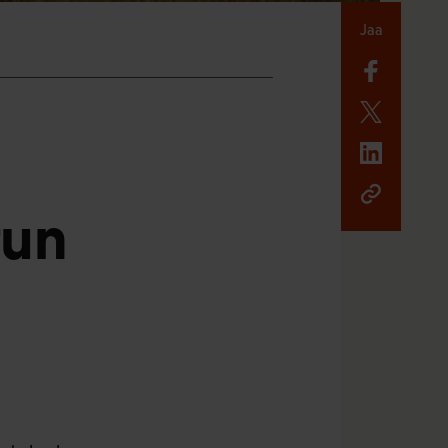
Jaa
tun