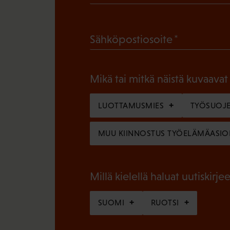
P
a
(
Sähköpostiosoite
k
P
o
a
l
Mikä tai mitkä näistä kuvaavat
k
l
o
LUOTTAMUSMIES
TYÖSUOJE
i
l
n
MUU KIINNOSTUS TYÖELÄMÄASIO
l
e
i
n
n
Millä kielellä haluat uutiskirjee
)
e
SUOMI
RUOTSI
n
)