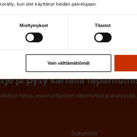
n kerätty, kun olet käyttänyt heidän palvelujaan.
AU:n uutinen
Mieltymykset
Tilastot
Vain välttämättömät
irje ja pysy kartalla tapahtumi
tutkittua tietoa, asiantuntijoiden näkemyksiä ja analyysejä.
(
Sukunimi