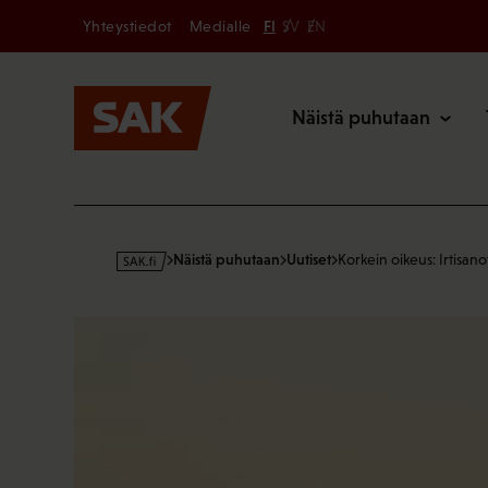
Secondary
Hyppää
Yhteystiedot
Medialle
FI
SV
EN
sisältöön
Päävalikk
Näistä puhutaan
s
Näistä puhutaan
Uutiset
Korkein oikeus: Irtisan
a
k
·
f
i