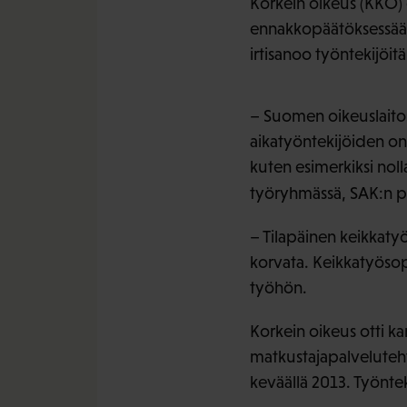
Korkein oikeus (KKO) 
ennakkopäätöksessään. 
irtisanoo työntekijöitä
– Suomen oikeuslaitos
aikatyöntekijöiden on
kuten esimerkiksi nol
työryhmässä, SAK:n p
– Tilapäinen keikkatyö 
korvata. Keikkatyösop
työhön.
Korkein oikeus otti ka
matkustajapalvelutehtä
keväällä 2013. Työnte