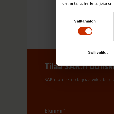
olet antanut heille tai joita o
Ilmailualan unionin I
Suostumuksen
Välttämätön
valinta
Salli valitut
Tilaa SAK:n uutisk
SAK:n uutiskirje tarjoaa viikottain 
(
Etunimi