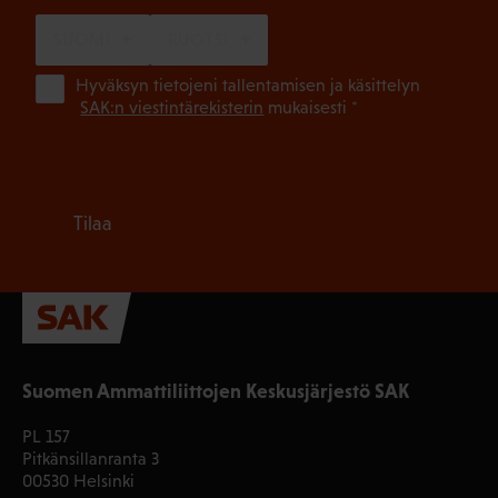
SUOMI
RUOTSI
(Pa
Hyväksyn tietojeni tallentamisen ja käsittelyn
SAK:n viestintärekisterin
mukaisesti *
Tilaa
Suomen Ammattiliittojen Keskusjärjestö SAK
PL 157
Pitkänsillanranta 3
00530 Helsinki