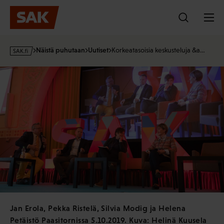
Hyppää
sisältöön
s
Näistä puhutaan
Uutiset
Korkeatasoisia keskusteluja &a…
a
k
·
f
i
Jan Erola, Pekka Ristelä, Silvia Modig ja Helena
Petäistö Paasitornissa 5.10.2019. Kuva: Helinä Kuusela