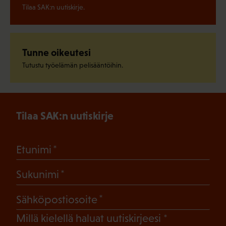
Tilaa SAK:n uutiskirje.
Tunne oikeutesi
Tutustu työelämän pelisääntöihin.
Tilaa SAK:n uutiskirje
(Pakollinen)
Etunimi
(Pakollinen)
Sukunimi
(Pakollinen)
Sähköpostiosoite
(Pakollinen)
Millä kielellä haluat uutiskirjeesi