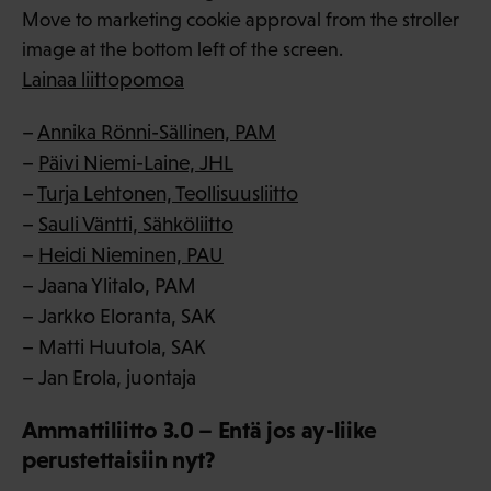
Move to marketing cookie approval from the stroller
image at the bottom left of the screen.
Lainaa liittopomoa
–
Annika Rönni-Sällinen, PAM
–
Päivi Niemi-Laine, JHL
–
Turja Lehtonen, Teollisuusliitto
–
Sauli Väntti, Sähköliitto
–
Heidi Nieminen, PAU
– Jaana Ylitalo, PAM
– Jarkko Eloranta, SAK
– Matti Huutola, SAK
– Jan Erola, juontaja
Ammattiliitto 3.0 – Entä jos ay-liike
perustettaisiin nyt?