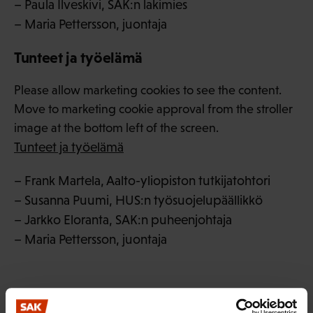
– Paula Ilveskivi, SAK:n lakimies
– Maria Pettersson, juontaja
Tunteet ja työelämä
Please allow marketing cookies to see the content.
Move to marketing cookie approval from the stroller
image at the bottom left of the screen.
Tunteet ja työelämä
– Frank Martela, Aalto-yliopiston tutkijatohtori
– Susanna Puumi, HUS:n työsuojelupäällikkö
– Jarkko Eloranta, SAK:n puheenjohtaja
– Maria Pettersson, juontaja
LÖYDÄ LISÄÄ TÄMÄNKALTAISTA SISÄLTÖÄ: