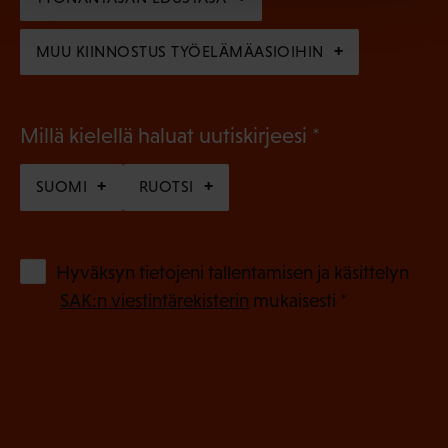
)
MUU KIINNOSTUS TYÖELÄMÄASIOIHIN
(
Millä kielellä haluat uutiskirjeesi
P
SUOMI
RUOTSI
a
k
o
(
Hyväksyn tietojeni tallentamisen ja käsittelyn
P
l
SAK:n viestintärekisterin
mukaisesti *
a
l
k
i
o
n
l
e
l