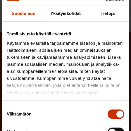
TULEVAISUUS TÄNÄÄN
Suostumus
Yksityiskohdat
Tietoja
Tämä sivusto käyttää evästeitä
Käytämme evästeitä tarjoamamme sisällön ja mainosten
Tilaa SAK:n uutiskirje ja pysy kartalla
räätälöimiseen, sosiaalisen median ominaisuuksien
tapahtumista
tukemiseen ja kävijämäärämme analysoimiseen. Lisäksi
jaamme sosiaalisen median, mainosalan ja analytiikka-
SAK:n uutiskirje tarjoaa viikottain tutkittua tietoa,
alan kumppaneillemme tietoja siitä, miten käytät
asiantuntijoiden näkemyksiä ja analyysejä.
sivustoamme. Kumppanimme voivat yhdistää näitä
tietoja muihin tietoihin, joita olet antanut heille tai joita on
kerätty, kun olet käyttänyt heidän palvelujaan.
Suostumuksen
(
Etunimi
Välttämätön
valinta
P