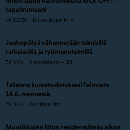
Ilmoittaudu Kasvuliikkeitä KICK OFF! -
tapahtumaan!
Muusikkojen liitto
10.8.2026
Jauhopölyä vähennetään teknisillä
ratkaisuilla ja työmenetelmillä
Ajankohtaista – SEL
7.8.2026
Tallenna kurssitodistuksesi Telmosta
14.8. mennessä
Teollisuusliitto
7.8.2026
Muusikkojen liiton residenssihaku alkaa