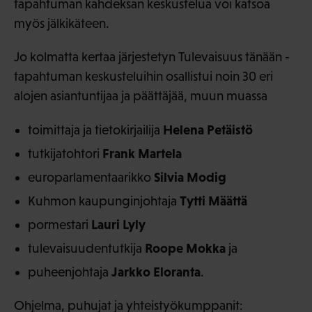
tapahtuman kahdeksan keskustelua voi katsoa
myös jälkikäteen.
Jo kolmatta kertaa järjestetyn Tulevaisuus tänään -
tapahtuman keskusteluihin osallistui noin 30 eri
alojen asiantuntijaa ja päättäjää, muun muassa
Helena Petäistö
toimittaja ja tietokirjailija
Frank Martela
tutkijatohtori
Silvia Modig
europarlamentaarikko
Tytti Määttä
Kuhmon kaupunginjohtaja
Lauri Lyly
pormestari
Roope Mokka
tulevaisuudentutkija
ja
Jarkko Eloranta
puheenjohtaja
.
Ohjelma, puhujat ja yhteistyökumppanit: