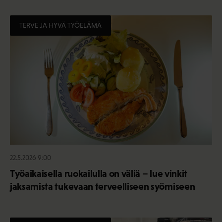
TERVE JA HYVÄ TYÖELÄMÄ
22.5.2026 9:00
Työaikaisella ruokailulla on väliä – lue vinkit
jaksamista tukevaan terveelliseen syömiseen