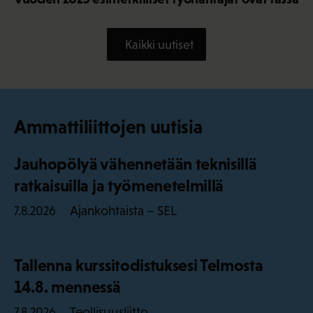
Kaikki uutiset
Ammattiliittojen uutisia
Jauhopölyä vähennetään teknisillä
ratkaisuilla ja työmenetelmillä
Ajankohtaista – SEL
7.8.2026
Tallenna kurssitodistuksesi Telmosta
14.8. mennessä
Teollisuusliitto
7.8.2026