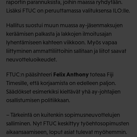
raportin parannuksista, joihin maassa ryhdytään.
Lisäksi FTUC on peruuttamassa valituksensa ILO:lle.
Hallitus suostui muun muassa ay-jäsenmaksujen
keräämisen palkasta ja lakkojen ilmoitusajan
lyhentämiseen kahteen viikkoon. Myös vapaa
liittyminen ammattiliittoihin sallitaan ja liitot saavat
neuvotteluoikeudet.
Felix Anthony
FTUC:n pääsihteeri
toteaa Fiji
Timesille, että korjaamista on edelleen paljon.
Säädökset esimerkiksi kieltävät yhä ay-johtajien
osallistumisen politiikkaan.
– Tärkeintä on kuitenkin sopimusneuvottelujen
salliminen. Nyt FTUC keskittyy työehtosopimusten
aikaansaamiseen, loput asiat tulevat myöhemmin.