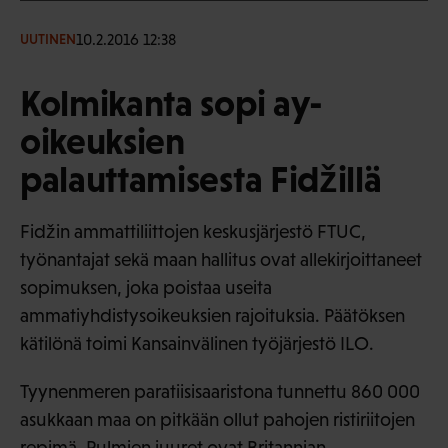
10.2.2016 12:38
UUTINEN
Kolmikanta sopi ay-
oikeuksien
palauttamisesta Fidžillä
Fidžin ammattiliittojen keskusjärjestö FTUC,
työnantajat sekä maan hallitus ovat allekirjoittaneet
sopimuksen, joka poistaa useita
ammatiyhdistysoikeuksien rajoituksia. Päätöksen
kätilönä toimi Kansainvälinen työjärjestö ILO.
Tyynenmeren paratiisisaaristona tunnettu 860 000
asukkaan maa on pitkään ollut pahojen ristiriitojen
repimä. Pulmien juuret ovat Britannian