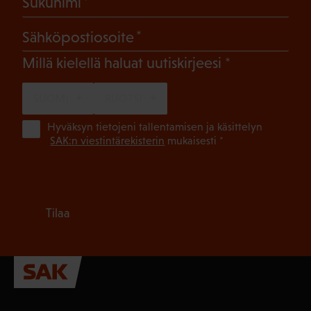
(Pakollinen)
Sukunimi
(Pakollinen)
Sähköpostiosoite
(Pakollinen)
Millä kielellä haluat uutiskirjeesi
SUOMI
RUOTSI
(Pa
Hyväksyn tietojeni tallentamisen ja käsittelyn
SAK:n viestintärekisterin
mukaisesti *
Tilaa