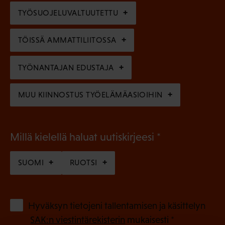
l
e
TYÖSUOJELUVALTUUTETTU
i
n
n
)
TÖISSÄ AMMATTILIITOSSA
e
n
TYÖNANTAJAN EDUSTAJA
)
MUU KIINNOSTUS TYÖELÄMÄASIOIHIN
(
Millä kielellä haluat uutiskirjeesi
P
SUOMI
RUOTSI
a
k
o
(
Hyväksyn tietojeni tallentamisen ja käsittelyn
P
l
SAK:n viestintärekisterin
mukaisesti *