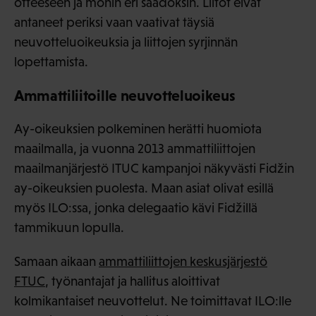
otteeseen ja monin eri säädöksin. Liitot eivät
antaneet periksi vaan vaativat täysiä
neuvotteluoikeuksia ja liittojen syrjinnän
lopettamista.
Ammattiliitoille neuvotteluoikeus
Ay-oikeuksien polkeminen herätti huomiota
maailmalla, ja vuonna 2013 ammattiliittojen
maailmanjärjestö ITUC kampanjoi näkyvästi Fidžin
ay-oikeuksien puolesta. Maan asiat olivat esillä
myös ILO:ssa, jonka delegaatio kävi Fidžillä
tammikuun lopulla.
Samaan aikaan
ammattiliittojen keskusjärjestö
FTUC
, työnantajat ja hallitus aloittivat
kolmikantaiset neuvottelut. Ne toimittavat ILO:lle