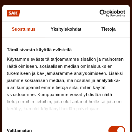
a
l
k
i
o
n
l
Suostumus
Yksityiskohdat
Tietoja
e
l
i
n
Tämä sivusto käyttää evästeitä
n
)
e
Käytämme evästeitä tarjoamamme sisällön ja mainosten
räätälöimiseen, sosiaalisen median ominaisuuksien
n
tukemiseen ja kävijämäärämme analysoimiseen. Lisäksi
)
jaamme sosiaalisen median, mainosalan ja analytiikka-
alan kumppaneillemme tietoja siitä, miten käytät
sivustoamme. Kumppanimme voivat yhdistää näitä
tietoja muihin tietoihin, joita olet antanut heille tai joita on
kerätty, kun olet käyttänyt heidän palvelujaan.
Tilaa
Suostumuksen
Välttämätön
valinta