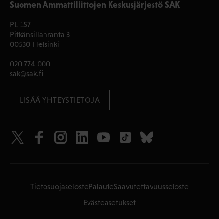
Suomen Ammattiliittojen Keskusjärjestö SAK
PL 157
Pitkänsillanranta 3
00530 Helsinki
020 774 000
sak@sak.fi
LISÄÄ YHTEYSTIETOJA
Tietosuojaseloste
Palaute
Saavutettavuusseloste
Evästeasetukset