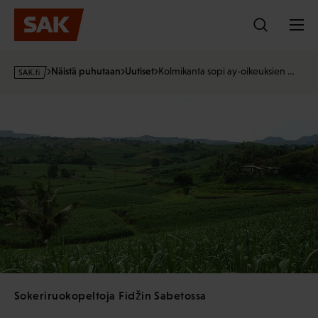
Hyppää
sisältöön
s
Näistä puhutaan
Uutiset
Kolmikanta sopi ay-oikeuksien …
a
k
·
f
i
Sokeriruokopeltoja Fidžin Sabetossa