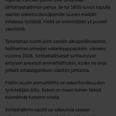
siirtomaahallinnon perua. Se toi 1800-luvun lopulla
saarten sokeriruokoviljelmille suuren määrän
intialaisia työläisiä. Heitä oli enimmillään yli puolet
väestöstä.
Työvoiman tuonti johti useisiin alkuperäisväestön
hallitseman armeijan vallankaappauksiin, viimeksi
vuonna 2006. Sotilashallitukset suhtautuivat
erityisen ankarasti ammattiliittoihin, koska ne ovat
pitkälti intialaisperäisen väestön johtamia.
Fidžin suurin ammattiliitto on sokeriteollisuuden
työntekijäin liitto. Sokeri on maan toinen tärkeä
tulonlähde turismin ohella.
Sotilashallinto rajoitti ay-oikeuksia useaan