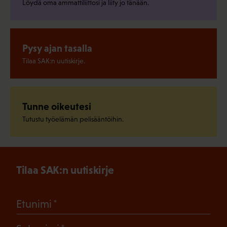
Löydä oma ammattiliittosi ja liity jo tänään.
Pysy ajan tasalla
Tilaa SAK:n uutiskirje.
Tunne oikeutesi
Tutustu työelämän pelisääntöihin.
Tilaa SAK:n uutiskirje
(Pakollinen)
Etunimi