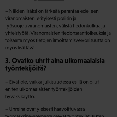
– Näiden lisäksi on tärkeää parantaa edelleen
viranomaisten, erityisesti poliisin ja
työsuojeluviranomaisten, välistä tiedonkulkua ja
yhteistyötä. Viranomaisten tiedonsaantioikeuksia ja
toisaalta myös tietojen ilmoittamisvelvollisuutta on
myös lisättävä.
3. Ovatko uhrit aina ulkomaalaisia
työntekijöitä?
– Eivät ole, vaikka julkisuudessa esillä on ollut
eniten ulkomaalaisten työntekijöiden
hyväksikäyttö.
– Uhreina ovat yleisesti haavoittuvassa
työmarkkina-asemassa olevat työntekijät, kuten