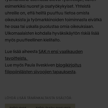
esimerkiksi nuoret ja osatyökykyiset. Yhteistä
uhreille on, että heiltä puuttuu tietoa omista
oikeuksista ja työmarkkinoiden toiminnasta eivätkä
he osaa tai uskalla puolustaa omia oikeuksiaan.
Ulkomaalaisten kohdalla hyväksikäytön riskiä lisää
myös puutteellinen kielitaito.
Lue lisää aiheesta
SAK:n ensi vaalikauden
tavoitteista.
Lue myös Paula Ilveskiven
blogikirjoitus
filippiiniläisten siivoojien tapauksesta
.
LÖYDÄ LISÄÄ TÄMÄNKALTAISTA SISÄLTÖÄ: