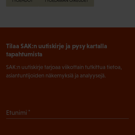
TYÖEHDOT
TYÖELÄMÄN OIKEUDET
Tilaa SAK:n uutiskirje ja pysy kartalla
tapahtumista
SAK:n uutiskirje tarjoaa viikottain tutkittua tietoa,
asiantuntijoiden näkemyksiä ja analyysejä.
(
Etunimi
P
a