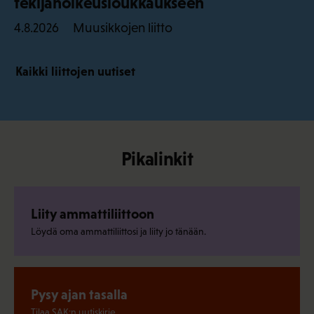
tekijänoikeusloukkaukseen
Muusikkojen liitto
4.8.2026
Kaikki liittojen uutiset
Pikalinkit
Liity ammattiliittoon
Löydä oma ammattiliittosi ja liity jo tänään.
Pysy ajan tasalla
Tilaa SAK:n uutiskirje.