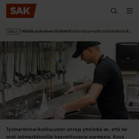
Hyppää
sisältöön
s
Näistä puhutaan
Uutiset
Kolme kysymystä työmarkkinarik…
a
k
·
f
i
Työmarkkinarikollisuuden uhreja yhdistää se, että he
ovat työmarkkinoilla haavoittuvassa asemassa. Kuva