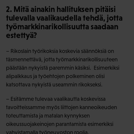
2. Mitä ainakin hallituksen pitäisi
tulevalla vaalikaudella tehdä, jotta
työmarkkinarikollisuutta saadaan
estettyä?
– Rikoslain työrikoksia koskevia säännöksiä on
täsmennettävä, jotta työmarkkinarikollisuuteen
päästään nykyistä paremmin käsiksi. Esimerkiksi
alipalkkaus ja työehtojen polkeminen olisi
katsottava nykyistä useammin rikokseksi.
– Esitämme tulevaa vaalikautta koskevissa
tavoitteissamme myös liittojen kanneoikeuden
toteuttamista ja matalan kynnyksen
oikeussuojakeinojen parantamista esimerkiksi
vahvistamalla
työneuvoston
roolia.