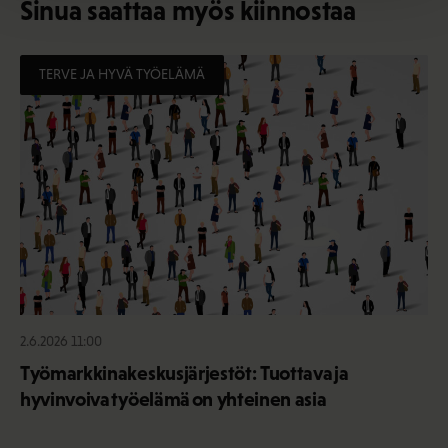
Sinua saattaa myös kiinnostaa
TERVE JA HYVÄ TYÖELÄMÄ
2.6.2026 11:00
Työmarkkinakeskusjärjestöt: Tuottava ja
hyvinvoiva työelämä on yhteinen asia