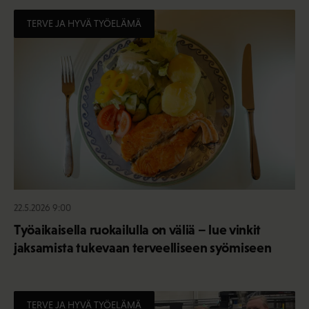
TERVE JA HYVÄ TYÖELÄMÄ
22.5.2026 9:00
Työaikaisella ruokailulla on väliä – lue vinkit
jaksamista tukevaan terveelliseen syömiseen
TERVE JA HYVÄ TYÖELÄMÄ