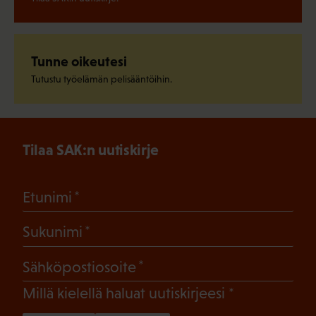
Tunne oikeutesi
Tutustu työelämän pelisääntöihin.
Tilaa SAK:n uutiskirje
(Pakollinen)
Etunimi
(Pakollinen)
Sukunimi
(Pakollinen)
Sähköpostiosoite
(Pakollinen)
Millä kielellä haluat uutiskirjeesi