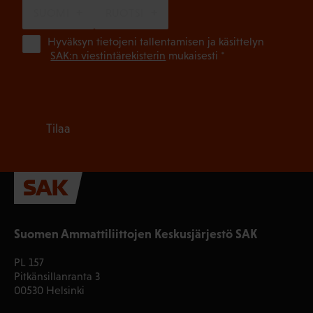
SUOMI
RUOTSI
(Pa
Hyväksyn tietojeni tallentamisen ja käsittelyn
SAK:n viestintärekisterin
mukaisesti *
Tilaa
Suomen Ammattiliittojen Keskusjärjestö SAK
PL 157
Pitkänsillanranta 3
00530 Helsinki