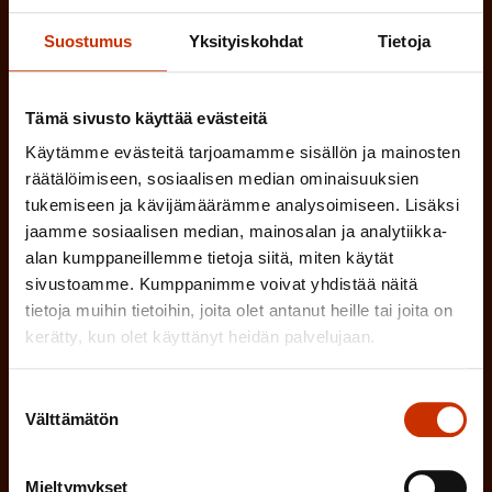
)
MUU KIINNOSTUS TYÖELÄMÄASIOIHIN
Suostumus
Yksityiskohdat
Tietoja
Tämä sivusto käyttää evästeitä
(
Millä kielellä haluat uutiskirjeesi
Käytämme evästeitä tarjoamamme sisällön ja mainosten
P
räätälöimiseen, sosiaalisen median ominaisuuksien
SUOMI
RUOTSI
a
tukemiseen ja kävijämäärämme analysoimiseen. Lisäksi
jaamme sosiaalisen median, mainosalan ja analytiikka-
k
alan kumppaneillemme tietoja siitä, miten käytät
o
(
Hyväksyn tietojeni tallentamisen ja käsittelyn
sivustoamme. Kumppanimme voivat yhdistää näitä
P
l
SAK:n viestintärekisterin
mukaisesti *
tietoja muihin tietoihin, joita olet antanut heille tai joita on
a
kerätty, kun olet käyttänyt heidän palvelujaan.
l
k
i
o
Suostumuksen
n
Välttämätön
l
valinta
e
l
i
Mieltymykset
n