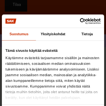
Tilaa
Suostumus
Yksityiskohdat
Tietoja
Jaa
Tämä sivusto käyttää evästeitä
Käytämme evästeitä tarjoamamme sisällön ja mainosten
Sinua saattaa myös kiinnostaa
räätälöimiseen, sosiaalisen median ominaisuuksien
tukemiseen ja kävijämäärämme analysoimiseen. Lisäksi
jaamme sosiaalisen median, mainosalan ja analytiikka-
TERVE JA HYVÄ TYÖELÄMÄ
alan kumppaneillemme tietoja siitä, miten käytät
sivustoamme. Kumppanimme voivat yhdistää näitä
tietoja muihin tietoihin, joita olet antanut heille tai joita on
kerätty, kun olet käyttänyt heidän palvelujaan.