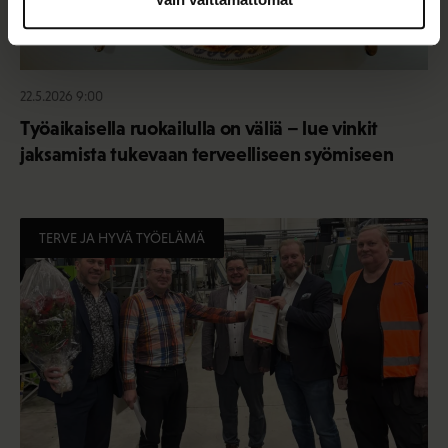
22.5.2026 9:00
Työaikaisella ruokailulla on väliä – lue vinkit
jaksamista tukevaan terveelliseen syömiseen
TERVE JA HYVÄ TYÖELÄMÄ