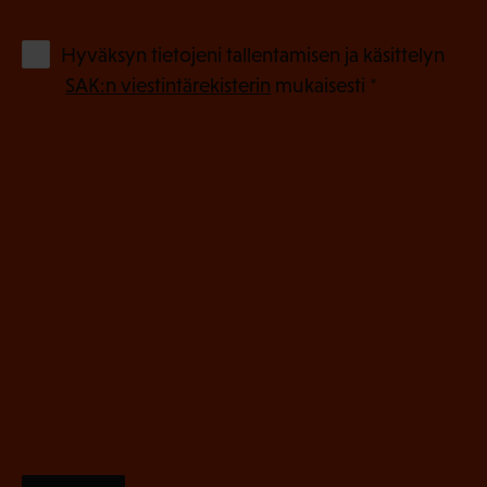
k
o
(
Hyväksyn tietojeni tallentamisen ja käsittelyn
P
l
SAK:n viestintärekisterin
mukaisesti *
a
l
k
i
o
n
l
e
l
i
n
n
)
e
n
)