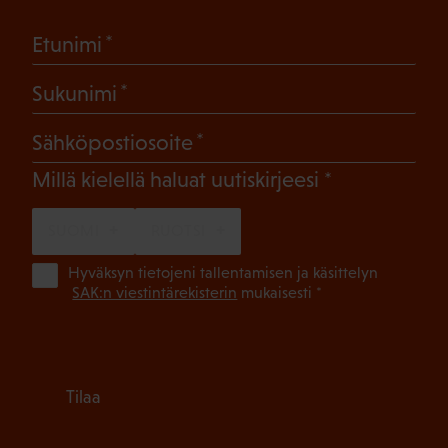
(Pakollinen)
Etunimi
(Pakollinen)
Sukunimi
(Pakollinen)
Sähköpostiosoite
(Pakollinen)
Millä kielellä haluat uutiskirjeesi
SUOMI
RUOTSI
(Pa
Hyväksyn tietojeni tallentamisen ja käsittelyn
SAK:n viestintärekisterin
mukaisesti *
Tilaa