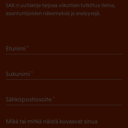
SAK:n uutiskirje tarjoaa viikottain tutkittua tietoa,
asiantuntijoiden näkemyksiä ja analyysejä.
(
Etunimi
P
a
(
Sukunimi
k
P
o
a
l
(
Sähköpostiosoite
k
l
P
o
i
a
l
Mikä tai mitkä näistä kuvaavat sinua
n
k