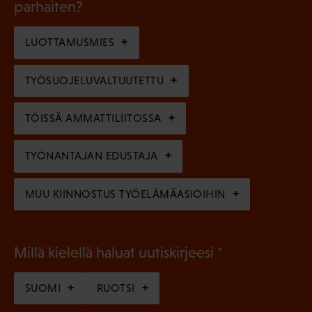
l
parhaiten?
e
o
i
n
l
LUOTTAMUSMIES
n
)
l
e
TYÖSUOJELUVALTUUTETTU
i
n
n
)
TÖISSÄ AMMATTILIITOSSA
e
n
TYÖNANTAJAN EDUSTAJA
)
MUU KIINNOSTUS TYÖELÄMÄASIOIHIN
(
Millä kielellä haluat uutiskirjeesi
P
SUOMI
RUOTSI
a