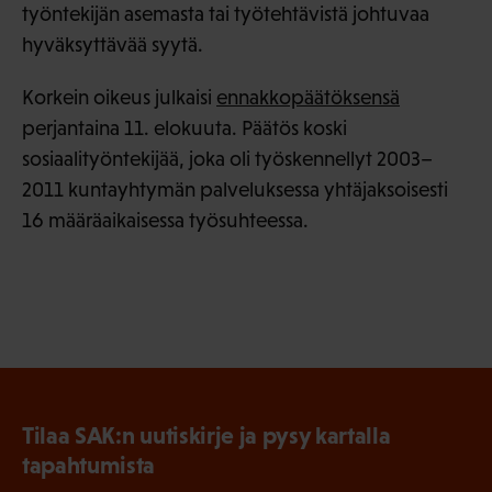
työntekijän asemasta tai työtehtävistä johtuvaa
hyväksyttävää syytä.
Korkein oikeus julkaisi
ennakkopäätöksensä
perjantaina 11. elokuuta. Päätös koski
sosiaalityöntekijää, joka oli työskennellyt 2003–
2011 kuntayhtymän palveluksessa yhtäjaksoisesti
16 määräaikaisessa työsuhteessa.
Tilaa SAK:n uutiskirje ja pysy kartalla
tapahtumista