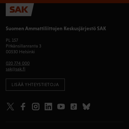
Suomen Ammattiliittojen Keskusjärjestö SAK
PL 157
Pitkänsillanranta 3
00530 Helsinki
020 774 000
sak@sak.fi
LISÄÄ YHTEYSTIETOJA