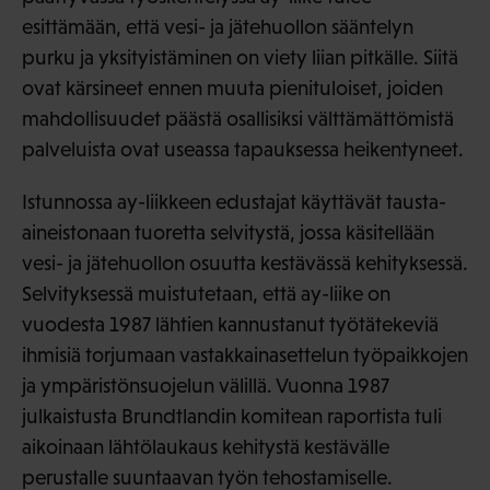
esittämään, että vesi- ja jätehuollon sääntelyn
purku ja yksityistäminen on viety liian pitkälle. Siitä
ovat kärsineet ennen muuta pienituloiset, joiden
mahdollisuudet päästä osallisiksi välttämättömistä
palveluista ovat useassa tapauksessa heikentyneet.
Istunnossa ay-liikkeen edustajat käyttävät tausta-
aineistonaan tuoretta selvitystä, jossa käsitellään
vesi- ja jätehuollon osuutta kestävässä kehityksessä.
Selvityksessä muistutetaan, että ay-liike on
vuodesta 1987 lähtien kannustanut työtätekeviä
ihmisiä torjumaan vastakkainasettelun työpaikkojen
ja ympäristönsuojelun välillä. Vuonna 1987
julkaistusta Brundtlandin komitean raportista tuli
aikoinaan lähtölaukaus kehitystä kestävälle
perustalle suuntaavan työn tehostamiselle.