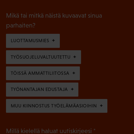
P
o
i
a
l
Mikä tai mitkä näistä kuvaavat sinua
n
k
l
parhaiten?
e
o
i
n
l
LUOTTAMUSMIES
n
)
l
e
TYÖSUOJELUVALTUUTETTU
i
n
n
)
TÖISSÄ AMMATTILIITOSSA
e
n
TYÖNANTAJAN EDUSTAJA
)
MUU KIINNOSTUS TYÖELÄMÄASIOIHIN
(
Millä kielellä haluat uutiskirjeesi