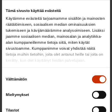
Tämä sivusto käyttää evästeitä
Käytämme evästeitä tarjoamamme sisällön ja mainosten
räätälöimiseen, sosiaalisen median ominaisuuksien
tukemiseen ja kävijämäärämme analysoimiseen. Lisäksi
jaamme sosiaalisen median, mainosalan ja analytiikka-
alan kumppaneillemme tietoja siitä, miten käytät
sivustoamme. Kumppanimme voivat yhdistää näitä
2.6.2026 11:00
tietoja muihin tietoihin, joita olet antanut heille tai joita on
Työmarkkinakeskusjärjestöt: Tuottava ja
kerätty, kun olet käyttänyt heidän palvelujaan.
hyvinvoiva työelämä on yhteinen asia
Suostumuksen
Välttämätön
valinta
TERVE JA HYVÄ TYÖELÄMÄ
Mieltymykset
Tilastot