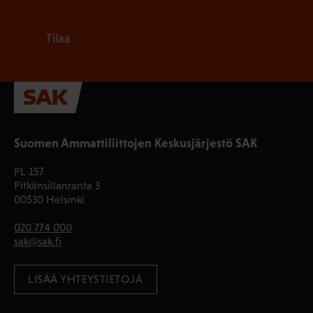
Tilaa
Suomen Ammattiliittojen Keskusjärjestö SAK
PL 157
Pitkänsillanranta 3
00530 Helsinki
020 774 000
sak@sak.fi
LISÄÄ YHTEYSTIETOJA