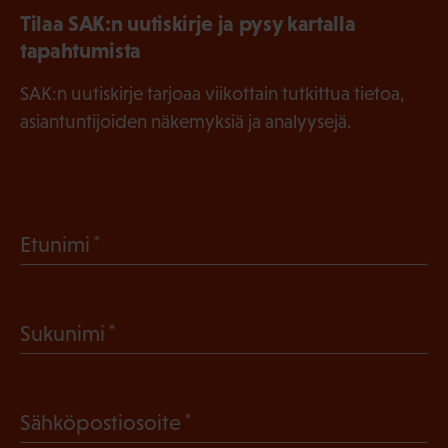
Tilaa SAK:n uutiskirje ja pysy kartalla
tapahtumista
SAK:n uutiskirje tarjoaa viikottain tutkittua tietoa,
asiantuntijoiden näkemyksiä ja analyysejä.
(
Etunimi
P
a
(
Sukunimi
k
P
o
a
l
(
Sähköpostiosoite
k
l