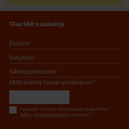
Tilaa SAK:n uutiskirje
(Pakollinen)
Etunimi
(Pakollinen)
Sukunimi
(Pakollinen)
Sähköpostiosoite
(Pakollinen)
Millä kielellä haluat uutiskirjeesi
SUOMI
RUOTSI
(Pa
Hyväksyn tietojeni tallentamisen ja käsittelyn
SAK:n viestintärekisterin
mukaisesti *