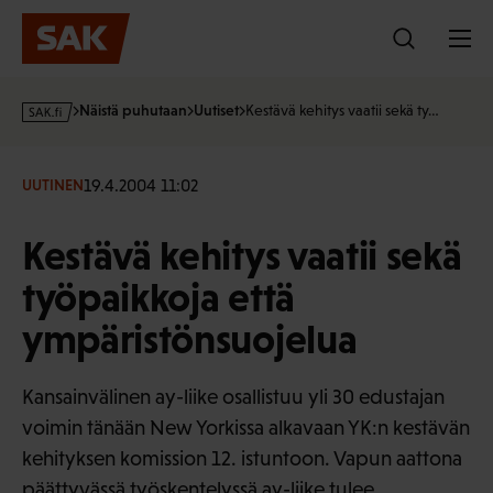
Hyppää
sisältöön
s
Näistä puhutaan
Uutiset
Kestävä kehitys vaatii sekä ty…
a
k
·
19.4.2004 11:02
UUTINEN
f
i
Kestävä kehitys vaatii sekä
työpaikkoja että
ympäristönsuojelua
Kansainvälinen ay-liike osallistuu yli 30 edustajan
voimin tänään New Yorkissa alkavaan YK:n kestävän
kehityksen komission 12. istuntoon. Vapun aattona
päättyvässä työskentelyssä ay-liike tulee