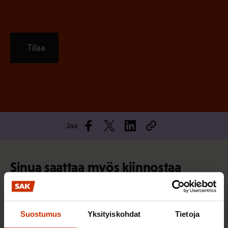
Tilaa
Jaa
Sinua saattaa myös kiinnostaa
TERVE JA HYVÄ TYÖELÄMÄ
Suostumus
Yksityiskohdat
Tietoja