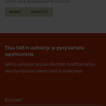
LÖYDÄ LISÄÄ TÄMÄNKALTAISTA SISÄLTÖÄ:
NUORET
TIEDOTTEET
Tilaa SAK:n uutiskirje ja pysy kartalla
tapahtumista
SAK:n uutiskirje tarjoaa viikottain tutkittua tietoa,
asiantuntijoiden näkemyksiä ja analyysejä.
(
Etunimi