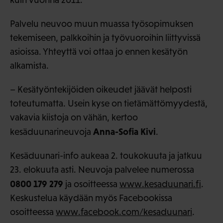
Palvelu neuvoo muun muassa työsopimuksen
tekemiseen, palkkoihin ja työvuoroihin liittyvissä
asioissa. Yhteyttä voi ottaa jo ennen kesätyön
alkamista.
– Kesätyöntekijöiden oikeudet jäävät helposti
toteutumatta. Usein kyse on tietämättömyydestä,
vakavia kiistoja on vähän, kertoo
Anna-Sofia Kivi
kesäduunarineuvoja
.
Kesäduunari-info aukeaa 2. toukokuuta ja jatkuu
23. elokuuta asti. Neuvoja palvelee numerossa
0800 179 279
ja osoitteessa
www.kesaduunari.fi
.
Keskustelua käydään myös Facebookissa
osoitteessa
www.facebook.com/kesaduunari
.