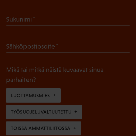
P
a
(
Sukunimi
k
P
o
a
l
(
Sähköpostiosoite
k
l
P
o
i
a
l
Mikä tai mitkä näistä kuvaavat sinua
n
k
l
parhaiten?
e
o
i
n
l
LUOTTAMUSMIES
n
)
l
e
TYÖSUOJELUVALTUUTETTU
i
n
n
)
TÖISSÄ AMMATTILIITOSSA
e