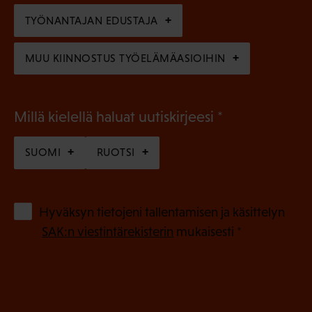
n
TYÖNANTAJAN EDUSTAJA
)
MUU KIINNOSTUS TYÖELÄMÄASIOIHIN
(
Millä kielellä haluat uutiskirjeesi
P
SUOMI
RUOTSI
a
k
o
(
Hyväksyn tietojeni tallentamisen ja käsittelyn
P
l
SAK:n viestintärekisterin
mukaisesti *
a
l
k
i
o
n
l