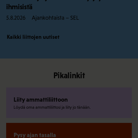
ihmisistä
Ajankohtaista – SEL
5.8.2026
Kaikki liittojen uutiset
Pikalinkit
Liity ammattiliittoon
Löydä oma ammattiliittosi ja liity jo tänään.
Pysy ajan tasalla