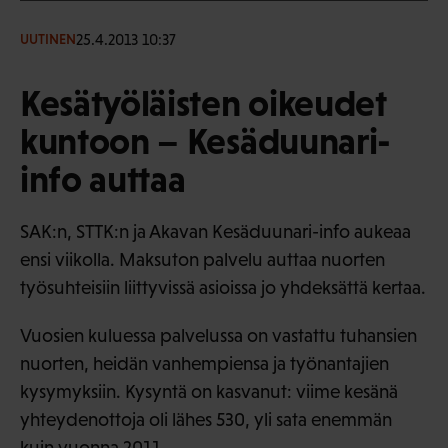
25.4.2013 10:37
UUTINEN
Kesätyöläisten oikeudet
kuntoon – Kesäduunari-
info auttaa
SAK:n, STTK:n ja Akavan Kesäduunari-info aukeaa
ensi viikolla. Maksuton palvelu auttaa nuorten
työsuhteisiin liittyvissä asioissa jo yhdeksättä kertaa.
Vuosien kuluessa palvelussa on vastattu tuhansien
nuorten, heidän vanhempiensa ja työnantajien
kysymyksiin. Kysyntä on kasvanut: viime kesänä
yhteydenottoja oli lähes 530, yli sata enemmän
kuin vuonna 2011.