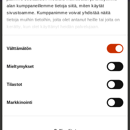
alan kumppaneillemme tietoja siitä, miten käytät
sivustoamme. Kumppanimme voivat yhdistää näitä
Sinua saattaa myös kiinnostaa
tietoja muihin tietoihin, joita olet antanut heille tai joita on
kerätty, kun olet käyttänyt heidän palvelujaan.
TERVE JA HYVÄ TYÖELÄMÄ
Suostumuksen
Välttämätön
valinta
Mieltymykset
Tilastot
Markkinointi
2.6.2026 11:00
Työmarkkinakeskusjärjestöt: Tuottava ja
hyvinvoiva työelämä on yhteinen asia