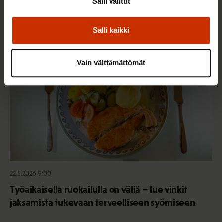
Salli valitut
Salli kaikki
TERVE JA HYVÄ TYÖELÄMÄ
Vain välttämättömät
22.5.2026 9:00
Työaikaisella ruokailulla on väliä – lue vinkit
jaksamista tukevaan terveelliseen syömiseen