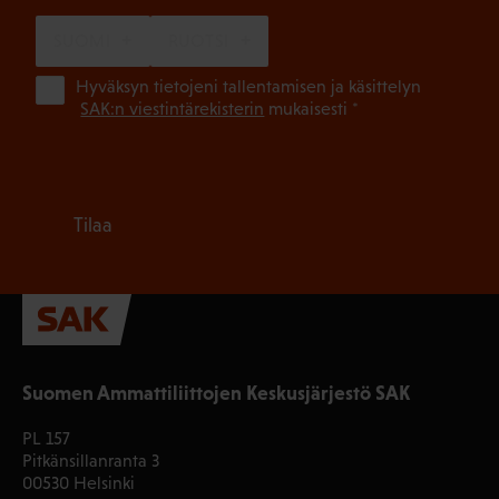
SUOMI
RUOTSI
(Pa
Hyväksyn tietojeni tallentamisen ja käsittelyn
SAK:n viestintärekisterin
mukaisesti *
Tilaa
Suomen Ammattiliittojen Keskusjärjestö SAK
PL 157
Pitkänsillanranta 3
00530 Helsinki