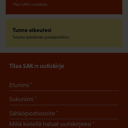
Tilaa SAK:n uutiskirje.
Tunne oikeutesi
Tutustu työelämän pelisääntöihin.
Tilaa SAK:n uutiskirje
(Pakollinen)
Etunimi
(Pakollinen)
Sukunimi
(Pakollinen)
Sähköpostiosoite
(Pakollinen)
Millä kielellä haluat uutiskirjeesi