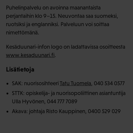
Puhelinpalvelu on avoinna maanantaista
perjantaihin klo 9–15. Neuvontaa saa suomeksi,
ruotsiksi ja englanniksi. Palveluun voi soittaa
nimettömänä.
Kesäduunari-infon logo on ladattavissa osoitteesta
www.kesaduunari.fi
.
Lisätietoja
SAK: nuorisosihteeri
Tatu Tuomela
, 040 534 0577
STTK: opiskelija- ja nuorisopoliittinen asiantuntija
Ulla Hyvönen, 044 777 7089
Akava: johtaja Risto Kauppinen, 0400 529 029