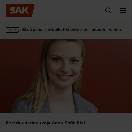
Hyppää
sisältöön
s
Näistä puhutaan
Uutiset
Kesätyöläisten oikeudet kuntoo…
a
k
·
f
i
Kesäduunarineuvoja Anna-Sofia Kivi