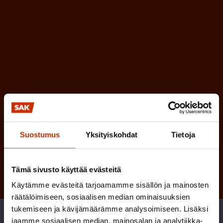
e
l
i
n
n
)
e
n
)
Suostumus
Yksityiskohdat
Tietoja
Tilaa
Tämä sivusto käyttää evästeitä
Käytämme evästeitä tarjoamamme sisällön ja mainosten
räätälöimiseen, sosiaalisen median ominaisuuksien
tukemiseen ja kävijämäärämme analysoimiseen. Lisäksi
Jaa
jaamme sosiaalisen median, mainosalan ja analytiikka-