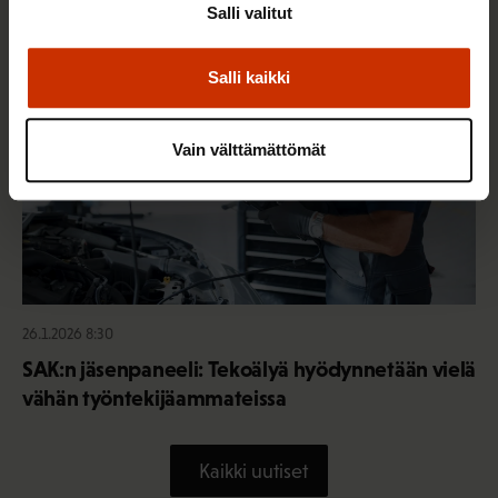
Salli valitut
TERVE JA HYVÄ TYÖELÄMÄ
Salli kaikki
Vain välttämättömät
26.1.2026 8:30
SAK:n jäsenpaneeli: Tekoälyä hyödynnetään vielä
vähän työntekijäammateissa
Kaikki uutiset