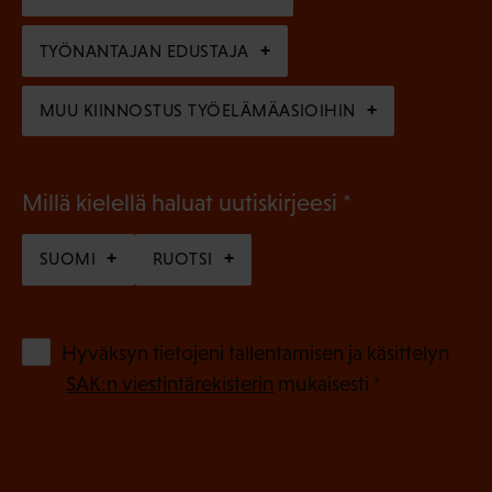
e
n
TYÖNANTAJAN EDUSTAJA
)
MUU KIINNOSTUS TYÖELÄMÄASIOIHIN
(
Millä kielellä haluat uutiskirjeesi
P
SUOMI
RUOTSI
a
k
o
(
Hyväksyn tietojeni tallentamisen ja käsittelyn
P
l
SAK:n viestintärekisterin
mukaisesti *
a
l
k
i
o
n