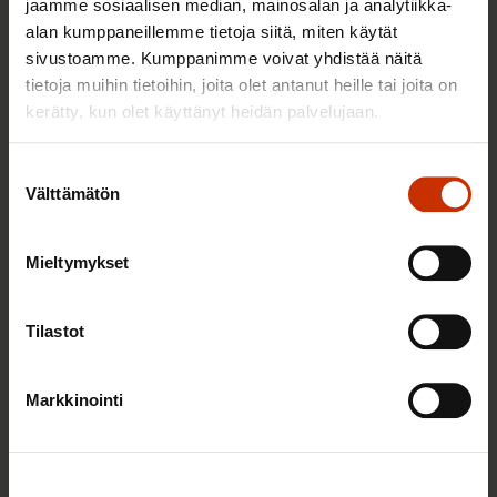
jaamme sosiaalisen median, mainosalan ja analytiikka-
hyvinvoiva työelämä on yhteinen asia
alan kumppaneillemme tietoja siitä, miten käytät
sivustoamme. Kumppanimme voivat yhdistää näitä
tietoja muihin tietoihin, joita olet antanut heille tai joita on
kerätty, kun olet käyttänyt heidän palvelujaan.
TERVE JA HYVÄ TYÖELÄMÄ
Suostumuksen
Välttämätön
valinta
Mieltymykset
Tilastot
Markkinointi
9.2.2026 12:56
Vuoden 2025 esimerkilliset työnantajat ovat tässä