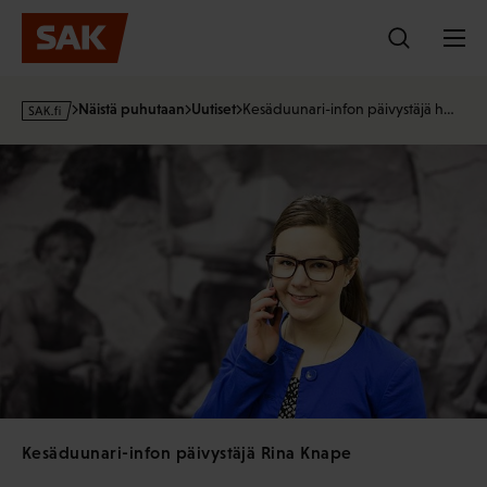
Hyppää
sisältöön
s
Näistä puhutaan
Uutiset
Kesäduunari-infon päivystäjä h…
a
k
·
f
i
Kesäduunari-infon päivystäjä Rina Knape