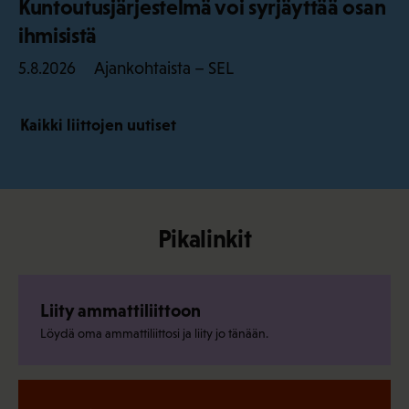
Kuntoutusjärjestelmä voi syrjäyttää osan
ihmisistä
Ajankohtaista – SEL
5.8.2026
Kaikki liittojen uutiset
Pikalinkit
Liity ammattiliittoon
Löydä oma ammattiliittosi ja liity jo tänään.