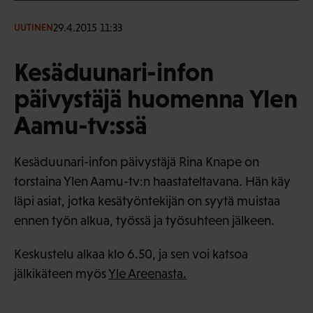
29.4.2015 11:33
UUTINEN
Kesäduunari-infon
päivystäjä huomenna Ylen
Aamu-tv:ssä
Kesäduunari-infon päivystäjä Rina Knape on
torstaina Ylen Aamu-tv:n haastateltavana. Hän käy
läpi asiat, jotka kesätyöntekijän on syytä muistaa
ennen työn alkua, työssä ja työsuhteen jälkeen.
Keskustelu alkaa klo 6.50, ja sen voi katsoa
jälkikäteen myös
Yle Areenasta.