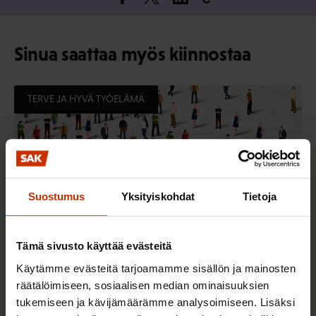
Sinua saattaa myös kiinnostaa
TERVE JA HYVÄ TYÖELÄMÄ
Suostumus
Yksityiskohdat
Tietoja
Tämä sivusto käyttää evästeitä
Käytämme evästeitä tarjoamamme sisällön ja mainosten
räätälöimiseen, sosiaalisen median ominaisuuksien
2.6.2026 11:00
tukemiseen ja kävijämäärämme analysoimiseen. Lisäksi
Työmarkkinakeskusjärjestöt: Tuottava ja