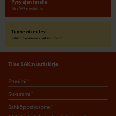
Pysy ajan tasalla
Tilaa SAK:n uutiskirje.
Tunne oikeutesi
Tutustu työelämän pelisääntöihin.
Tilaa SAK:n uutiskirje
(Pakollinen)
Etunimi
(Pakollinen)
Sukunimi
(Pakollinen)
Sähköpostiosoite