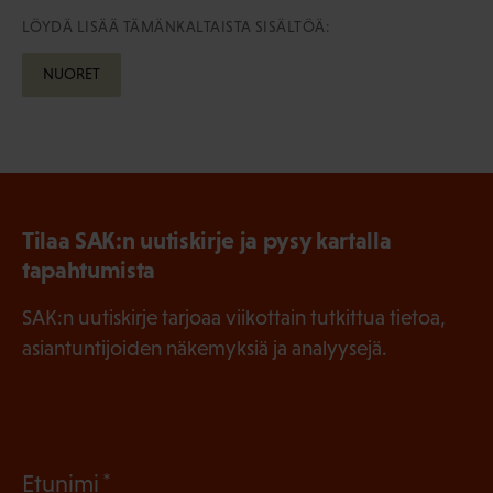
LÖYDÄ LISÄÄ TÄMÄNKALTAISTA SISÄLTÖÄ:
NUORET
Tilaa SAK:n uutiskirje ja pysy kartalla
tapahtumista
SAK:n uutiskirje tarjoaa viikottain tutkittua tietoa,
asiantuntijoiden näkemyksiä ja analyysejä.
(
Etunimi