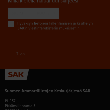
(Pakollinen)
Millä kielellä haluat uutiskirjeesi
SUOMI
RUOTSI
(Pa
Hyväksyn tietojeni tallentamisen ja käsittelyn
SAK:n viestintärekisterin
mukaisesti *
Tilaa
Suomen Ammattiliittojen Keskusjärjestö SAK
PL 157
Pitkänsillanranta 3