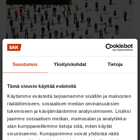
Suostumus
Yksityiskohdat
Tietoja
2.6.2026 11:00
Tämä sivusto käyttää evästeitä
Työmarkkinakeskusjärjestöt: Tuottava ja
Käytämme evästeitä tarjoamamme sisällön ja mainosten
hyvinvoiva työelämä on yhteinen asia
räätälöimiseen, sosiaalisen median ominaisuuksien
tukemiseen ja kävijämäärämme analysoimiseen. Lisäksi
jaamme sosiaalisen median, mainosalan ja analytiikka-
TERVE JA HYVÄ TYÖELÄMÄ
alan kumppaneillemme tietoja siitä, miten käytät
sivustoamme. Kumppanimme voivat yhdistää näitä