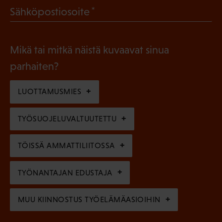
l
(
Sähköpostiosoite
k
l
P
o
i
a
l
Mikä tai mitkä näistä kuvaavat sinua
n
k
l
parhaiten?
e
o
i
n
l
LUOTTAMUSMIES
n
)
l
e
TYÖSUOJELUVALTUUTETTU
i
n
n
)
TÖISSÄ AMMATTILIITOSSA
e
n
TYÖNANTAJAN EDUSTAJA
)
MUU KIINNOSTUS TYÖELÄMÄASIOIHIN