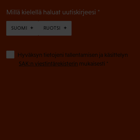
(
Millä kielellä haluat uutiskirjeesi
P
SUOMI
RUOTSI
a
k
o
(
Hyväksyn tietojeni tallentamisen ja käsittelyn
P
l
SAK:n viestintärekisterin
mukaisesti *
a
l
k
i
o
n
l
e
l
i
n
n
)
e
n