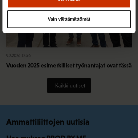
Vain välttämättömät
9.2.2026 12:56
Vuoden 2025 esimerkilliset työnantajat ovat tässä
Kaikki uutiset
Ammattiliittojen uutisia