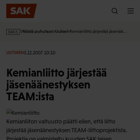
Hyppää
sisältöön
s
Näistä puhutaan
Uutiset
Kemianliitto järjestää jäsenää…
a
k
·
3.12.2007 10:10
UUTINEN
f
i
Kemianliitto järjestää
jäsenäänestyksen
TEAM:ista
Kemianliiton valtuusto päätti eilen, että liitto
järjestää jäsenäänestyksen TEAM-liittoprojektista.
Projektia on valmisteltu kuuden SAK:laisen