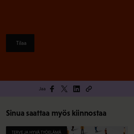
)
Tilaa
Jaa
Sinua saattaa myös kiinnostaa
TERVE JA HYVÄ TYÖELÄMÄ