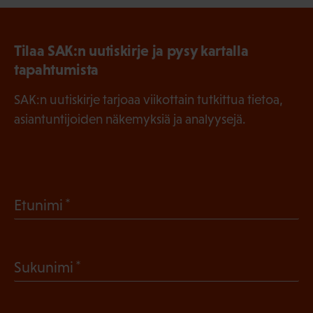
Tilaa SAK:n uutiskirje ja pysy kartalla
tapahtumista
SAK:n uutiskirje tarjoaa viikottain tutkittua tietoa,
asiantuntijoiden näkemyksiä ja analyysejä.
(
Etunimi
P
a
(
Sukunimi
k
P
o
a