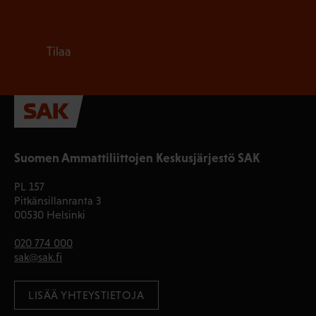
Tilaa
Suomen Ammattiliittojen Keskusjärjestö SAK
PL 157
Pitkänsillanranta 3
00530 Helsinki
020 774 000
sak@sak.fi
LISÄÄ YHTEYSTIETOJA