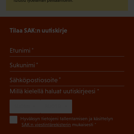
Tutustu työelämän pelisääntöihin.
Tilaa SAK:n uutiskirje
(Pakollinen)
Etunimi
(Pakollinen)
Sukunimi
(Pakollinen)
Sähköpostiosoite
(Pakollinen)
Millä kielellä haluat uutiskirjeesi
SUOMI
RUOTSI
(Pa
Hyväksyn tietojeni tallentamisen ja käsittelyn
SAK:n viestintärekisterin
mukaisesti *