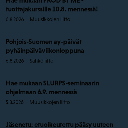
Hae mukaan PROD BY ME -
tuottajakurssille 10.8. mennessä!
Muusikkojen liitto
6.8.2026
Pohjois-Suomen ay-päivät
pyhäinpäiväviikonloppuna
Sähköliitto
6.8.2026
Hae mukaan SLURPS-seminaarin
ohjelmaan 6.9. mennessä
Muusikkojen liitto
5.8.2026
Jäsenetu: etuoikeutettu pääsy uuteen