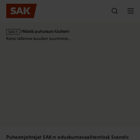
Hyppää
sisältöön
s
Näistä puhutaan
Uutiset
a
Katso tallenne kuuden suurimma…
k
·
f
i
Puheenjohtajat SAK:n eduskuntavaalitentissä Scandic