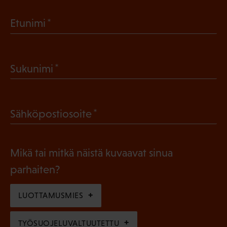
(
Etunimi
P
a
(
Sukunimi
k
P
o
a
l
(
Sähköpostiosoite
k
l
P
o
i
a
l
Mikä tai mitkä näistä kuvaavat sinua
n
k
l
parhaiten?
e
o
i
n
l
LUOTTAMUSMIES
n
)
l
e
TYÖSUOJELUVALTUUTETTU