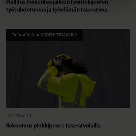
Hallitus heikentää jälleen työntekijöiden
työsuhdeturvaa ja työelämän tasa-arvoa
TASA-ARVO JA YHDENVERTAISUUS
13.2.2026 6:30
Kokoomus pinkkipesee tasa-arvolailla