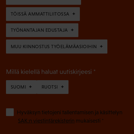
i
n
n
)
TÖISSÄ AMMATTILIITOSSA
e
n
TYÖNANTAJAN EDUSTAJA
)
MUU KIINNOSTUS TYÖELÄMÄASIOIHIN
(
Millä kielellä haluat uutiskirjeesi
P
SUOMI
RUOTSI
a
k
o
(
Hyväksyn tietojeni tallentamisen ja käsittelyn
P
l
SAK:n viestintärekisterin
mukaisesti *
a
l