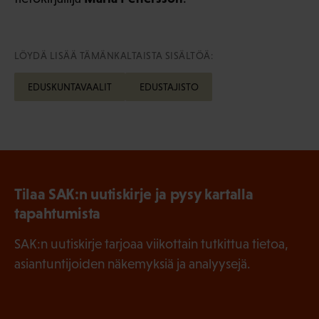
LÖYDÄ LISÄÄ TÄMÄNKALTAISTA SISÄLTÖÄ:
EDUSKUNTAVAALIT
EDUSTAJISTO
Tilaa SAK:n uutiskirje ja pysy kartalla
tapahtumista
SAK:n uutiskirje tarjoaa viikottain tutkittua tietoa,
asiantuntijoiden näkemyksiä ja analyysejä.