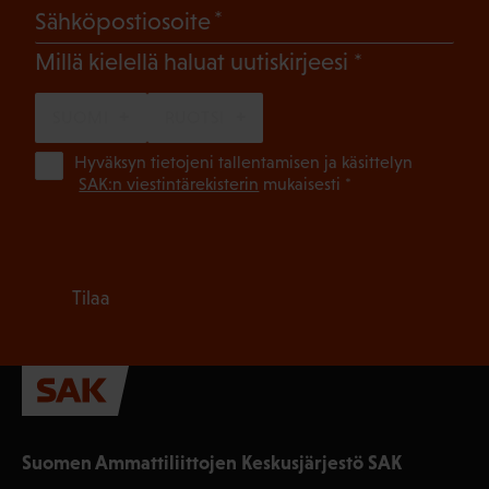
(Pakollinen)
Sähköpostiosoite
(Pakollinen)
Millä kielellä haluat uutiskirjeesi
SUOMI
RUOTSI
(Pa
Hyväksyn tietojeni tallentamisen ja käsittelyn
SAK:n viestintärekisterin
mukaisesti *
Tilaa
Suomen Ammattiliittojen Keskusjärjestö SAK