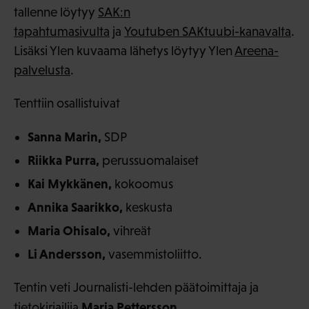
tallenne löytyy
SAK:n
tapahtumasivulta
ja
Youtuben SAKtuubi-kanavalta
.
Lisäksi Ylen kuvaama lähetys löytyy Ylen
Areena-
palvelusta
.
Tenttiin osallistuivat
Sanna Marin,
SDP
Riikka Purra,
perussuomalaiset
Kai Mykkänen,
kokoomus
Annika Saarikko,
keskusta
Maria Ohisalo,
vihreät
Li Andersson,
vasemmistoliitto.
Tentin veti Journalisti-lehden päätoimittaja ja
Maria Pettersson
tietokirjailija
.