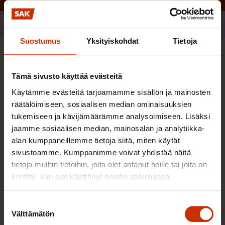
Jaa
Suostumus
Yksityiskohdat
Tietoja
Sinua saattaa myös kiinnostaa
Tämä sivusto käyttää evästeitä
Käytämme evästeitä tarjoamamme sisällön ja mainosten
TASA-ARVO JA YHDENVERTAISUUS
räätälöimiseen, sosiaalisen median ominaisuuksien
tukemiseen ja kävijämäärämme analysoimiseen. Lisäksi
jaamme sosiaalisen median, mainosalan ja analytiikka-
alan kumppaneillemme tietoja siitä, miten käytät
sivustoamme. Kumppanimme voivat yhdistää näitä
tietoja muihin tietoihin, joita olet antanut heille tai joita on
kerätty, kun olet käyttänyt heidän palvelujaan.
Suostumuksen
Välttämätön
valinta