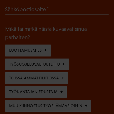
a
l
(
Sähköpostiosoite
k
l
P
o
i
a
l
Mikä tai mitkä näistä kuvaavat sinua
n
k
l
parhaiten?
e
o
i
n
l
LUOTTAMUSMIES
n
)
l
e
TYÖSUOJELUVALTUUTETTU
i
n
n
)
TÖISSÄ AMMATTILIITOSSA
e
n
TYÖNANTAJAN EDUSTAJA
)
MUU KIINNOSTUS TYÖELÄMÄASIOIHIN