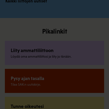
Kaikki liittojen uutiset
Pikalinkit
Liity ammattiliittoon
Löydä oma ammattiliittosi ja liity jo tänään.
Pysy ajan tasalla
Tilaa SAK:n uutiskirje.
Tunne oikeutesi