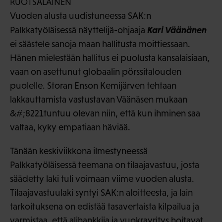
Vuoden alusta uudistuneessa SAK:n
Kari Väänänen
Palkkatyöläisessä näyttelijä-ohjaaja
ei säästele sanoja maan hallitusta moittiessaan.
Hänen mielestään hallitus ei puolusta kansalaisiaan,
vaan on asettunut globaalin pörssitalouden
puolelle. Storan Enson Kemijärven tehtaan
lakkauttamista vastustavan Väänäsen mukaan
&#;8221tuntuu olevan niin, että kun ihminen saa
valtaa, kyky empatiaan häviää.
Tänään keskiviikkona ilmestyneessä
Palkkatyöläisessä teemana on tilaajavastuu, josta
säädetty laki tuli voimaan viime vuoden alusta.
Tilaajavastuulaki syntyi SAK:n aloitteesta, ja lain
tarkoituksena on edistää tasavertaista kilpailua ja
varmistaa, että alihankkija ja vuokrayritys hoitavat