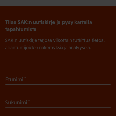
Tilaa SAK:n uutiskirje ja pysy kartalla
tapahtumista
SAK:n uutiskirje tarjoaa viikottain tutkittua tietoa,
asiantuntijoiden näkemyksiä ja analyysejä.
(
Etunimi
P
a
(
Sukunimi
k
P
o