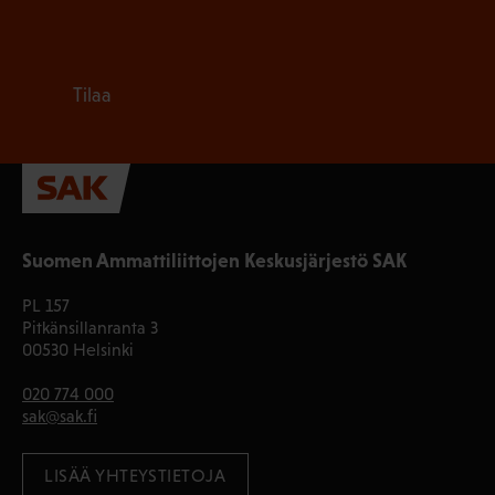
Tilaa
Suomen Ammattiliittojen Keskusjärjestö SAK
PL 157
Pitkänsillanranta 3
00530 Helsinki
020 774 000
sak@sak.fi
LISÄÄ YHTEYSTIETOJA