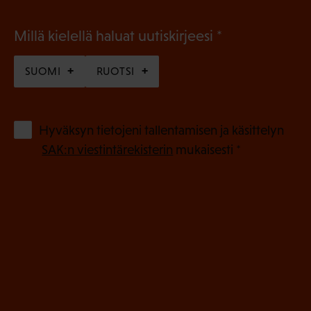
(
Millä kielellä haluat uutiskirjeesi
P
SUOMI
RUOTSI
a
k
o
(
Hyväksyn tietojeni tallentamisen ja käsittelyn
P
l
SAK:n viestintärekisterin
mukaisesti *
a
l
k
i
o
n
l
e
l
i
n
n
)
e