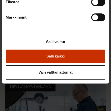
Tilastot
Markkinointi
Salli valitut
Salli kaikki
9.2.2026 12:56
Vuoden 2025 esimerkilliset työnantajat ovat tässä
Vain välttämättömät
TERVE JA HYVÄ TYÖELÄMÄ