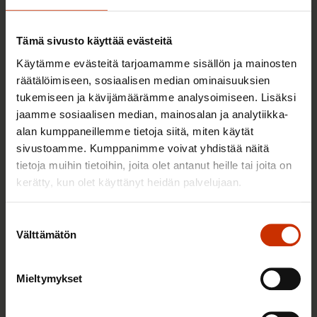
TERVE JA HYVÄ TYÖELÄMÄ
Tämä sivusto käyttää evästeitä
Käytämme evästeitä tarjoamamme sisällön ja mainosten
räätälöimiseen, sosiaalisen median ominaisuuksien
tukemiseen ja kävijämäärämme analysoimiseen. Lisäksi
jaamme sosiaalisen median, mainosalan ja analytiikka-
alan kumppaneillemme tietoja siitä, miten käytät
sivustoamme. Kumppanimme voivat yhdistää näitä
tietoja muihin tietoihin, joita olet antanut heille tai joita on
kerätty, kun olet käyttänyt heidän palvelujaan.
2.6.2026 11:00
Työmarkkinakeskusjärjestöt: Tuottava ja
Suostumuksen
hyvinvoiva työelämä on yhteinen asia
Välttämätön
valinta
Mieltymykset
TERVE JA HYVÄ TYÖELÄMÄ