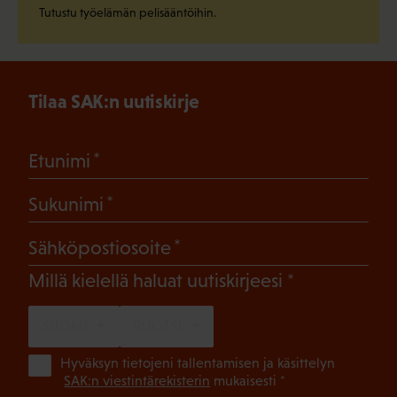
Tutustu työelämän pelisääntöihin.
Tilaa SAK:n uutiskirje
(Pakollinen)
Etunimi
(Pakollinen)
Sukunimi
(Pakollinen)
Sähköpostiosoite
(Pakollinen)
Millä kielellä haluat uutiskirjeesi
SUOMI
RUOTSI
(Pa
Hyväksyn tietojeni tallentamisen ja käsittelyn
SAK:n viestintärekisterin
mukaisesti *