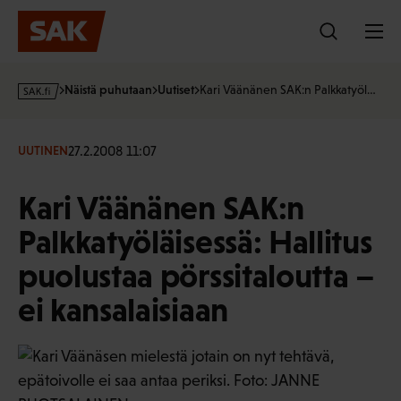
Hyppää
sisältöön
s
Näistä puhutaan
Uutiset
Kari Väänänen SAK:n Palkkatyöl…
a
k
·
27.2.2008 11:07
UUTINEN
f
i
Kari Väänänen SAK:n
Palkkatyöläisessä: Hallitus
puolustaa pörssitaloutta –
ei kansalaisiaan