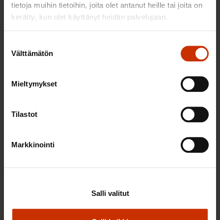
TERVE JA HYVÄ TYÖELÄMÄ
tietoja muihin tietoihin, joita olet antanut heille tai joita on
kerätty, kun olet käyttänyt heidän palvelujaan.
Suostumuksen
Välttämätön
valinta
Mieltymykset
Tilastot
2.6.2026 11:00
Markkinointi
Työmarkkinakeskusjärjestöt: Tuottava ja
hyvinvoiva työelämä on yhteinen asia
Salli valitut
TERVE JA HYVÄ TYÖELÄMÄ