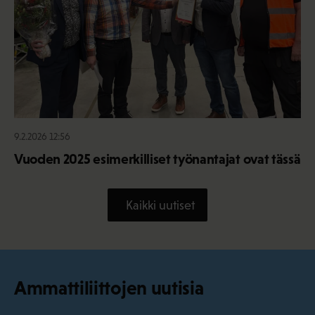
9.2.2026 12:56
Vuoden 2025 esimerkilliset työnantajat ovat tässä
Kaikki uutiset
Ammattiliittojen uutisia