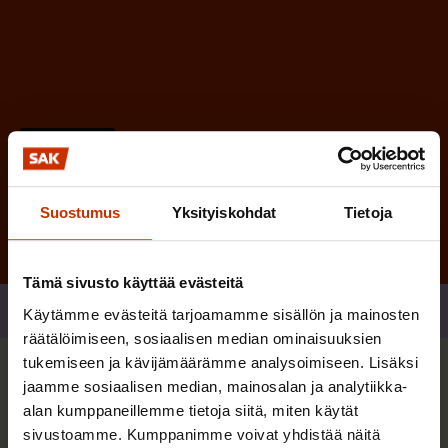
n
)
Tilaa
Suostumus
Yksityiskohdat
Tietoja
Tämä sivusto käyttää evästeitä
Jaa
Käytämme evästeitä tarjoamamme sisällön ja mainosten
räätälöimiseen, sosiaalisen median ominaisuuksien
tukemiseen ja kävijämäärämme analysoimiseen. Lisäksi
Sinua saattaa myös kiinnostaa
jaamme sosiaalisen median, mainosalan ja analytiikka-
alan kumppaneillemme tietoja siitä, miten käytät
sivustoamme. Kumppanimme voivat yhdistää näitä