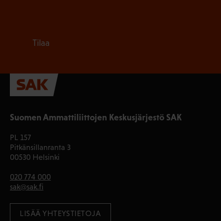
Tilaa
Suomen Ammattiliittojen Keskusjärjestö SAK
PL 157
Pitkänsillanranta 3
00530 Helsinki
020 774 000
sak@sak.fi
LISÄÄ YHTEYSTIETOJA