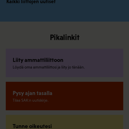
Kaikki liittojen uutiset
Pikalinkit
Liity ammattiliittoon
Löydä oma ammattiliittosi ja liity jo tänään.
Pysy ajan tasalla
Tilaa SAK:n uutiskirje.
Tunne oikeutesi