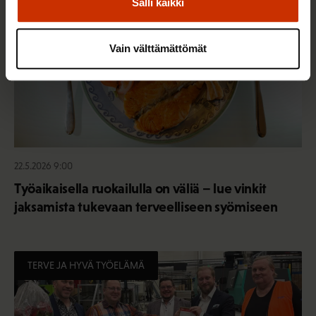
Salli kaikki
Vain välttämättömät
22.5.2026 9:00
Työaikaisella ruokailulla on väliä – lue vinkit
jaksamista tukevaan terveelliseen syömiseen
TERVE JA HYVÄ TYÖELÄMÄ