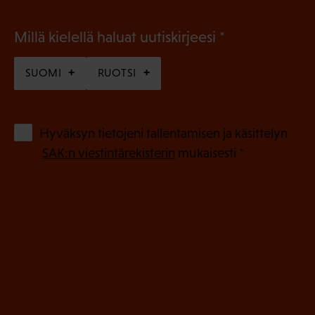
(
Millä kielellä haluat uutiskirjeesi
P
SUOMI
RUOTSI
a
k
o
(
Hyväksyn tietojeni tallentamisen ja käsittelyn
P
l
SAK:n viestintärekisterin
mukaisesti *
a
l
k
i
o
n
l
e
l
i
n
n
)
e