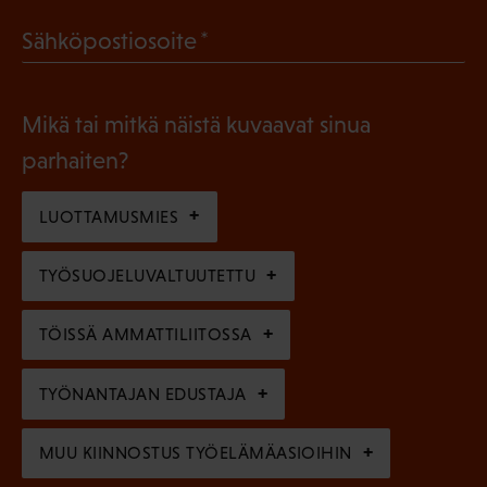
a
l
(
Sähköpostiosoite
k
l
P
o
i
a
l
Mikä tai mitkä näistä kuvaavat sinua
n
k
l
parhaiten?
e
o
i
n
l
LUOTTAMUSMIES
n
)
l
e
TYÖSUOJELUVALTUUTETTU
i
n
n
)
TÖISSÄ AMMATTILIITOSSA
e
n
TYÖNANTAJAN EDUSTAJA
)
MUU KIINNOSTUS TYÖELÄMÄASIOIHIN