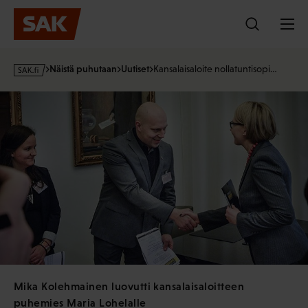
Hyppää
sisältöön
s
Näistä puhutaan
Uutiset
Kansalaisaloite nollatuntisopi…
a
k
·
f
i
Mika Kolehmainen luovutti kansalaisaloitteen
puhemies Maria Lohelalle