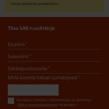
Tutustu työelämän pelisääntöihin.
Tilaa SAK:n uutiskirje
(Pakollinen)
Etunimi
(Pakollinen)
Sukunimi
(Pakollinen)
Sähköpostiosoite
(Pakollinen)
Millä kielellä haluat uutiskirjeesi
SUOMI
RUOTSI
(Pa
Hyväksyn tietojeni tallentamisen ja käsittelyn
SAK:n viestintärekisterin
mukaisesti *