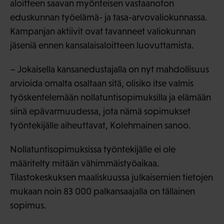
aloitteen saavan myönteisen vastaanoton
eduskunnan työelämä- ja tasa-arvovaliokunnassa.
Kampanjan aktiivit ovat tavanneet valiokunnan
jäseniä ennen kansalaisaloitteen luovuttamista.
– Jokaisella kansanedustajalla on nyt mahdollisuus
arvioida omalta osaltaan sitä, olisiko itse valmis
työskentelemään nollatuntisopimuksilla ja elämään
siinä epävarmuudessa, jota nämä sopimukset
työntekijälle aiheuttavat, Kolehmainen sanoo.
Nollatuntisopimuksissa työntekijälle ei ole
määritelty mitään vähimmäistyöaikaa.
Tilastokeskuksen maaliskuussa julkaisemien tietojen
mukaan noin 83 000 palkansaajalla on tällainen
sopimus.