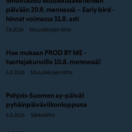
Ilmoittaudu Musiikkilääketieteen
päivään 20.9. mennessä – Early bird -
hinnat voimassa 31.8. asti
Muusikkojen liitto
7.8.2026
Hae mukaan PROD BY ME -
tuottajakurssille 10.8. mennessä!
Muusikkojen liitto
6.8.2026
Pohjois-Suomen ay-päivät
pyhäinpäiväviikonloppuna
Sähköliitto
6.8.2026