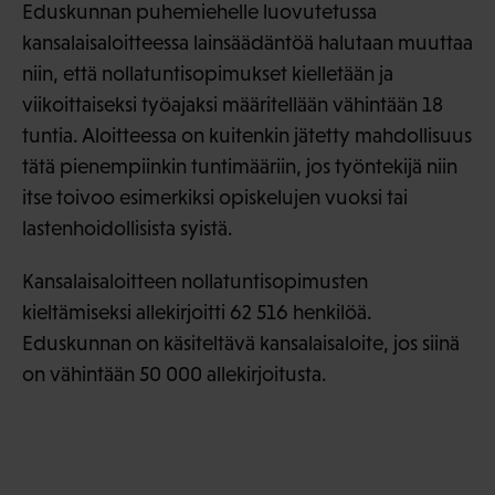
Eduskunnan puhemiehelle luovutetussa
kansalaisaloitteessa lainsäädäntöä halutaan muuttaa
niin, että nollatuntisopimukset kielletään ja
viikoittaiseksi työajaksi määritellään vähintään 18
tuntia. Aloitteessa on kuitenkin jätetty mahdollisuus
tätä pienempiinkin tuntimääriin, jos työntekijä niin
itse toivoo esimerkiksi opiskelujen vuoksi tai
lastenhoidollisista syistä.
Kansalaisaloitteen nollatuntisopimusten
kieltämiseksi allekirjoitti 62 516 henkilöä.
Eduskunnan on käsiteltävä kansalaisaloite, jos siinä
on vähintään 50 000 allekirjoitusta.