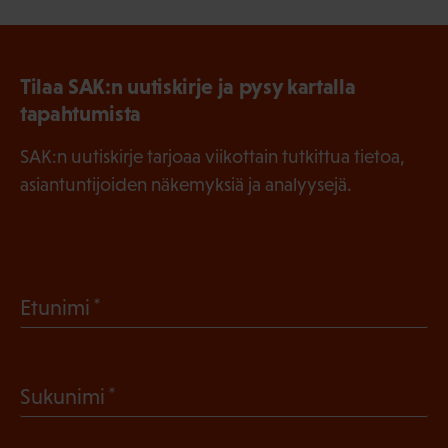
Tilaa SAK:n uutiskirje ja pysy kartalla
tapahtumista
SAK:n uutiskirje tarjoaa viikottain tutkittua tietoa,
asiantuntijoiden näkemyksiä ja analyysejä.
(
Etunimi
P
a
(
Sukunimi
k
P
o