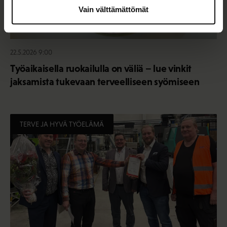
Vain välttämättömät
22.5.2026 9:00
Työaikaisella ruokailulla on väliä – lue vinkit
jaksamista tukevaan terveelliseen syömiseen
TERVE JA HYVÄ TYÖELÄMÄ