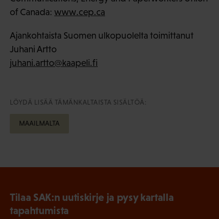
of Canada:
www.cep.ca
Ajankohtaista Suomen ulkopuolelta toimittanut
Juhani Artto
juhani.artto@kaapeli.fi
LÖYDÄ LISÄÄ TÄMÄNKALTAISTA SISÄLTÖÄ:
MAAILMALTA
Tilaa SAK:n uutiskirje ja pysy kartalla
tapahtumista