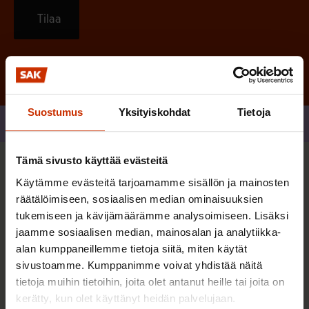
Tilaa
Suostumus
Yksityiskohdat
Tietoja
Jaa
Tämä sivusto käyttää evästeitä
Sinua saattaa myös kiinnostaa
Käytämme evästeitä tarjoamamme sisällön ja mainosten
räätälöimiseen, sosiaalisen median ominaisuuksien
tukemiseen ja kävijämäärämme analysoimiseen. Lisäksi
TERVE JA HYVÄ TYÖELÄMÄ
jaamme sosiaalisen median, mainosalan ja analytiikka-
alan kumppaneillemme tietoja siitä, miten käytät
sivustoamme. Kumppanimme voivat yhdistää näitä
tietoja muihin tietoihin, joita olet antanut heille tai joita on
kerätty, kun olet käyttänyt heidän palvelujaan.