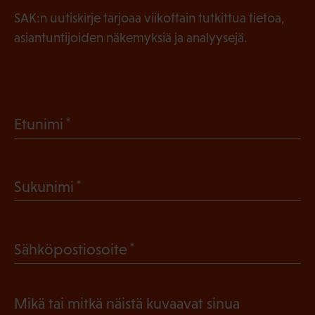
SAK:n uutiskirje tarjoaa viikottain tutkittua tietoa,
asiantuntijoiden näkemyksiä ja analyysejä.
(
Etunimi
P
a
(
Sukunimi
k
P
o
a
l
(
Sähköpostiosoite
k
l
P
o
i
a
l
Mikä tai mitkä näistä kuvaavat sinua
n