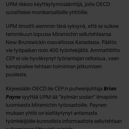
UPM rikkoo käyttäytymissääntöjä, joita OECD
suosittelee monikansallisille yhtiöille.
UPM ilmoitti aiemmin tänä syksynä, että se sulkee
tammikuun lopussa Miramichin sellutehtaansa
New Brunswickin osavaltiossa Kanadassa. Päätös
vie työpaikan noin 400 työntekijältä. Ammattiliitto
CEP ei ole hyväksynyt työnantajan ratkaisua, vaan
kamppailee tehtaan toiminnan jatkumisen
puolesta.
Brian
Kirjeessään OECD:lle CEP:n puheenjohtaja
Payne
syyttää UPM:ää ”kylmän sodan” ilmapiirin
luomisesta Miramichin työosastoille. Paynen
mukaan yhtiö on kieltäytynyt antamasta
työntekijöille kunnollista informaatiota sellutehtaan