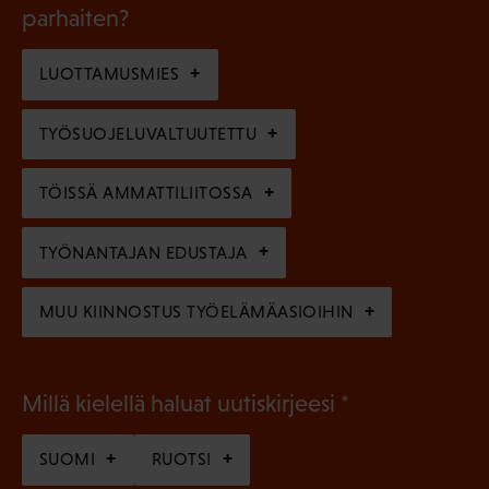
k
l
parhaiten?
e
o
i
n
l
LUOTTAMUSMIES
n
)
l
e
TYÖSUOJELUVALTUUTETTU
i
n
n
)
TÖISSÄ AMMATTILIITOSSA
e
n
TYÖNANTAJAN EDUSTAJA
)
MUU KIINNOSTUS TYÖELÄMÄASIOIHIN
(
Millä kielellä haluat uutiskirjeesi
P
SUOMI
RUOTSI
a