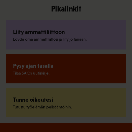
Pikalinkit
Liity ammattiliittoon
Löydä oma ammattiliittosi ja liity jo tänään.
Pysy ajan tasalla
Tilaa SAK:n uutiskirje.
Tunne oikeutesi
Tutustu työelämän pelisääntöihin.