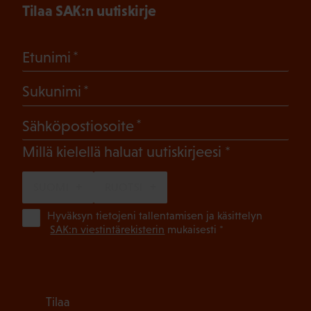
Tilaa SAK:n uutiskirje
(Pakollinen)
Etunimi
(Pakollinen)
Sukunimi
(Pakollinen)
Sähköpostiosoite
(Pakollinen)
Millä kielellä haluat uutiskirjeesi
SUOMI
RUOTSI
(Pa
Hyväksyn tietojeni tallentamisen ja käsittelyn
SAK:n viestintärekisterin
mukaisesti *
Tilaa