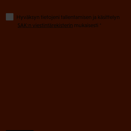
k
o
(
Hyväksyn tietojeni tallentamisen ja käsittelyn
P
l
SAK:n viestintärekisterin
mukaisesti *
a
l
k
i
o
n
l
e
l
i
n
n
)
e
n
)