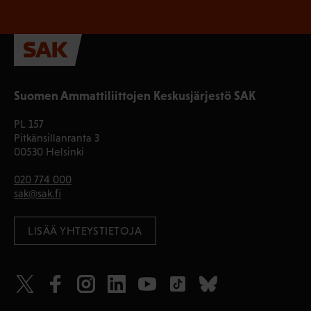
Suomen Ammattiliittojen Keskusjärjestö SAK
PL 157
Pitkänsillanranta 3
00530 Helsinki
020 774 000
sak@sak.fi
LISÄÄ YHTEYSTIETOJA