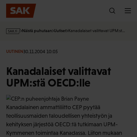
Hyppää
sisältöön
s
Näistä puhutaan
Uutiset
Kanadalaiset valittavat UPM:st…
a
k
·
30.11.2004 10:05
UUTINEN
f
i
Kanadalaiset valittavat
UPM:stä OECD:lle
Kanadalainen ammattiliitto CEP pyytää
teollisuusmaiden taloudellisen yhteistyön ja
kehityksen järjestöä OECD:tä tutkimaan UPM-
Kymmenen toimintaa Kanadassa. Liiton mukaan