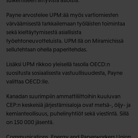
sulkemiseen liittyvistä asioista.
Payne arvostelee UPM:ää myös vartiomiesten
värväämisestä tarkkailemaan työläisten toimintaa
sekä kieltäytymisestä asiallisista
työehtoneuvotteluista. UPM:llä on Miramichissä
sellutehtaan ohella paperitehdas.
Lisäksi UPM rikkoo yleisellä tasolla OECD:n
suositusta sosiaalisesta vastuullisuudesta, Payne
valittaa OECD:lle.
Kanadan suurimpiin ammattiliittoihin kuuluvan
CEP:n keskeisiä järjestämisaloja ovat metsä-, öljy- ja
kemianteollisuus, puhelinyhtiöt sekä viestintä. Sillä
on 150 000 jäsentä.
Communications, Energy and Paperworkers Union