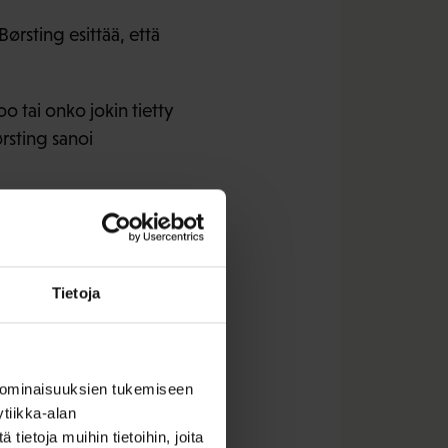
Børsting esittää, että
o tai onko jokin tietty
ørsting sanoi
 lokakuussa 2015.
Tietoja
 ominaisuuksien tukemiseen
tiikka-alan
ietoja muihin tietoihin, joita