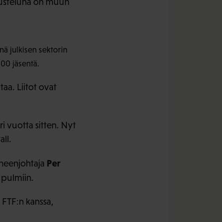
erusteluna on muun
nä julkisen sektorin
000 jäsentä.
aa. Liitot ovat
i vuotta sitten. Nyt
ll.
Per
uheenjohtaja
 pulmiin.
 FTF:n kanssa,