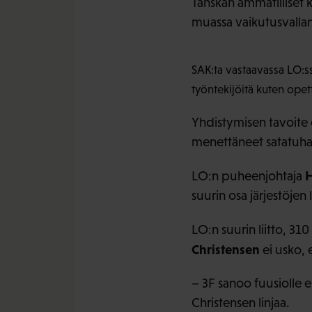
Tanskan ammatilliset 
muassa vaikutusvalla
SAK:ta vastaavassa LO:ssa
työntekijöitä kuten opett
Yhdistymisen tavoite o
menettäneet satatuha
H
LO:n puheenjohtaja
suurin osa järjestöje
LO:n suurin liitto, 3
Christensen
ei usko, 
– 3F sanoo fuusiolle 
Christensen linjaa.