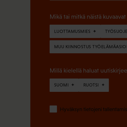
P
o
a
l
Mikä tai mitkä näistä kuvaavat
k
l
o
LUOTTAMUSMIES
TYÖSUOJE
i
l
n
MUU KIINNOSTUS TYÖELÄMÄASIO
l
e
i
n
n
Millä kielellä haluat uutiskirjee
)
e
SUOMI
RUOTSI
n
)
Hyväksyn tietojeni tallentamis