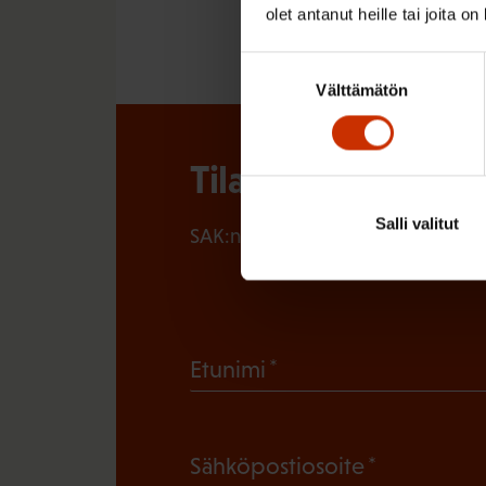
MAAILMALTA
olet antanut heille tai joita o
Suostumuksen
Välttämätön
valinta
Tilaa SAK:n uutisk
Salli valitut
SAK:n uutiskirje tarjoaa viikottain 
(
Etunimi
P
a
(
Sähköpostiosoite
k