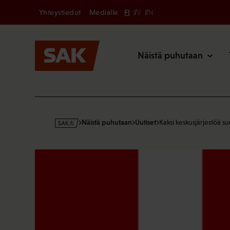
Secondary
Hyppää
Yhteystiedot
Medialle
FI
SV
EN
sisältöön
Päävalikk
Näistä puhutaan
s
Näistä puhutaan
Uutiset
Kaksi keskusjärjestöä s
a
k
·
f
i