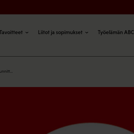
o
Tavoitteet
Liitot ja sopimukset
Työelämän ABC
uunnitt…