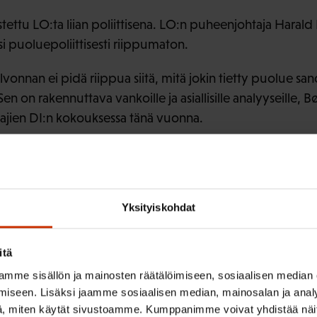
stettu LO:ta liian poliittisena. LO:n puheenjohtaja Harald 
isi puoluepoliittisesti riippumaton.
onnan ei pidä riippua siitä, mitä jokin tietty puolue sano
en on rakennuttava vankoille ja asiallisille analyyseille, B
ajien DI:n kokouksessa tänä vuonna.
liittokokous lokakuussa 2015. FTF:n liittokokous on myös
vuoteen 2020 mennessä.
Yksityiskohdat
itä
mme sisällön ja mainosten räätälöimiseen, sosiaalisen median
ISTA SISÄLTÖÄ:
iseen. Lisäksi jaamme sosiaalisen median, mainosalan ja analy
, miten käytät sivustoamme. Kumppanimme voivat yhdistää näitä t