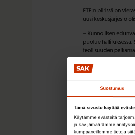
FTF:n piirissä on viera
uusi keskusjärjestö ol
– Kunnollisen edunvalv
puolue hallituksessa. S
teollisuuden palkansa
Asiasta päättää LO:n 
Tavoite on yhdistyä 
Heikki Jokinen
Suostumus
Tämä sivusto käyttää eväste
Käytämme evästeitä tarjoama
LÖYDÄ LISÄÄ TÄMÄNKALTA
ja kävijämäärämme analysoim
kumppaneillemme tietoja siitä