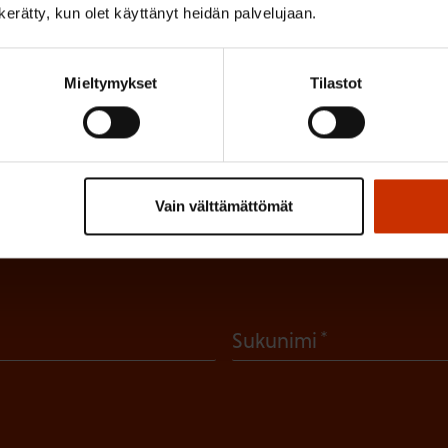
n kerätty, kun olet käyttänyt heidän palvelujaan.
Mieltymykset
Tilastot
irje ja pysy kartalla tapahtumi
Vain välttämättömät
tutkittua tietoa, asiantuntijoiden näkemyksiä ja analyysejä.
(
Sukunimi
P
a
k