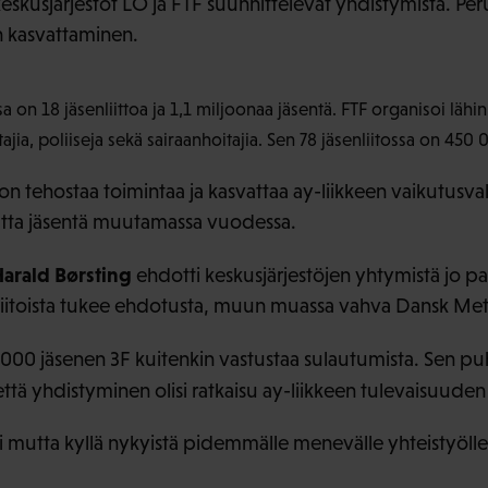
keskusjärjestöt LO ja FTF suunnittelevat yhdistymistä. P
n kasvattaminen.
 on 18 jäsenliittoa ja 1,1 miljoonaa jäsentä. FTF organisoi lähin
ajia, poliiseja sekä sairaanhoitajia. Sen 78 jäsenliitossa on 450 
n tehostaa toimintaa ja kasvattaa ay-liikkeen vaikutusvalt
tta jäsentä muutamassa vuodessa.
arald Børsting
ehdotti keskusjärjestöjen yhtymistä jo par
n liitoista tukee ehdotusta, muun muassa vahva Dansk Meta
10 000 jäsenen 3F kuitenkin vastustaa sulautumista. Sen p
että yhdistyminen olisi ratkaisu ay-liikkeen tulevaisuuden
ei mutta kyllä nykyistä pidemmälle menevälle yhteistyölle