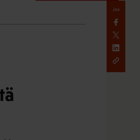
Jaa
tä